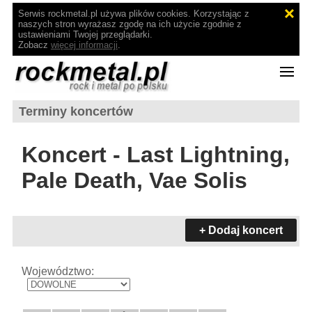
Serwis rockmetal.pl używa plików cookies. Korzystając z
naszych stron wyrażasz zgodę na ich użycie zgodnie z
ustawieniami Twojej przeglądarki.
Zobacz
więcej informacji
.
Terminy koncertów
Koncert - Last Lightning,
Pale Death, Vae Solis
+ Dodaj koncert
Województwo: