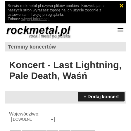
Serwis rockmetal.pl używa plików cookies. Korzystając z
naszych stron wyrażasz zgodę na ich użycie zgodnie z
ustawieniami Twojej przeglądarki.
Zobacz
więcej informacji
.
Terminy koncertów
Koncert - Last Lightning,
Pale Death, Waśń
+ Dodaj koncert
Województwo: