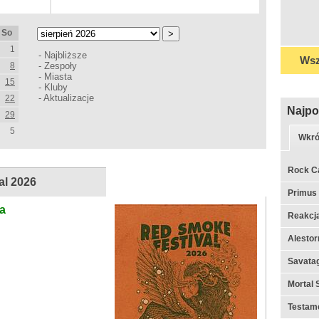
So
1
-
Najbliższe
Wsz
8
-
Zespoły
-
Miasta
15
-
Kluby
-
Aktualizacje
22
Najpo
29
5
Wkró
Rock C
al 2026
Primus
na
Reakcj
Alestor
Savata
Mortal 
Testame