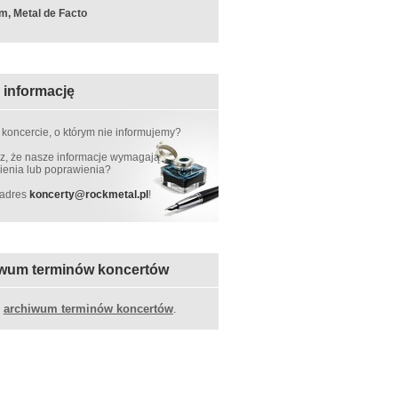
m, Metal de Facto
 informację
 koncercie, o którym nie informujemy?
, że nasze informacje wymagają
ienia lub poprawienia?
 adres
koncerty
@
rockmetal.pl
!
wum terminów koncertów
z
archiwum terminów koncertów
.