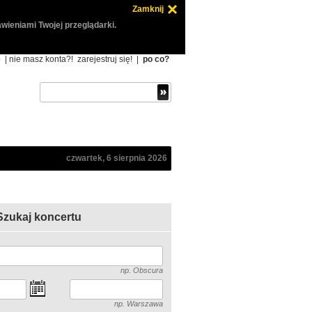
Zamknij
wieniami Twojej przeglądarki.
ę
| nie masz konta?!
zarejestruj się!
|
po co?
czwartek, 6 sierpnia 2026
Szukaj koncertu
np. Obscura
np. Warszawa