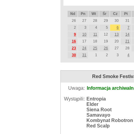
Nd
Pn
Wt
Śr
Cz
Pt
26
27
28
29
30
31
2
3
4
5
6
7
9
10
11
12
13
14
16
17
18
19
20
21
23
24
25
26
27
28
30
31
1
2
3
4
Red Smoke Festiv
Uwaga:
Informacja archiwal
Wystąpili:
Entropia
Elder
Siena Root
Samavayo
Kombynat Robotron
Red Scalp