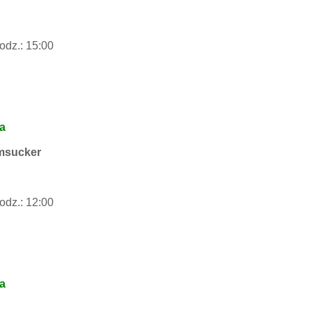
odz.: 15:00
na
amsucker
odz.: 12:00
na