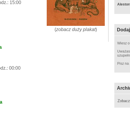
odz.: 15:00
Alestor
(
zobacz duży plakat
)
Dodaj
Wiesz o
a
Uważasz
uzupełn
Pisz na
odz.: 00:00
Archi
Zobac
na