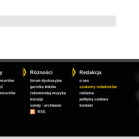
y
Różności
Redakcja
oncertów
forum dyskusyjne
o nas
ęć
garstka linków
szukamy redaktorów
koncertów
rekomenduj muzykę
reklama
korozja
polityka cookies
sondy - archiwum
kontakt
RSS