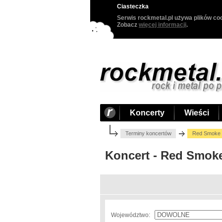
Ciasteczka
Serwis rockmetal.pl używa plików coo
Zobacz
więcej informacji
.
Koncerty
Wieści
Terminy koncertów
Red Smoke F
Koncert - Red Smoke
Województwo: