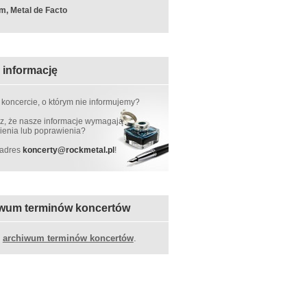
m, Metal de Facto
 informację
 koncercie, o którym nie informujemy?
, że nasze informacje wymagają
ienia lub poprawienia?
 adres
koncerty
@
rockmetal.pl
!
wum terminów koncertów
z
archiwum terminów koncertów
.