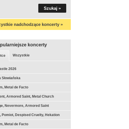
ystkie nadchodzące koncerty »
pularniejsze koncerty
Wszystkie
tce
astle 2026
a Słowiańska
m, Metal de Facto
nt, Armored Saint, Metal Church
ge, Nevermore, Armored Saint
k, Pomiot, Despised Cruelty, Hekation
m, Metal de Facto