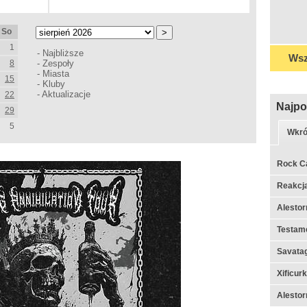
So
1
-
Najbliższe
Wsz
8
-
Zespoły
-
Miasta
15
-
Kluby
-
Aktualizacje
22
Najpo
29
5
Wkró
Rock C
Reakcj
Alestor
Testame
Savata
Xificur
Alestor