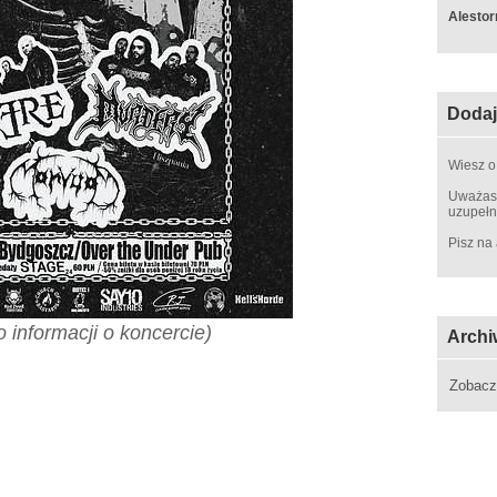
Alestor
Dodaj
Wiesz o
Uważasz
uzupełn
Pisz na
 informacji o koncercie
)
Archi
Zobac