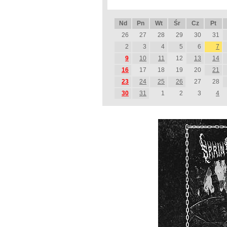
Nd
Pn
Wt
Śr
Cz
Pt
26
27
28
29
30
31
2
3
4
5
6
7
9
10
11
12
13
14
16
17
18
19
20
21
23
24
25
26
27
28
30
31
1
2
3
4