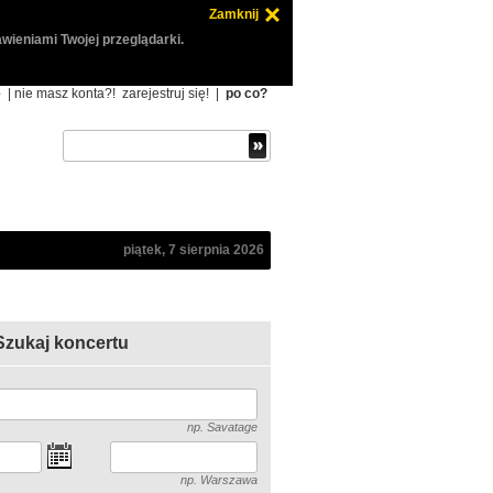
Zamknij
wieniami Twojej przeglądarki.
ę
| nie masz konta?!
zarejestruj się!
|
po co?
piątek, 7 sierpnia 2026
Szukaj koncertu
np. Savatage
np. Warszawa