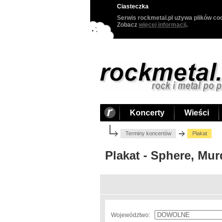
Ciasteczka
Serwis rockmetal.pl używa plików coo
Zobacz
więcej informacji
.
Koncerty
Wieści
Terminy koncertów
Plakat
Plakat - Sphere, Mu
Województwo: