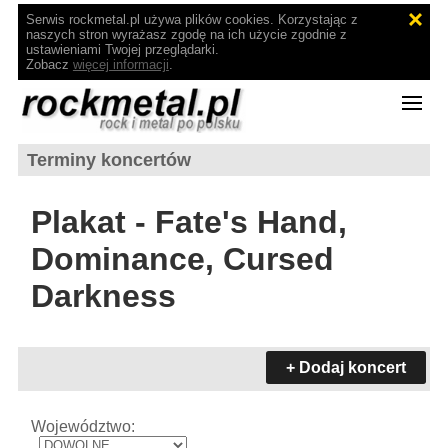
Serwis rockmetal.pl używa plików cookies. Korzystając z
naszych stron wyrażasz zgodę na ich użycie zgodnie z
ustawieniami Twojej przeglądarki.
Zobacz
więcej informacji
.
Terminy koncertów
Plakat - Fate's Hand,
Dominance, Cursed
Darkness
+ Dodaj koncert
Województwo: