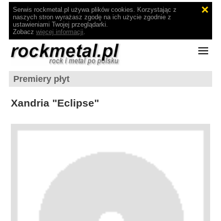
Serwis rockmetal.pl używa plików cookies. Korzystając z
naszych stron wyrażasz zgodę na ich użycie zgodnie z
ustawieniami Twojej przeglądarki.
Zobacz
więcej informacji
.
Premiery płyt
Xandria "Eclipse"