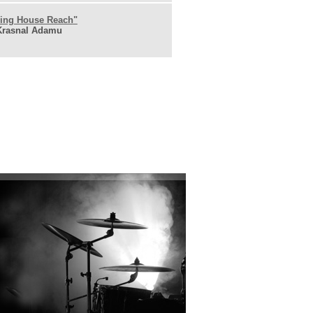
ing House Reach
"
Krasnal Adamu