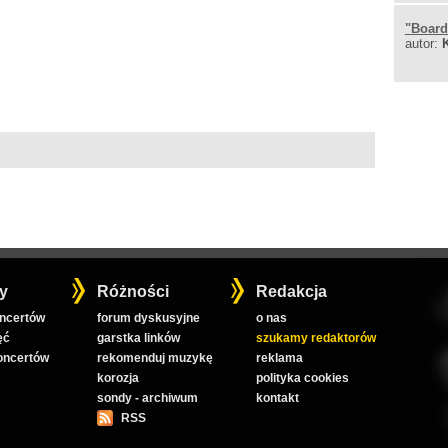
"
Board
autor:
y
Różności
Redakcja
oncertów
forum dyskusyjne
o nas
ęć
garstka linków
szukamy redaktorów
koncertów
rekomenduj muzykę
reklama
korozja
polityka cookies
sondy - archiwum
kontakt
RSS