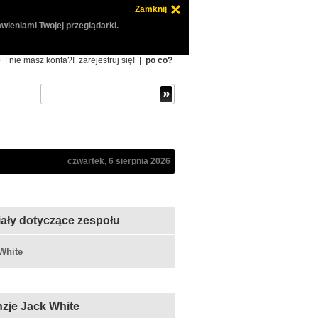
Zamknij
wieniami Twojej przeglądarki.
ę
| nie masz konta?!
zarejestruj się!
|
po co?
czwartek, 6 sierpnia 2026
iały dotyczące zespołu
White
zje Jack White