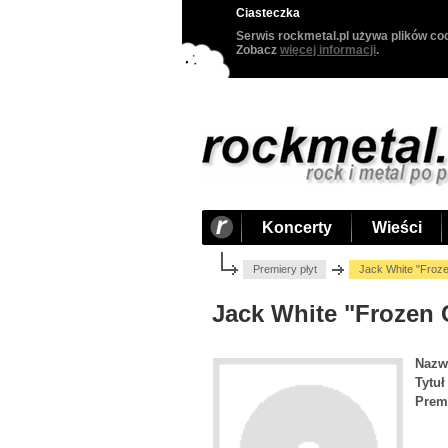
Ciasteczka
Serwis rockmetal.pl używa plików coo
Zobacz
więcej informacji
.
Koncerty
Wieści
Premiery płyt
Jack White "Froze
Jack White "Frozen 
Nazw
Tytuł
Prem