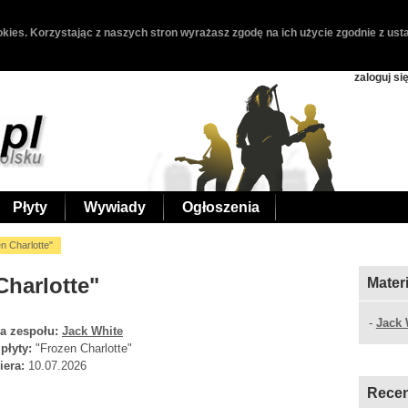
kies. Korzystając z naszych stron wyrażasz zgodę na ich użycie zgodnie z usta
zaloguj si
Płyty
Wywiady
Ogłoszenia
n Charlotte"
Charlotte"
Mater
-
Jack 
a zespołu:
Jack White
 płyty:
"Frozen Charlotte"
iera:
10.07.2026
Recen