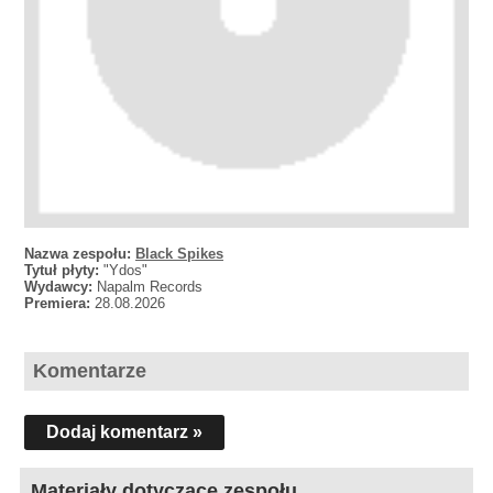
Nazwa zespołu:
Black Spikes
Tytuł płyty:
"Ydos"
Wydawcy:
Napalm Records
Premiera:
28.08.2026
Komentarze
Dodaj komentarz »
Materiały dotyczące zespołu