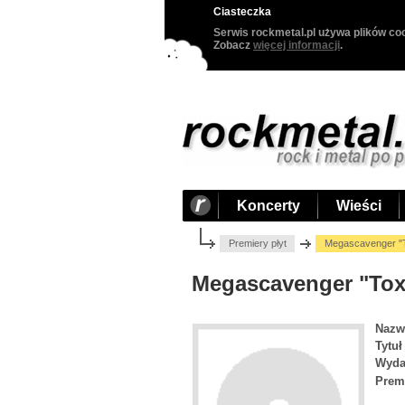
Ciasteczka
Serwis rockmetal.pl używa plików coo
Zobacz
więcej informacji
.
Koncerty
Wieści
Premiery płyt
Megascavenger "T
Megascavenger "Tox
Nazw
Tytuł
Wyda
Prem