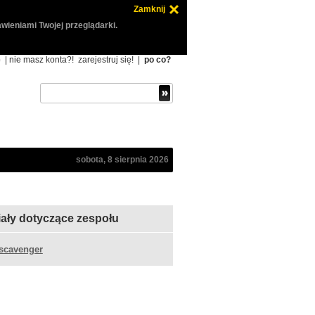
Zamknij
wieniami Twojej przeglądarki.
ę
| nie masz konta?!
zarejestruj się!
|
po co?
sobota, 8 sierpnia 2026
iały dotyczące zespołu
scavenger