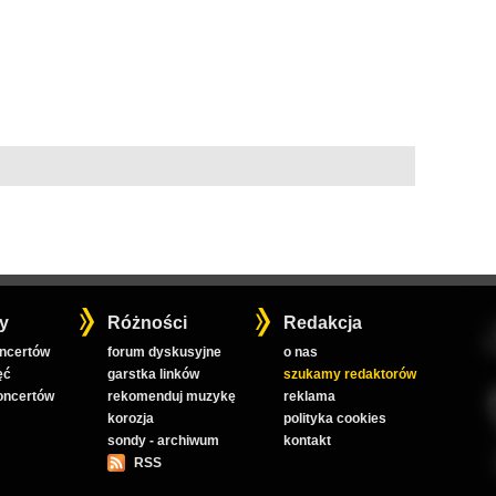
y
Różności
Redakcja
oncertów
forum dyskusyjne
o nas
ęć
garstka linków
szukamy redaktorów
koncertów
rekomenduj muzykę
reklama
korozja
polityka cookies
sondy - archiwum
kontakt
RSS