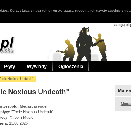
kies. Korzystając z naszych stron wyrażasz zgodę na ich użycie zgodnie z usta
zaloguj si
Płyty
Wywiady
Ogłoszenia
oxic Noxious Undeath"
ic Noxious Undeath"
Mater
-
Mega
a zespołu:
Megascavenger
 płyty:
"Toxic Noxious Undeath"
wcy:
Xtreem Music
iera:
13.08.2026