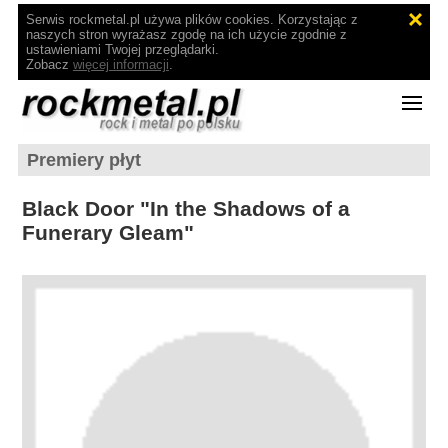
Serwis rockmetal.pl używa plików cookies. Korzystając z
naszych stron wyrażasz zgodę na ich użycie zgodnie z
ustawieniami Twojej przeglądarki.
Zobacz
więcej informacji
.
Premiery płyt
Black Door "In the Shadows of a
Funerary Gleam"