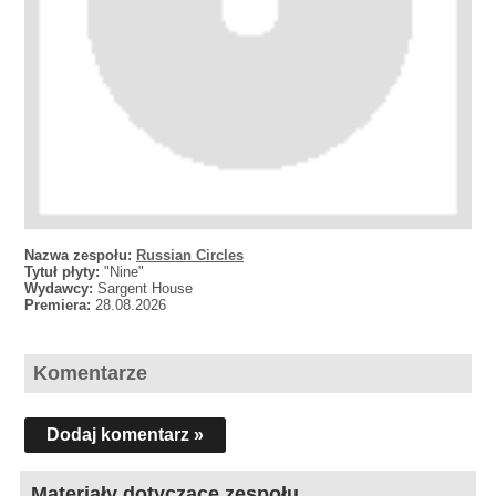
Nazwa zespołu:
Russian Circles
Tytuł płyty:
"Nine"
Wydawcy:
Sargent House
Premiera:
28.08.2026
Komentarze
Dodaj komentarz »
Materiały dotyczące zespołu