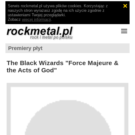
Serwis rockmetal.pl używa plików cookies. Korzystając z
naszych stron wyrażasz zgodę na ich użycie zgodnie z
ustawieniami Twojej przeglądarki.
Zobacz
więcej informacji
.
Premiery płyt
The Black Wizards "Force Majeure &
the Acts of God"