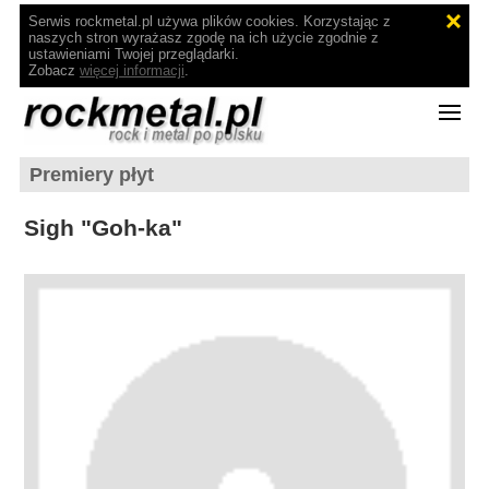
Serwis rockmetal.pl używa plików cookies. Korzystając z
naszych stron wyrażasz zgodę na ich użycie zgodnie z
ustawieniami Twojej przeglądarki.
Zobacz
więcej informacji
.
Premiery płyt
Sigh "Goh-ka"