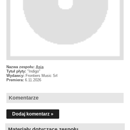
Nazwa zespołu:
Asia
Tytuł płyty:
"Indigo"
Wydawcy:
Frontiers Music Srl
Premiera:
6.11.2026
Komentarze
Dodaj komentarz »
Materiały dotyczące zespołu