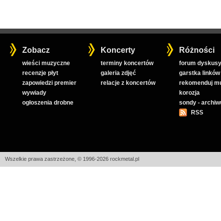
Zobacz
Koncerty
Różności
wieści muzyczne
terminy koncertów
forum dyskusy
recenzje płyt
galeria zdjęć
garstka linków
zapowiedzi premier
relacje z koncertów
rekomenduj m
wywiady
korozja
ogłoszenia drobne
sondy - archi
RSS
Wszelkie prawa zastrzeżone, © 1996-2026 rockmetal.pl