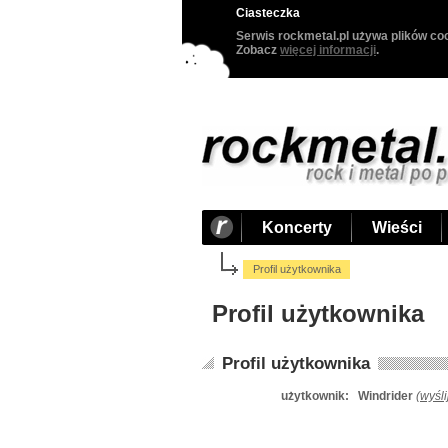
Ciasteczka
Serwis rockmetal.pl używa plików coo
Zobacz
więcej informacji
.
Koncerty
Wieści
Profil użytkownika
Profil użytkownika
Profil użytkownika
użytkownik:
Windrider
(
wyśl