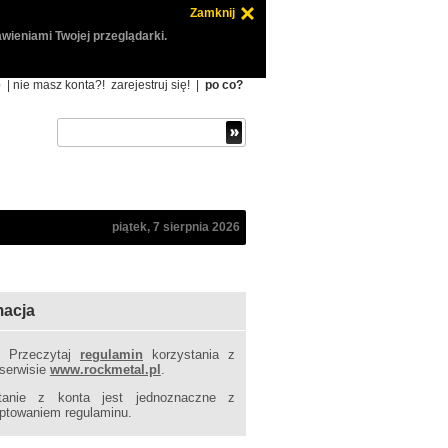
Zamknij
wieniami Twojej przeglądarki.
ę
| nie masz konta?!
zarejestruj się!
|
po co?
piątek, 7 sierpnia 2026
macja
! Przeczytaj
regulamin
korzystania z
 serwisie
www.rockmetal.pl
.
tanie z konta jest jednoznaczne z
ptowaniem regulaminu.