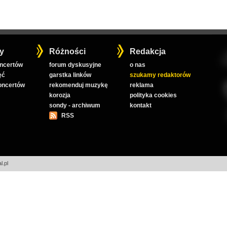
y
Różności
Redakcja
oncertów
forum dyskusyjne
o nas
ęć
garstka linków
szukamy redaktorów
koncertów
rekomenduj muzykę
reklama
korozja
polityka cookies
sondy - archiwum
kontakt
RSS
l.pl