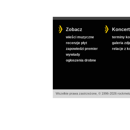
Zobacz
Koncert
wieści muzyczne
terminy k
recenzje płyt
galeria zdj
zapowiedzi premier
relacje z 
wywiady
ogłoszenia drobne
Wszelkie prawa zastrzeżone, © 1996-2026 rockmeta