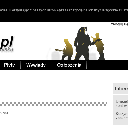
kies. Korzystając z naszych stron wyrażasz zgodę na ich użycie zgodnie z usta
zaloguj si
Płyty
Wywiady
Ogłoszenia
Infor
Uwaga
kont w
ij PW
)
Korzys
zaakce