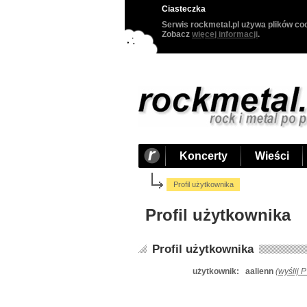
Ciasteczka
Serwis rockmetal.pl używa plików coo
Zobacz
więcej informacji
.
Koncerty
Wieści
Profil użytkownika
Profil użytkownika
Profil użytkownika
użytkownik:
aalienn
(
wyślij 