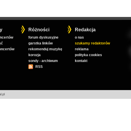
y
Różności
Redakcja
oncertów
forum dyskusyjne
o nas
ęć
garstka linków
szukamy redaktorów
koncertów
rekomenduj muzykę
reklama
korozja
polityka cookies
sondy - archiwum
kontakt
RSS
l.pl