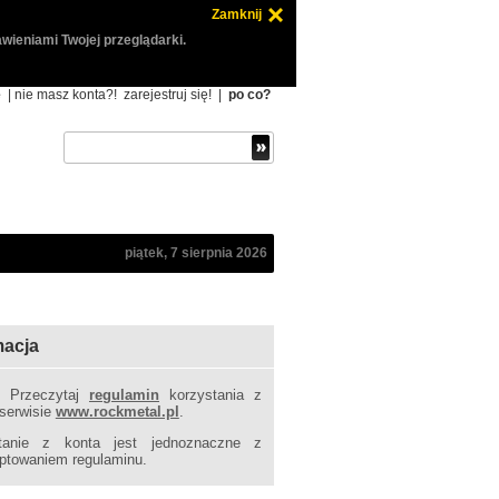
Zamknij
wieniami Twojej przeglądarki.
ę
| nie masz konta?!
zarejestruj się!
|
po co?
piątek, 7 sierpnia 2026
macja
! Przeczytaj
regulamin
korzystania z
 serwisie
www.rockmetal.pl
.
tanie z konta jest jednoznaczne z
ptowaniem regulaminu.