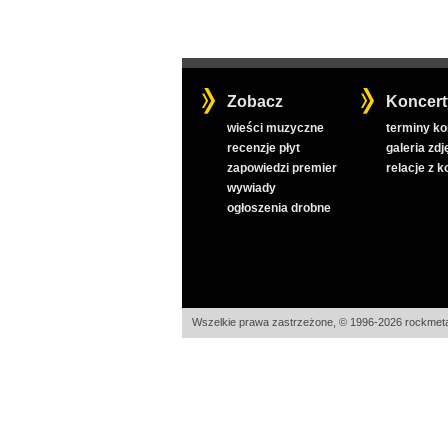
Zobacz
Koncert
wieści muzyczne
terminy k
recenzje płyt
galeria zdj
zapowiedzi premier
relacje z 
wywiady
ogłoszenia drobne
Wszelkie prawa zastrzeżone, © 1996-2026 rockmeta