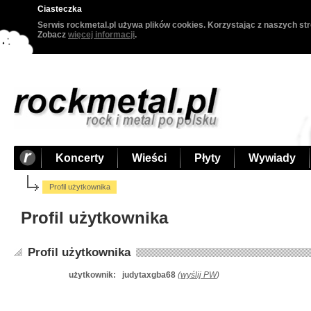
Ciasteczka
Serwis rockmetal.pl używa plików cookies. Korzystając z naszych str
Zobacz
więcej informacji
.
Koncerty
Wieści
Płyty
Wywiady
Profil użytkownika
Profil użytkownika
Profil użytkownika
użytkownik:
judytaxgba68
(
wyślij PW
)