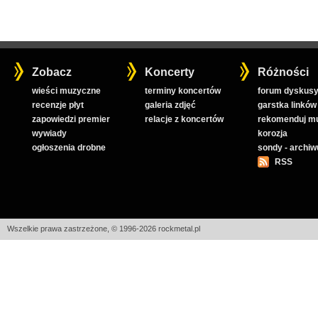
Zobacz
Koncerty
Różności
wieści muzyczne
terminy koncertów
forum dyskusy
recenzje płyt
galeria zdjęć
garstka linków
zapowiedzi premier
relacje z koncertów
rekomenduj m
wywiady
korozja
ogłoszenia drobne
sondy - archi
RSS
Wszelkie prawa zastrzeżone, © 1996-2026 rockmetal.pl