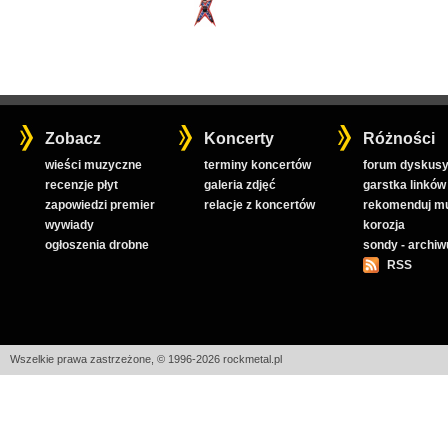
Zobacz
Koncerty
Różności
wieści muzyczne
terminy koncertów
forum dyskusy
recenzje płyt
galeria zdjęć
garstka linków
zapowiedzi premier
relacje z koncertów
rekomenduj m
wywiady
korozja
ogłoszenia drobne
sondy - archi
RSS
Wszelkie prawa zastrzeżone, © 1996-2026 rockmetal.pl