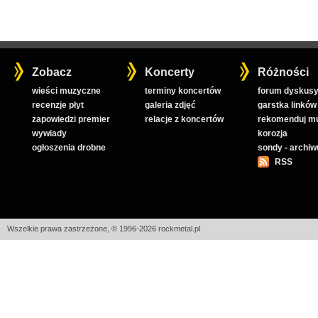
Zobacz
Koncerty
Różności
wieści muzyczne
terminy koncertów
forum dyskusy
recenzje płyt
galeria zdjęć
garstka linków
zapowiedzi premier
relacje z koncertów
rekomenduj m
wywiady
korozja
ogłoszenia drobne
sondy - archi
RSS
Wszelkie prawa zastrzeżone, © 1996-2026 rockmetal.pl