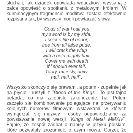
słuchali, jak dziadek opowiada wnuczkowi wyssaną z
palca opowieść o spotkaniu z metalowymi królami. W
kulminacyjnym fragmencie modlitwa została efektownie
rozpisana tak, by wszyscy mogli powtarzać słowa:
"Gods of war I call you,
my sword is by my side.
I seek a life of honor,
free from all false pride.
I will crack the whip
with a bold mighty hail.
Cover me with death
if I should ever fail.
Glory, majesty, unity
hail, hail, hail
".
Wszystko skończyło się brawami, a potem - zupełnie jak
na płycie - ruszyli z
"Blood of the Kings
". To jest fajna
petarda, co ma zajebiste zakończenie, ha. Potem
zaczęło się kombinowanie polegające na przerywaniu
kolejnych numerów filmowymi wstawkami, w których
wymądrzali się muzycy i osoby odpowiedzialne za
powstawanie nowej wersji
"Kings of Metal MMXIV
".
Fajnie, że zespół zadbał o napisy w języku polskim,
które pozwalały zrozumieć, o czym mowa. Gorzej, że