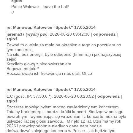
zgłoś
Panie Walewski, leave the hall!
;)
re: Manowar, Katowice "Spodek" 17.05.2014
jarema37
(
wyślij pw
)
, 2026-06-28 09:42:30 |
odpowiedz
|
zgłoś
Zawód to o wiele za mało na określenie tego co poczułem po
tym koncercie.
Na siłę, bez energii. Byle odbębnić (hmmm..) i jak najszybciej
zejść
Kręciłem głową z niedowierzaniem
Bogowie metalu?
Rozczarowała ich frekwencja i nas olali. Ot co
re: Manowar, Katowice "Spodek" 17.05.2014
Ł.C (gość, IP: 37.30.6.*), 2026-06-20 08:23:52 |
odpowiedz
|
zgłoś
Szczerze mówiąc byłem mocno zawiedziony tym koncertem.
Totalny brak energii i bardzo krótki koncert. Siedząc w pociągu
powrotnym i wymieniając się wrażeniami z koncertu można było
usłyszeć raczej głosu zawodu... Minęło 12 lat. Dziś mamy rok
2026 i prawdopodobnie niedługo dane nam będzie
doświadczyć kolejnego koncertu w Polsce.. jak będzie tym