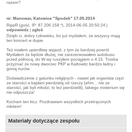
razem?
re: Manowar, Katowice "Spodek" 17.05.2014
RippR (gość, IP: 87.206.158.*), 2014-06-05 20:50:24 |
odpowiedz
|
zgłoś
Dzięki ci, dobry człowieku, bo już myślałem, że wszyscy mają
ten koncert w dupie.
Też miałem upierdliwy wyjazd, z tym że bardziej powrót.
Myślałem że będzie dłużej, nie zarezerwowałem autobusu
przed północą, do W-wy ruszyłem pociągiem o 4.15. Trzeba
przyznać że nowy dworzec PKP w Kattowitz bardzo ładny i
gonią nurów.
Doświadczenie z gatunku religijnych - nawet jak organista rzęzi
ze starości a kapłani pierdzielą od rzeczy (ehm... nie ze
starości, jak byli młodzi, to też pierdzielili), takiego misterium się
nie odpuszcza!
Kocham ten kicz. Pozdrawiam wszystkich przetrąconych
młotem!
Materiały dotyczące zespołu