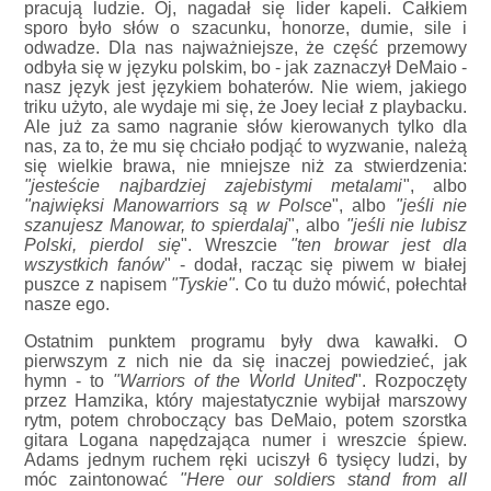
pracują ludzie. Oj, nagadał się lider kapeli. Całkiem
sporo było słów o szacunku, honorze, dumie, sile i
odwadze. Dla nas najważniejsze, że część przemowy
odbyła się w języku polskim, bo - jak zaznaczył DeMaio -
nasz język jest językiem bohaterów. Nie wiem, jakiego
triku użyto, ale wydaje mi się, że Joey leciał z playbacku.
Ale już za samo nagranie słów kierowanych tylko dla
nas, za to, że mu się chciało podjąć to wyzwanie, należą
się wielkie brawa, nie mniejsze niż za stwierdzenia:
"jesteście najbardziej zajebistymi metalami
", albo
"najwięksi Manowarriors są w Polsce
", albo
"jeśli nie
szanujesz Manowar, to spierdalaj
", albo
"jeśli nie lubisz
Polski, pierdol się
". Wreszcie
"ten browar jest dla
wszystkich fanów
" - dodał, racząc się piwem w białej
puszce z napisem
"Tyskie"
. Co tu dużo mówić, połechtał
nasze ego.
Ostatnim punktem programu były dwa kawałki. O
pierwszym z nich nie da się inaczej powiedzieć, jak
hymn - to
"Warriors of the World United
". Rozpoczęty
przez Hamzika, który majestatycznie wybijał marszowy
rytm, potem chroboczący bas DeMaio, potem szorstka
gitara Logana napędzająca numer i wreszcie śpiew.
Adams jednym ruchem ręki uciszył 6 tysięcy ludzi, by
móc zaintonować
"Here our soldiers stand from all