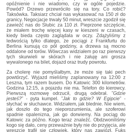
opóźnienie i nie wiadomo, czy w ogóle pojedzie.
Powód? Drzewo przewróciło się na tory. Co robić?
Taksówka. Taksiarz chciał nas wykasować na 150 zł do
granicy. Negocjacje trwały 50 minut, wreszcie zgodził się
zawieźć nas do Słubic za 110 zł. Pieprzone szczęście,
że miałem trochę więcej kasy w kieszeni w czasach,
kiedy bieda często zaglądała w oczy. Zdążyliśmy z
ledwością tylko dlatego, że pociągi z Frankfurtu do
Berlina kursują co pół godziny, a drzewa są mocno
oddalone od torów. Wówczas widziałem po raz pierwszy
tych skurwieli w skórach i nie żałuję ani grosza
wywalonego na bilet, dojazd oraz trudy powrotu.
Za cholerę nie pomyślałbym, że może się taki pech
powtórzyć. Wyjazd mieliśmy zaplanowany na 12:00 z
Leszna, tym razem busem. Do Katowic 300 kilometrów.
Godzina 12:15, a pojazdu nie ma. Telefon do kierowcy.
Pierwszą rozmowę odrzucił, drugą odebrał.
"Gdzie
jesteś?
" - pyta kumpel.
"Jak to gdzie? W Egipcie
" -
słychać w słuchawce. Widziałem, jak blednie. Nie wiem,
jak doszło do tego nieporozumienia, ale szoferowi
spadnie opalenizna, jak go dorwiemy. Na pociąg do
Katowic za późno. Kogo teraz znaleźć. Obdzwoniliśmy
kogo się dało, ceny przeważnie były nie do przyjęcia, ale
wreszcie trafił się człowiek, który nas zawiózł. Fuks