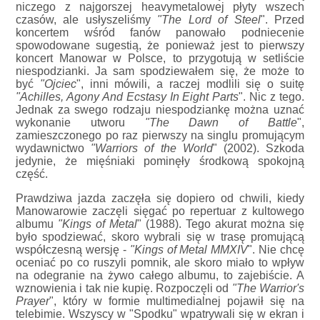
niczego z najgorszej heavymetalowej płyty wszech
czasów, ale usłyszeliśmy
"The Lord of Steel
". Przed
koncertem wśród fanów panowało podniecenie
spowodowane sugestią, że ponieważ jest to pierwszy
koncert Manowar w Polsce, to przygotują w setliście
niespodzianki. Ja sam spodziewałem się, że może to
być
"Ojciec
", inni mówili, a raczej modlili się o suitę
"Achilles, Agony And Ecstasy In Eight Parts
". Nic z tego.
Jednak za swego rodzaju niespodziankę można uznać
wykonanie utworu
"The Dawn of Battle
",
zamieszczonego po raz pierwszy na singlu promującym
wydawnictwo
"Warriors of the World
" (2002). Szkoda
jedynie, że mięśniaki pominęły środkową spokojną
część.
Prawdziwa jazda zaczęła się dopiero od chwili, kiedy
Manowarowie zaczęli sięgać po repertuar z kultowego
albumu
"Kings of Metal
" (1988). Tego akurat można się
było spodziewać, skoro wybrali się w trasę promującą
współczesną wersję -
"Kings of Metal MMXIV
". Nie chcę
oceniać po co ruszyli pomnik, ale skoro miało to wpływ
na odegranie na żywo całego albumu, to zajebiście. A
wznowienia i tak nie kupię. Rozpoczęli od
"The Warrior's
Prayer
", który w formie multimedialnej pojawił się na
telebimie. Wszyscy w "Spodku" wpatrywali się w ekran i