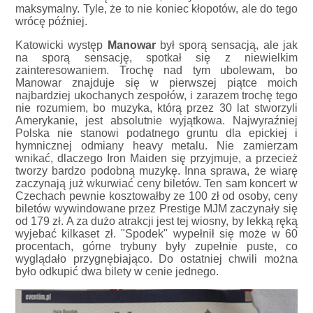
maksymalny. Tyle, że to nie koniec kłopotów, ale do tego
wrócę później.
Katowicki występ
Manowar
był sporą sensacją, ale jak
na sporą sensację, spotkał się z niewielkim
zainteresowaniem. Trochę nad tym ubolewam, bo
Manowar znajduje się w pierwszej piątce moich
najbardziej ukochanych zespołów, i zarazem trochę tego
nie rozumiem, bo muzyka, którą przez 30 lat stworzyli
Amerykanie, jest absolutnie wyjątkowa. Najwyraźniej
Polska nie stanowi podatnego gruntu dla epickiej i
hymnicznej odmiany heavy metalu. Nie zamierzam
wnikać, dlaczego Iron Maiden się przyjmuje, a przecież
tworzy bardzo podobną muzykę. Inna sprawa, że wiarę
zaczynają już wkurwiać ceny biletów. Ten sam koncert w
Czechach pewnie kosztowałby ze 100 zł od osoby, ceny
biletów wywindowane przez Prestige MJM zaczynały się
od 179 zł. A za dużo atrakcji jest tej wiosny, by lekką ręką
wyjebać kilkaset zł. "Spodek" wypełnił się może w 60
procentach, górne trybuny były zupełnie puste, co
wyglądało przygnębiająco. Do ostatniej chwili można
było odkupić dwa bilety w cenie jednego.