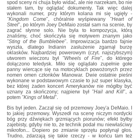
spod sceny ni chuja było widać, ale nie narzekam, bo nie
stałem tam, by oglądać dokumenty. Tak więc dalej
wykonali numer, przy którym kolana mi się ugięły -
"Kingdom Come
", chóralnie wyśpiewany
"Heart of
Steel
", po którym Joey DeMaio został sam na scenie, by
zagrać słynne solo. Nie była to kompozycja, którą
znaliśmy, choć skończyła się motywem znanym jako
"Sting of the Bumblebee
". Improwizacja bardzo fajnie
wyszła, dlatego Indianin zasłużenie zgarnął burzę
oklasków. Najbardziej powerowym (czyt. najszybszym)
utworem wieczoru był
"Wheels of Fire
", do którego
dołączono teledysk. Miło się oglądało zupełnie gołe
panny wiercące się na motocyklach powożonych przez
nomen omen członków Manowar. Dwie ostatnie pieśni
wykonane w podstawowym czasie to już super klasyka,
bez której żaden koncert Amerykanów nie mógłby być
uznany za skończony; najpierw był
"Hail and Kill
", a
potem
"Kings of Metal
".
Bis był jeden. Zaczął się od przemowy Joey'a DeMaio. I
to jakiej przemowy. Wyszedł na scenę niczym nordycki
bóg przy dźwiękach grzmiących piorunów; efekt byłby
zajebisty, gdyby nie to, że technik podał mu niewłaściwy
mikrofon... Dopiero po zmianie sprzętu popłynął głos.
Trudno, zdarzają się takie rzeczy - w końcu tam też