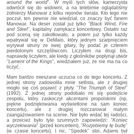
around the world
". W myśl tych słów, kamerzysta
odwrócił się do widowni, a na telebimie oglądaliśmy
żołnierzy Manowar z kilku rejonów świata. Kto tego nie
poczuł, ten pewnie nie wiedział, co znaczy być fanem
Manowar. Na deser został już tylko
"Black Wind, Fire
and Steel
", kapitalny zamykacz koncertowy. Ostatni raz
pod sceną się zakotłowało, a potem już tylko każdy
wpatrywał się w DeMaio, który jednym szarpnięciem
wyrywał struny ze swej gitary, by podać je czterem
pierdolonym szczęśliwcom. Liczyłem na drugi bis,
naprawdę liczyłem, ale kiedy z głośników popłynął utwór
"Lament of the Kings
", wiedziałem już, że nie ma na co
liczyć.
Mam bardzo mieszane uczucia co do tego koncertu. Z
jednej strony zadowoliła mnie setlista, ale z drugiej
mogło się coś pojawić z płyty
"The Triumph of Steel
"
(1992). Z jednej strony podobało mi się podejście
zespołu, który zaskoczył akcentami propolskimi (np.
piękne podziękowania wyświetlone na sam koniec
koncertu), ale z drugiej rozczarował małym
zaangażowaniem na scenie. Nie było widać tej radości,
a przecież było tyle szumnych zapowiedzi:
"Koniec
wyczekiwania
" (przed koncertem),
"Rozjebiemy tę budę
"
(w czasie koncertu). I nic. "Spodek" stoi. Adams był