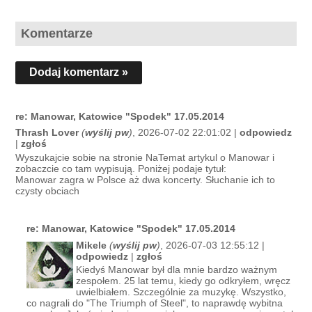
Komentarze
Dodaj komentarz »
re: Manowar, Katowice "Spodek" 17.05.2014
Thrash Lover
(
wyślij pw
)
, 2026-07-02 22:01:02 |
odpowiedz
|
zgłoś
Wyszukajcie sobie na stronie NaTemat artykul o Manowar i
zobaczcie co tam wypisują. Poniżej podaje tytuł:
Manowar zagra w Polsce aż dwa koncerty. Słuchanie ich to
czysty obciach
re: Manowar, Katowice "Spodek" 17.05.2014
Mikele
(
wyślij pw
)
, 2026-07-03 12:55:12 |
odpowiedz
|
zgłoś
Kiedyś Manowar był dla mnie bardzo ważnym
zespołem. 25 lat temu, kiedy go odkryłem, wręcz
uwielbiałem. Szczególnie za muzykę. Wszystko,
co nagrali do "The Triumph of Steel", to naprawdę wybitna