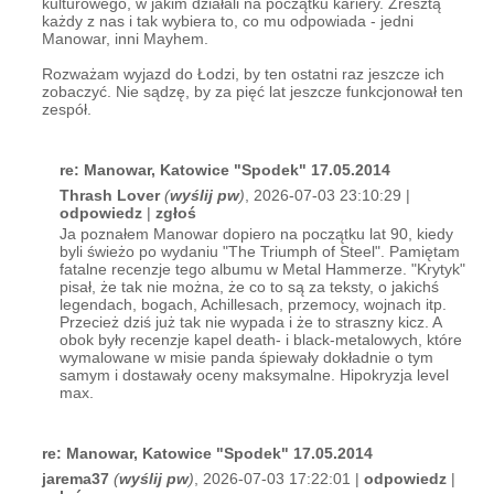
kulturowego, w jakim działali na początku kariery. Zresztą
każdy z nas i tak wybiera to, co mu odpowiada - jedni
Manowar, inni Mayhem.
Rozważam wyjazd do Łodzi, by ten ostatni raz jeszcze ich
zobaczyć. Nie sądzę, by za pięć lat jeszcze funkcjonował ten
zespół.
re: Manowar, Katowice "Spodek" 17.05.2014
Thrash Lover
(
wyślij pw
)
, 2026-07-03 23:10:29 |
odpowiedz
|
zgłoś
Ja poznałem Manowar dopiero na początku lat 90, kiedy
byli świeżo po wydaniu "The Triumph of Steel". Pamiętam
fatalne recenzje tego albumu w Metal Hammerze. "Krytyk"
pisał, że tak nie można, że co to są za teksty, o jakichś
legendach, bogach, Achillesach, przemocy, wojnach itp.
Przecież dziś już tak nie wypada i że to straszny kicz. A
obok były recenzje kapel death- i black-metalowych, które
wymalowane w misie panda śpiewały dokładnie o tym
samym i dostawały oceny maksymalne. Hipokryzja level
max.
re: Manowar, Katowice "Spodek" 17.05.2014
jarema37
(
wyślij pw
)
, 2026-07-03 17:22:01 |
odpowiedz
|