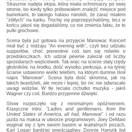
Strasznie nadęta ekipa, która miała ochroniarzy po swej
stronie, bo kiedy tylko próbowałem znaleźć miejsce pod
barierkami, to takiego hałasu narobili, że zaraz miałem
"żółtych" na karku. Trochę się poprzepychaliśmy, lecz w
końcu jakoś się dogadaliśmy, co nie zmienia faktu, że to
pulki grochowe.
Scena była już gotowa na przyjęcie Manowar. Koncert
miał być z rodzaju "An evening with", czyli bez udziału
supportów, choć pierwotnie coś tam się mówiło o
przedskoczkach. Ich udział pewnie zależał od liczby
sprzedanych wejściówek. Tak więc na scenie stały rzędy
głośników, na środku, dość wysoko, perkusja, a na tylnej
ścianie ustawiono wielki telebim, na którym dumnie lśnił
napis
"Manowar
". Scena była dość skromna, jak na
takich twardzieli, ale może i lepiej, bo nic nie odwracało
uwagi widzów. W tle leciała cichutko muzyka - jakiś
Wagner czy coś. Bardzo przyjemne dźwięki.
Show rozpoczęło się z minimalnym opóźnieniem.
Klasyczne intro:
"Ladies and gentlemans, from the
United States of America, all hail, Manowar
" i od razu
jazda na maksa w utworze programowym. Joey DeMaio
wyginał się z tym swoim basem w teatralnych pozach,
Karl Logan bardziej powściągliwy, Donnie Hamzik był