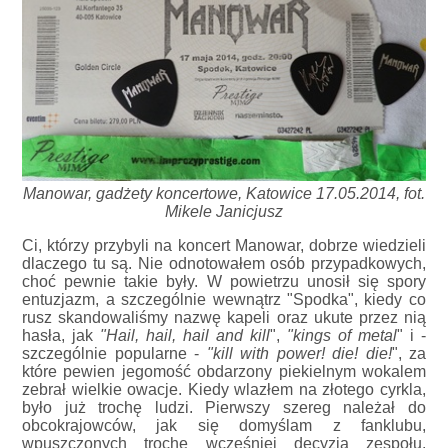
Manowar, gadżety koncertowe, Katowice 17.05.2014, fot.
Mikele Janicjusz
Ci, którzy przybyli na koncert Manowar, dobrze wiedzieli
dlaczego tu są. Nie odnotowałem osób przypadkowych,
choć pewnie takie były. W powietrzu unosił się spory
entuzjazm, a szczególnie wewnątrz "Spodka", kiedy co
rusz skandowaliśmy nazwę kapeli oraz ukute przez nią
hasła, jak
"Hail, hail, hail and kill
",
"kings of metal
" i -
szczególnie popularne -
"kill with power! die! die!
", za
które pewien jegomość obdarzony piekielnym wokalem
zebrał wielkie owacje. Kiedy wlazłem na złotego cyrkla,
było już trochę ludzi. Pierwszy szereg należał do
obcokrajowców, jak się domyślam z fanklubu,
wpuszczonych trochę wcześniej decyzją zespołu.