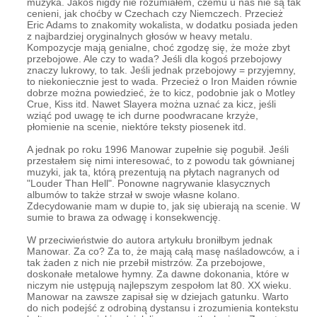
muzyka. Jakoś nigdy nie rozumiałem, czemu u nas nie są tak
cenieni, jak choćby w Czechach czy Niemczech. Przecież
Eric Adams to znakomity wokalista, w dodatku posiada jeden
z najbardziej oryginalnych głosów w heavy metalu.
Kompozycje mają genialne, choć zgodzę się, że może zbyt
przebojowe. Ale czy to wada? Jeśli dla kogoś przebojowy
znaczy lukrowy, to tak. Jeśli jednak przebojowy = przyjemny,
to niekoniecznie jest to wada. Przecież o Iron Maiden równie
dobrze można powiedzieć, że to kicz, podobnie jak o Motley
Crue, Kiss itd. Nawet Slayera można uznać za kicz, jeśli
wziąć pod uwagę te ich durne poodwracane krzyże,
płomienie na scenie, niektóre teksty piosenek itd.
A jednak po roku 1996 Manowar zupełnie się pogubił. Jeśli
przestałem się nimi interesować, to z powodu tak gównianej
muzyki, jak ta, którą prezentują na płytach nagranych od
"Louder Than Hell". Ponowne nagrywanie klasycznych
albumów to także strzał w swoje własne kolano.
Zdecydowanie mam w dupie to, jak się ubierają na scenie. W
sumie to brawa za odwagę i konsekwencję.
W przeciwieństwie do autora artykułu broniłbym jednak
Manowar. Za co? Za to, że mają całą masę naśladowców, a i
tak żaden z nich nie przebił mistrzów. Za przebojowe,
doskonałe metalowe hymny. Za dawne dokonania, które w
niczym nie ustępują najlepszym zespołom lat 80. XX wieku.
Manowar na zawsze zapisał się w dziejach gatunku. Warto
do nich podejść z odrobiną dystansu i zrozumienia kontekstu