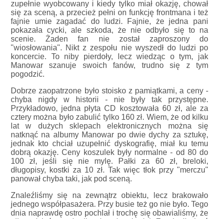
zupełnie wyobcowany i kiedy tylko miał okazję, chował
się za sceną, a przecież pełni on funkcję frontmana i też
fajnie umie zagadać do ludzi. Fajnie, że jedna pani
pokazała cycki, ale szkoda, że nie odbyło się to na
scenie. Żaden fan nie został zaproszony do
"wiosłowania". Nikt z zespołu nie wyszedł do ludzi po
koncercie. To niby pierdoły, lecz wiedząc o tym, jak
Manowar szanuje swoich fanów, trudno się z tym
pogodzić.
Dobrze zaopatrzone było stoisko z pamiątkami, a ceny -
chyba nigdy w historii - nie były tak przystępne.
Przykładowo, jedna płyta CD kosztowała 60 zł, ale za
cztery można było zabulić tylko 160 zł. Wiem, że od kilku
lat w dużych sklepach elektronicznych można się
natknąć na albumy Manowar po dwie dychy za sztukę,
jednak kto chciał uzupełnić dyskografię, miał ku temu
dobrą okazję. Ceny koszulek były normalne - od 80 do
100 zł, jeśli się nie mylę. Pałki za 60 zł, breloki,
długopisy, kostki za 10 zł. Tak więc tłok przy "merczu"
panował chyba taki, jak pod sceną.
Znaleźliśmy się na zewnątrz obiektu, lecz brakowało
jednego współpasażera. Przy busie też go nie było. Tego
dnia naprawdę ostro pochlał i trochę się obawialiśmy, że