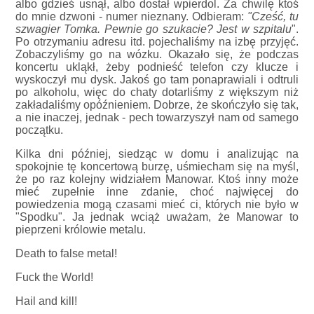
albo gdzieś usnął, albo dostał wpierdol. Za chwilę ktoś
do mnie dzwoni - numer nieznany. Odbieram:
"Cześć, tu
szwagier Tomka. Pewnie go szukacie? Jest w szpitalu
".
Po otrzymaniu adresu itd. pojechaliśmy na izbę przyjęć.
Zobaczyliśmy go na wózku. Okazało się, że podczas
koncertu ukląkł, żeby podnieść telefon czy klucze i
wyskoczył mu dysk. Jakoś go tam ponaprawiali i odtruli
po alkoholu, więc do chaty dotarliśmy z większym niż
zakładaliśmy opóźnieniem. Dobrze, że skończyło się tak,
a nie inaczej, jednak - pech towarzyszył nam od samego
początku.
Kilka dni później, siedząc w domu i analizując na
spokojnie tę koncertową burzę, uśmiecham się na myśl,
że po raz kolejny widziałem Manowar. Ktoś inny może
mieć zupełnie inne zdanie, choć najwięcej do
powiedzenia mogą czasami mieć ci, których nie było w
"Spodku". Ja jednak wciąż uważam, że Manowar to
pieprzeni królowie metalu.
Death to false metal!
Fuck the World!
Hail and kill!