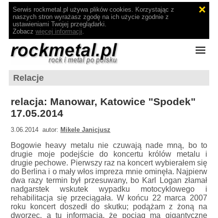
Serwis rockmetal.pl używa plików cookies. Korzystając z
naszych stron wyrażasz zgodę na ich użycie zgodnie z
ustawieniami Twojej przeglądarki.
Zobacz
więcej informacji
.
Relacje
relacja: Manowar, Katowice "Spodek"
17.05.2014
3.06.2014 autor:
Mikele Janicjusz
Bogowie heavy metalu nie czuwają nade mną, bo to
drugie moje podejście do koncertu królów metalu i
drugie pechowe. Pierwszy raz na koncert wybierałem się
do Berlina i o mały włos impreza mnie ominęła. Najpierw
dwa razy termin był przesuwany, bo Karl Logan złamał
nadgarstek wskutek wypadku motocyklowego i
rehabilitacja się przeciągała. W końcu 22 marca 2007
roku koncert doszedł do skutku; podążam z żoną na
dworzec, a tu informacja, że pociąg ma gigantyczne