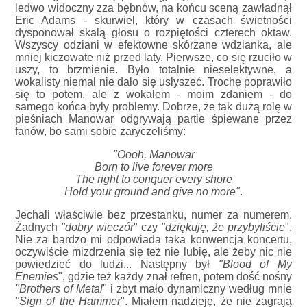
ledwo widoczny zza bębnów, na końcu sceną zawładnął
Eric Adams - skurwiel, który w czasach świetności
dysponował skalą głosu o rozpiętości czterech oktaw.
Wszyscy odziani w efektowne skórzane wdzianka, ale
mniej kiczowate niż przed laty. Pierwsze, co się rzuciło w
uszy, to brzmienie. Było totalnie nieselektywne, a
wokalisty niemal nie dało się usłyszeć. Trochę poprawiło
się to potem, ale z wokalem - moim zdaniem - do
samego końca były problemy. Dobrze, że tak dużą rolę w
pieśniach Manowar odgrywają partie śpiewane przez
fanów, bo sami sobie zaryczeliśmy:
"Oooh, Manowar
Born to live forever more
The right to conquer every shore
Hold your ground and give no more"
.
Jechali właściwie bez przestanku, numer za numerem.
Żadnych
"dobry wieczór
" czy
"dziękuję, że przybyliście
".
Nie za bardzo mi odpowiada taka konwencja koncertu,
oczywiście mizdrzenia się też nie lubię, ale żeby nic nie
powiedzieć do ludzi... Następny był
"Blood of My
Enemies
", gdzie też każdy znał refren, potem dość nośny
"Brothers of Metal
" i zbyt mało dynamiczny według mnie
"Sign of the Hammer
". Miałem nadzieję, że nie zagrają