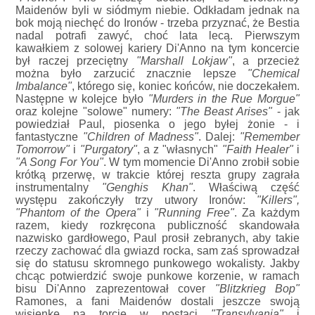
Maidenów byli w siódmym niebie. Odkładam jednak na
bok moją niechęć do Ironów - trzeba przyznać, że Bestia
nadal potrafi zawyć, choć lata lecą. Pierwszym
kawałkiem z solowej kariery Di'Anno na tym koncercie
był raczej przeciętny
"Marshall Lokjaw"
, a przecież
można było zarzucić znacznie lepsze
"Chemical
Imbalance"
, którego się, koniec końców, nie doczekałem.
Następne w kolejce było
"Murders in the Rue Morgue"
oraz kolejne "solowe" numery:
"The Beast Arises"
- jak
powiedział Paul, piosenka o jego byłej żonie - i
fantastyczne
"Children of Madness"
. Dalej:
"Remember
Tomorrow"
i
"Purgatory"
, a z "własnych"
"Faith Healer"
i
"A Song For You"
. W tym momencie Di'Anno zrobił sobie
krótką przerwę, w trakcie której reszta grupy zagrała
instrumentalny
"Genghis Khan"
. Właściwą część
występu zakończyły trzy utwory Ironów:
"Killers",
"Phantom of the Opera"
i
"Running Free"
. Za każdym
razem, kiedy rozkręcona publiczność skandowała
nazwisko gardłowego, Paul prosił zebranych, aby takie
rzeczy zachować dla gwiazd rocka, sam zaś sprowadzał
się do statusu skromnego punkowego wokalisty. Jakby
chcąc potwierdzić swoje punkowe korzenie, w ramach
bisu Di'Anno zaprezentował cover
"Blitzkrieg Bop"
Ramones, a fani Maidenów dostali jeszcze swoją
wisienkę na torcie w postaci
"Transylvania"
i