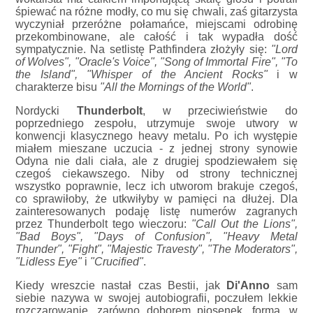
śpiewać na różne modły, co mu się chwali, zaś gitarzysta
wyczyniał przeróżne połamańce, miejscami odrobinę
przekombinowane, ale całość i tak wypadła dość
sympatycznie. Na setlistę Pathfindera złożyły się:
"Lord
of Wolves", "Oracle's Voice", "Song of Immortal Fire", "To
the Island", "Whisper of the Ancient Rocks"
i w
charakterze bisu
"All the Mornings of the World"
.
Nordycki
Thunderbolt
, w przeciwieństwie do
poprzedniego zespołu, utrzymuje swoje utwory w
konwencji klasycznego heavy metalu. Po ich występie
miałem mieszane uczucia - z jednej strony synowie
Odyna nie dali ciała, ale z drugiej spodziewałem się
czegoś ciekawszego. Niby od strony technicznej
wszystko poprawnie, lecz ich utworom brakuje czegoś,
co sprawiłoby, że utkwiłyby w pamięci na dłużej. Dla
zainteresowanych podaję listę numerów zagranych
przez Thunderbolt tego wieczoru:
"Call Out the Lions",
"Bad Boys", "Days of Confusion", "Heavy Metal
Thunder", "Fight", "Majestic Travesty", "The Moderators",
"Lidless Eye"
i
"Crucified"
.
Kiedy wreszcie nastał czas Bestii, jak
Di'Anno
sam
siebie nazywa w swojej autobiografii, poczułem lekkie
rozczarowanie, zarówno doborem piosenek, formą, w