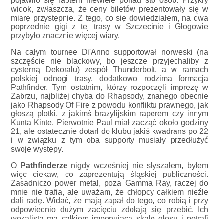
pojawiło się raptem niewiele ponad sto osób. Przykry
widok, zwłaszcza, że ceny biletów prezentowały się w
miarę przystępnie. Z tego, co się dowiedziałem, na dwa
poprzednie gigi z tej trasy w Szczecinie i Głogowie
przybyło znacznie więcej wiary.
Na całym tournee Di'Anno supportował norweski (na
szczęście nie blackowy, bo jeszcze przyjechaliby z
cysterną Dekoralu) zespół Thunderbolt, a w ramach
polskiej odnogi trasy, dodatkowo rodzima formacja
Pathfinder. Tym ostatnim, którzy rozpoczęli imprezę w
Zabrzu, najbliżej chyba do Rhapsody, znanego obecnie
jako Rhapsody Of Fire z powodu konfliktu prawnego, jak
głoszą plotki, z jakimś brazylijskim raperem czy innym
Kunta Kinte. Pierwotnie Paul miał zacząć około godziny
21, ale ostatecznie dotarł do klubu jakiś kwadrans po 22
i w związku z tym oba supporty musiały przedłużyć
swoje występy.
O
Pathfinderze
nigdy wcześniej nie słyszałem, byłem
więc ciekaw, co zaprezentują śląskiej publiczności.
Zasadniczo power metal, poza Gamma Ray, raczej do
mnie nie trafia, ale uważam, że chłopcy całkiem nieźle
dali radę. Widać, że mają zapał do tego, co robią i przy
odpowiednio dużym zacięciu zdołają się przebić. Ich
wokalista ma całkiem imponującą skalę głosu i potrafi