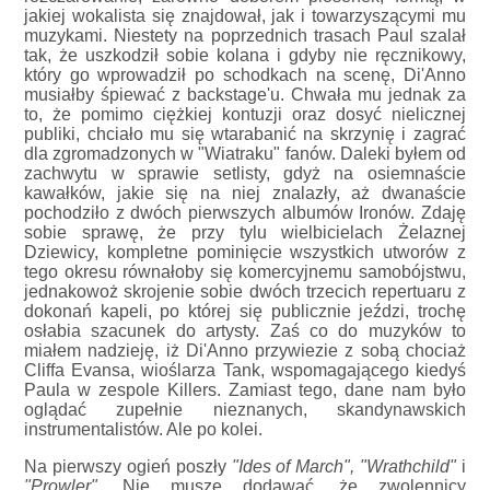
jakiej wokalista się znajdował, jak i towarzyszącymi mu
muzykami. Niestety na poprzednich trasach Paul szalał
tak, że uszkodził sobie kolana i gdyby nie ręcznikowy,
który go wprowadził po schodkach na scenę, Di'Anno
musiałby śpiewać z backstage'u. Chwała mu jednak za
to, że pomimo ciężkiej kontuzji oraz dosyć nielicznej
publiki, chciało mu się wtarabanić na skrzynię i zagrać
dla zgromadzonych w "Wiatraku" fanów. Daleki byłem od
zachwytu w sprawie setlisty, gdyż na osiemnaście
kawałków, jakie się na niej znalazły, aż dwanaście
pochodziło z dwóch pierwszych albumów Ironów. Zdaję
sobie sprawę, że przy tylu wielbicielach Żelaznej
Dziewicy, kompletne pominięcie wszystkich utworów z
tego okresu równałoby się komercyjnemu samobójstwu,
jednakowoż skrojenie sobie dwóch trzecich repertuaru z
dokonań kapeli, po której się publicznie jeździ, trochę
osłabia szacunek do artysty. Zaś co do muzyków to
miałem nadzieję, iż Di'Anno przywiezie z sobą chociaż
Cliffa Evansa, wioślarza Tank, wspomagającego kiedyś
Paula w zespole Killers. Zamiast tego, dane nam było
oglądać zupełnie nieznanych, skandynawskich
instrumentalistów. Ale po kolei.
Na pierwszy ogień poszły
"Ides of March", "Wrathchild"
i
"Prowler"
. Nie muszę dodawać, że zwolennicy