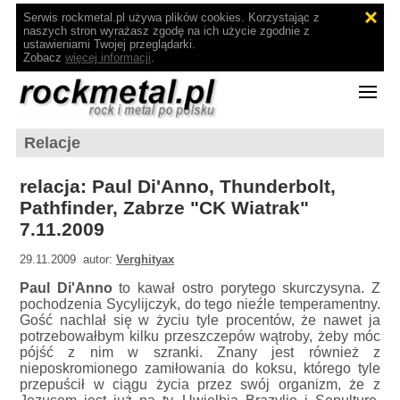
Serwis rockmetal.pl używa plików cookies. Korzystając z
naszych stron wyrażasz zgodę na ich użycie zgodnie z
ustawieniami Twojej przeglądarki.
Zobacz
więcej informacji
.
Relacje
relacja: Paul Di'Anno, Thunderbolt,
Pathfinder, Zabrze "CK Wiatrak"
7.11.2009
29.11.2009 autor:
Verghityax
Paul Di'Anno
to kawał ostro porytego skurczysyna. Z
pochodzenia Sycylijczyk, do tego nieźle temperamentny.
Gość nachlał się w życiu tyle procentów, że nawet ja
potrzebowałbym kilku przeszczepów wątroby, żeby móc
pójść z nim w szranki. Znany jest również z
nieposkromionego zamiłowania do koksu, którego tyle
przepuścił w ciągu życia przez swój organizm, że z