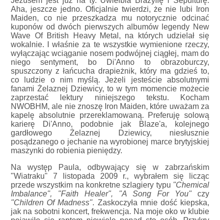
Jezusem jest już na ty. Uwielbia Brazylię i Sepulturę.
Aha, jeszcze jedno. Oficjalnie twierdzi, że nie lubi Iron
Maiden, co nie przeszkadza mu notorycznie odcinać
kuponów od dwóch pierwszych albumów legendy New
Wave Of British Heavy Metal, na których udzielał się
wokalnie. I właśnie za te wszystkie wymienione rzeczy,
wyłączając wciąganie nosem podwójnej ciągłej, mam do
niego sentyment, bo Di'Anno to obrazoburczy,
spuszczony z łańcucha drapieżnik, który ma gdzieś to,
co ludzie o nim myślą. Jeżeli jesteście absolutnymi
fanami Żelaznej Dziewicy, to w tym momencie możecie
zaprzestać lektury niniejszego tekstu. Kocham
NWOBHM, ale nie znoszę Iron Maiden, które uważam za
kapelę absolutnie przereklamowaną. Preferuję solową
karierę Di'Anno, podobnie jak Blaze'a, kolejnego
gardłowego Żelaznej Dziewicy, niesłusznie
posądzanego o jechanie na wyrobionej marce brytyjskiej
maszynki do robienia pieniędzy.
Na występ Paula, odbywający się w zabrzańskim
"Wiatraku" 7 listopada 2009 r., wybrałem się licząc
przede wszystkim na konkretne szlagiery typu
"Chemical
Imbalance", "Faith Healer", "A Song For You"
czy
"Children Of Madness"
. Zaskoczyła mnie dość kiepska,
jak na sobotni koncert, frekwencja. Na moje oko w klubie