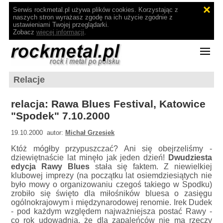
Serwis rockmetal.pl używa plików cookies. Korzystając z
naszych stron wyrażasz zgodę na ich użycie zgodnie z
ustawieniami Twojej przeglądarki.
Zobacz
więcej informacji
.
Relacje
relacja: Rawa Blues Festival, Katowice
"Spodek" 7.10.2000
19.10.2000 autor:
Michał Grzesiek
Któż mógłby przypuszczać? Ani się obejrzeliśmy -
dziewiętnaście lat minęło jak jeden dzień!
Dwudziesta
edycja Rawy Blues
stała się faktem. Z niewielkiej
klubowej imprezy (na początku lat osiemdziesiątych nie
było mowy o organizowaniu czegoś takiego w Spodku)
zrobiło się święto dla miłośników bluesa o zasięgu
ogólnokrajowym i międzynarodowej renomie. Irek Dudek
- pod każdym względem najważniejsza postać Rawy -
co rok udowadnia, że dla zapaleńców nie ma rzeczy