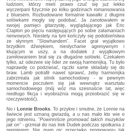
ludziom, którzy mieli prawo czuć się już lekko
wyczerpani fizycznie po kilku godzinach romansowania
z bluesem. Rozbudowane formalnie kawałki z długimi
solówkami mogły się podobać. Ja zanotowałem w
swojej pamięci gitarzystę, wyglądającego jak Eric
Clapton po pięciu następujących po sobie załamaniach
nerwowych. Niestety na tym kończyły się podobieństwa
ze słynnym "Slowhandem". Facet grał wyjątkowo
brzydkim dźwiękiem, niesłychanie agresywnym i
kłującym w uszy, a na dodatek z wyjątkowym
zamiłowaniem brał się za długaśne solówki. Czekałem
tylko, aż odezwie się lider ze swoją harmonijką. Tu było
naprawdę co podziwiać, rączki same składały się do
braw. Lamb potrafił nawet sprawić, żeby harmonijka
zabrzmiała jak silnik samochodowy - w pewnym
momencie poczułem się jak wewnątrz warsztatu
samochodowego (mój wóz ma szesnaście lat, więc
niedługo fikcja i wyobraźnia mogą przeobrazić się w
rzeczywistość).
No i
Lonnie Brooks
. To przykre i smutne, że Lonnie na
świecie jest uznaną gwiazdą, a u nas mało kto wie o
jego istnieniu.
"Powinniście promować takich muzyków
jak on"
- grzmiał do nas Irek Dudek podczas spotkania z
premierem. Nie mam nic przeciwko promowaniu tak