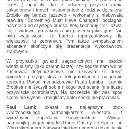
skreślić) opuściły Irka. Z odsieczą przyszła armia
saksofonów i innych instrumentów z rodziny dęciaków.
Zrobiło się bardzo jazzowo - wykonany z niebywałą
brawurą "Something Must Have Changed" odciągnął
nas nieco od czystego bluesa.
Irek, kochamy cię!
- ozwał
się z widowni po zakończeniu piosenki jakiś głos. Nie
było wątpliwości, że bardzo reprezentatywny dla
większości tu zebranych. Tym jakże sympatycznym
akcentem skończyła się prezentacja wykonawców
krajowych.
W przypadku gwiazd zagranicznych nie bardzo
wiedzieliśmy (jako dziennikarze), czy będzie nam wolno
zachować dotychczasowe, nie ukrywam że dosyć
wygodne pozycje służące fotografowaniu i oglądaniu
koncertu. Ponoć menadżerowie Paula Lamba i Lonnie
Brooksa nie życzyli sobie nikogo pod sceną (nie licząc
oczywiście ochroniarzy). Na szczęście nikt nas spod
sceny nie wynosił i mogliśmy dalej spokojnie pracować.
Paul Lamb
okazał się najlepszym, obok
Wierzcholskiego, harmonijkarzem wieczoru, z
wyraźnymi zapędami showmańskimi. Wywijał
harmonijką tak jak niegdyś Roger Daltrey z zespołu The
Who mikrofonem. Najwyraźniej jego energia udzieliła się