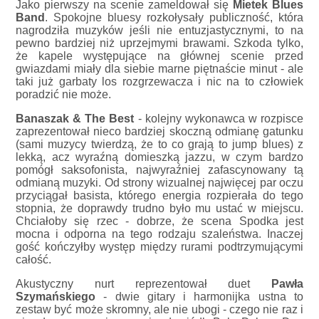
Jako pierwszy na scenie zameldował się
Mietek Blues
Band
. Spokojne bluesy rozkołysały publiczność, która
nagrodziła muzyków jeśli nie entuzjastycznymi, to na
pewno bardziej niż uprzejmymi brawami. Szkoda tylko,
że kapele występujące na głównej scenie przed
gwiazdami miały dla siebie marne piętnaście minut - ale
taki już garbaty los rozgrzewacza i nic na to człowiek
poradzić nie może.
Banaszak & The Best
- kolejny wykonawca w rozpisce
zaprezentował nieco bardziej skoczną odmianę gatunku
(sami muzycy twierdzą, że to co grają to jump blues) z
lekką, acz wyraźną domieszką jazzu, w czym bardzo
pomógł saksofonista, najwyraźniej zafascynowany tą
odmianą muzyki. Od strony wizualnej najwięcej par oczu
przyciągał basista, którego energia rozpierała do tego
stopnia, że doprawdy trudno było mu ustać w miejscu.
Chciałoby się rzec - dobrze, że scena Spodka jest
mocna i odporna na tego rodzaju szaleństwa. Inaczej
gość kończyłby występ między rurami podtrzymującymi
całość.
Akustyczny nurt reprezentował duet
Pawła
Szymańskiego
- dwie gitary i harmonijka ustna to
zestaw być może skromny, ale nie ubogi - czego nie raz i