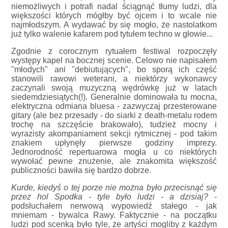
niemożliwych i potrafi nadal ściągnąć tłumy ludzi, dla
większości których mógłby być ojcem i to wcale nie
najmłodszym. A wydawać by się mogło, że nastolatkom
już tylko walenie kafarem pod tytułem techno w głowie...
Zgodnie z corocznym rytuałem festiwal rozpoczęły
występy kapel na bocznej scenie. Celowo nie napisałem
"młodych" ani "debiutujących", bo sporą ich część
stanowili rawowi weterani, a niektórzy wykonawcy
zaczynali swoją muzyczną wędrówkę już w latach
siedemdziesiątych(!). Generalnie dominowała tu mocna,
elektryczna odmiana bluesa - zazwyczaj przesterowane
gitary (ale bez przesady - do siarki z death-metalu rodem
trochę na szczęście brakowało), tudzież mocny i
wyrazisty akompaniament sekcji rytmicznej - pod takim
znakiem upłynęły pierwsze godziny imprezy.
Jednorodność repertuarowa mogła u co niektórych
wywołać pewne znużenie, ale znakomita większość
publiczności bawiła się bardzo dobrze.
Kurde, kiedyś o tej porze nie można było przecisnąć się
przez hol Spodka - tyle było ludzi - a dzisiaj?
-
podsłuchałem nerwową wypowiedź stałego - jak
mniemam - bywalca Rawy. Faktycznie - na początku
ludzi pod scenką było tyle, że artyści mogliby z każdym