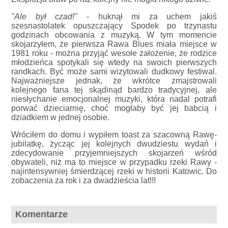
"Ale był czad!"
- huknął mi za uchem jakiś
szesnastolatek opuszczający Spodek po trzynastu
godzinach obcowania z muzyką. W tym momencie
skojarzyłem, że pierwsza Rawa Blues miała miejsce w
1981 roku - można przyjąć wesołe założenie, że rodzice
młodzieńca spotykali się wtedy na swoich pierwszych
randkach. Być może sami wizytowali dudkowy festiwal.
Najważniejsze jednak, że wkrótce zmajstrowali
kolejnego fana tej skądinąd bardzo tradycyjnej, ale
niesłychanie emocjonalnej muzyki, która nadal potrafi
porwać dzieciarnię, choć mogłaby być jej babcią i
dziadkiem w jednej osobie.
Wróciłem do domu i wypiłem toast za szacowną Rawę-
jubilatkę, życząc jej kolejnych dwudziestu wydań i
zdecydowanie przyjemniejszych skojarzeń wśród
obywateli, niż ma to miejsce w przypadku rzeki Rawy -
najintensywniej śmierdzącej rzeki w historii Katowic. Do
zobaczenia za rok i za dwadzieścia lat!!!
Komentarze