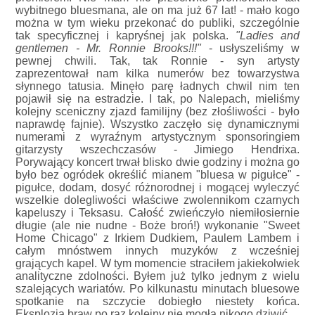
wybitnego bluesmana, ale on ma już 67 lat! - mało kogo
można w tym wieku przekonać do publiki, szczególnie
tak specyficznej i kapryśnej jak polska.
"Ladies and
gentlemen - Mr. Ronnie Brooks!!!"
- usłyszeliśmy w
pewnej chwili. Tak, tak Ronnie - syn artysty
zaprezentował nam kilka numerów bez towarzystwa
słynnego tatusia. Minęło parę ładnych chwil nim ten
pojawił się na estradzie. I tak, po Nalepach, mieliśmy
kolejny sceniczny zjazd familijny (bez złośliwości - było
naprawdę fajnie). Wszystko zaczęło się dynamicznymi
numerami z wyraźnym artystycznym sponsoringiem
gitarzysty wszechczasów - Jimiego Hendrixa.
Porywający koncert trwał blisko dwie godziny i można go
było bez ogródek określić mianem "bluesa w pigułce" -
pigułce, dodam, dosyć różnorodnej i mogącej wyleczyć
wszelkie dolegliwości właściwe zwolennikom czarnych
kapeluszy i Teksasu. Całość zwieńczyło niemiłosiernie
długie (ale nie nudne - Boże broń!) wykonanie "Sweet
Home Chicago" z Irkiem Dudkiem, Paulem Lambem i
całym mnóstwem innych muzyków z wcześniej
grających kapel. W tym momencie straciłem jakiekolwiek
analityczne zdolności. Byłem już tylko jednym z wielu
szalejących wariatów. Po kilkunastu minutach bluesowe
spotkanie na szczycie dobiegło niestety końca.
Eksplozja braw po raz kolejny nie mogła nikogo dziwić.