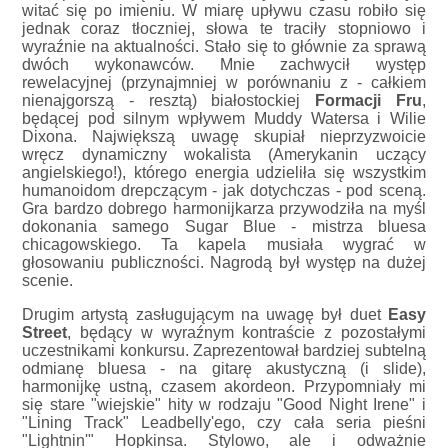
witać się po imieniu. W miarę upływu czasu robiło się
jednak coraz tłoczniej, słowa te traciły stopniowo i
wyraźnie na aktualności. Stało się to głównie za sprawą
dwóch wykonawców. Mnie zachwycił występ
rewelacyjnej (przynajmniej w porównaniu z - całkiem
nienajgorszą - resztą) białostockiej
Formacji Fru
,
będącej pod silnym wpływem Muddy Watersa i Wilie
Dixona. Największą uwagę skupiał nieprzyzwoicie
wręcz dynamiczny wokalista (Amerykanin uczący
angielskiego!), którego energia udzieliła się wszystkim
humanoidom drepczącym - jak dotychczas - pod sceną.
Gra bardzo dobrego harmonijkarza przywodziła na myśl
dokonania samego Sugar Blue - mistrza bluesa
chicagowskiego. Ta kapela musiała wygrać w
głosowaniu publiczności. Nagrodą był występ na dużej
scenie.
Drugim artystą zasługującym na uwagę był duet
Easy
Street
, będący w wyraźnym kontraście z pozostałymi
uczestnikami konkursu. Zaprezentował bardziej subtelną
odmianę bluesa - na gitarę akustyczną (i slide),
harmonijkę ustną, czasem akordeon. Przypomniały mi
się stare "wiejskie" hity w rodzaju "Good Night Irene" i
"Lining Track" Leadbelly'ego, czy cała seria pieśni
"Lightnin'" Hopkinsa. Stylowo, ale i odważnie