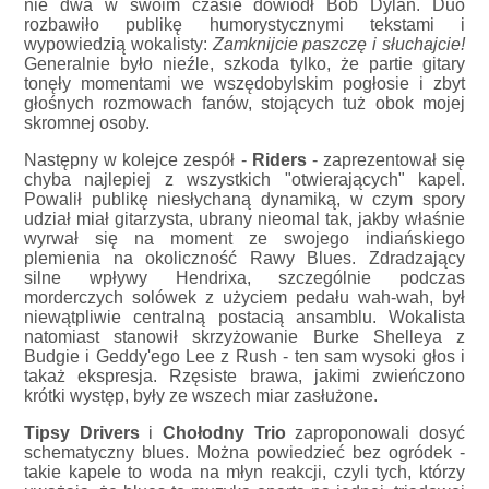
nie dwa w swoim czasie dowiódł Bob Dylan. Duo
rozbawiło publikę humorystycznymi tekstami i
wypowiedzią wokalisty:
Zamknijcie paszczę i słuchajcie!
Generalnie było nieźle, szkoda tylko, że partie gitary
tonęły momentami we wszędobylskim pogłosie i zbyt
głośnych rozmowach fanów, stojących tuż obok mojej
skromnej osoby.
Następny w kolejce zespół -
Riders
- zaprezentował się
chyba najlepiej z wszystkich "otwierających" kapel.
Powalił publikę niesłychaną dynamiką, w czym spory
udział miał gitarzysta, ubrany nieomal tak, jakby właśnie
wyrwał się na moment ze swojego indiańskiego
plemienia na okoliczność Rawy Blues. Zdradzający
silne wpływy Hendrixa, szczególnie podczas
morderczych solówek z użyciem pedału wah-wah, był
niewątpliwie centralną postacią ansamblu. Wokalista
natomiast stanowił skrzyżowanie Burke Shelleya z
Budgie i Geddy'ego Lee z Rush - ten sam wysoki głos i
takaż ekspresja. Rzęsiste brawa, jakimi zwieńczono
krótki występ, były ze wszech miar zasłużone.
Tipsy Drivers
i
Chołodny Trio
zaproponowali dosyć
schematyczny blues. Można powiedzieć bez ogródek -
takie kapele to woda na młyn reakcji, czyli tych, którzy