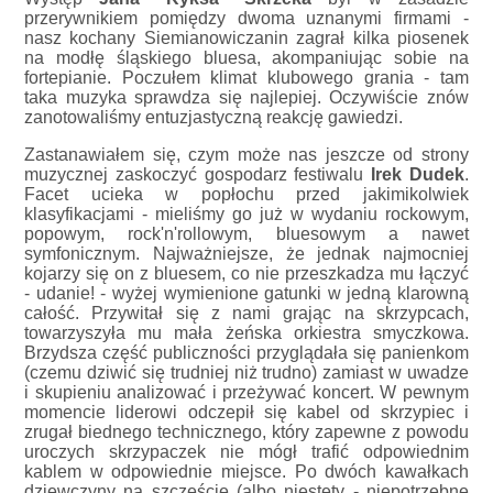
przerywnikiem pomiędzy dwoma uznanymi firmami -
nasz kochany Siemianowiczanin zagrał kilka piosenek
na modłę śląskiego bluesa, akompaniując sobie na
fortepianie. Poczułem klimat klubowego grania - tam
taka muzyka sprawdza się najlepiej. Oczywiście znów
zanotowaliśmy entuzjastyczną reakcję gawiedzi.
Zastanawiałem się, czym może nas jeszcze od strony
muzycznej zaskoczyć gospodarz festiwalu
Irek Dudek
.
Facet ucieka w popłochu przed jakimikolwiek
klasyfikacjami - mieliśmy go już w wydaniu rockowym,
popowym, rock'n'rollowym, bluesowym a nawet
symfonicznym. Najważniejsze, że jednak najmocniej
kojarzy się on z bluesem, co nie przeszkadza mu łączyć
- udanie! - wyżej wymienione gatunki w jedną klarowną
całość. Przywitał się z nami grając na skrzypcach,
towarzyszyła mu mała żeńska orkiestra smyczkowa.
Brzydsza część publiczności przyglądała się panienkom
(czemu dziwić się trudniej niż trudno) zamiast w uwadze
i skupieniu analizować i przeżywać koncert. W pewnym
momencie liderowi odczepił się kabel od skrzypiec i
zrugał biednego technicznego, który zapewne z powodu
uroczych skrzypaczek nie mógł trafić odpowiednim
kablem w odpowiednie miejsce. Po dwóch kawałkach
dziewczyny na szczęście (albo niestety - niepotrzebne