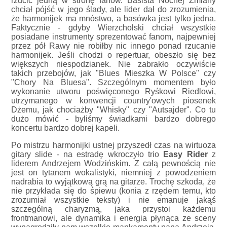
rzucić jedną w stronę fanów. Basista Nocnej Zmiany
chciał pójść w jego ślady, ale lider dał do zrozumienia,
że harmonijek ma mnóstwo, a basówka jest tylko jedna.
Faktycznie - gdyby Wierzcholski chciał wszystkie
posiadane instrumenty sprezentować fanom, najpewniej
przez pół Rawy nie robiłby nic innego ponad rzucanie
harmonijek. Jeśli chodzi o repertuar, obeszło się bez
większych niespodzianek. Nie zabrakło oczywiście
takich przebojów, jak "Blues Mieszka W Polsce" czy
"Chory Na Bluesa". Szczególnym momentem było
wykonanie utworu poświęconego Ryśkowi Riedlowi,
utrzymanego w konwencji country'owych piosenek
Dżemu, jak chociażby "Whisky" czy "Autsajder". Co tu
dużo mówić - byliśmy świadkami bardzo dobrego
koncertu bardzo dobrej kapeli.
Po mistrzu harmonijki ustnej przyszedł czas na wirtuoza
gitary slide - na estradę wkroczyło trio
Easy Rider
z
liderem Andrzejem Wodzińskim. Z całą pewnością nie
jest on tytanem wokalistyki, niemniej z powodzeniem
nadrabia to wyjątkową grą na gitarze. Trochę szkoda, że
nie przykłada się do śpiewu (konia z rzędem temu, kto
zrozumiał wszystkie teksty) i nie emanuje jakąś
szczególną charyzmą, jaka przystoi każdemu
frontmanowi, ale dynamika i energia płynąca ze sceny