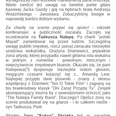
wynagrodziły nam wszelkie mankamenty pana Andrzeja.
Warto zwrócić też uwagę na świetne partie gitary
basowej Jacka Gazdy i grę na bębnach brata Andrzeja
Wodzińskiego - Jarosława. Zobaczyliśmy boogie w
naprawdę bardzo dobrym wydaniu.
Za chwilę na scenie pojawi się ojciec!
- odrzekł
konferansjer, a publiczność oszalała. Zaczęło się
oczekiwanie na
Tadeusza Nalepę
. Po chwili "polski
Mayall" zameldował się przed ludźmi. Szczególną
uwagę publiki (męskiej, rzecz jasna) zwracała niezwykle
urodziwa wokalistka, Grażyna Dramowicz, prywatnie
żona artysty, której przypadła nawet główna rola wokalna
w jednym z numerów - powolnym, mrocznym i
nieprzyzwoicie zmysłowym bluesie. Okazało się, że pani
Nalepowa(?) dysponuje niezwykle niskim głosem,
mogącym czasami kojarzyć się z... Amandą Lear.
Najlepiej przyjęto dwie piosenki - znany z okresu
współpracy z Dżemem "Ten O Tobie Film" i zagrany na
bis braekoutowy klasyk "Oni Zaraz Przyjdą Tu". Zespół
akompaniujący można by z powodzeniem ochrzcić jako
"The Nalepa Family Band". Dlaczego? Oprócz żony na
scenie produkował się na gitarze - i to całkiem nieźle -
syn Tadeusza, Piotr.
Występ
Jana "Kyksa" Skrzeka
był w zasadzie