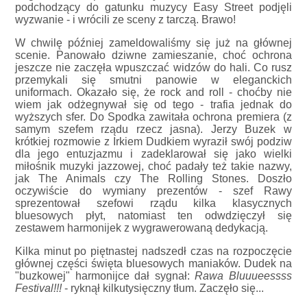
podchodzący do gatunku muzycy Easy Street podjęli
wyzwanie - i wrócili ze sceny z tarczą. Brawo!
W chwilę później zameldowaliśmy się już na głównej
scenie. Panowało dziwne zamieszanie, choć ochrona
jeszcze nie zaczęła wpuszczać widzów do hali. Co rusz
przemykali się smutni panowie w eleganckich
uniformach. Okazało się, że rock and roll - choćby nie
wiem jak odżegnywał się od tego - trafia jednak do
wyższych sfer. Do Spodka zawitała ochrona premiera (z
samym szefem rządu rzecz jasna). Jerzy Buzek w
krótkiej rozmowie z Irkiem Dudkiem wyraził swój podziw
dla jego entuzjazmu i zadeklarował się jako wielki
miłośnik muzyki jazzowej, choć padały też takie nazwy,
jak The Animals czy The Rolling Stones. Doszło
oczywiście do wymiany prezentów - szef Rawy
sprezentował szefowi rządu kilka klasycznych
bluesowych płyt, natomiast ten odwdzięczył się
zestawem harmonijek z wygrawerowaną dedykacją.
Kilka minut po piętnastej nadszedł czas na rozpoczęcie
głównej części święta bluesowych maniaków. Dudek na
"buzkowej" harmonijce dał sygnał:
Rawa Bluuueessss
Festival!!!
- ryknął kilkutysięczny tłum. Zaczęło się...