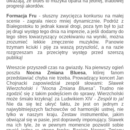
uważają, że blues to muzyka oparta na jednej, triadowej
progresji akordów.
Formacja Fru
- słuszny zwycięzca konkursu na małej
scenie - zagrała nieco mniej dynamicznie. Podróż z
Białegostoku to jednak kawał drogi, poza tym był to już
jej drugi występ tego dnia na imprezie, a jeśli dodamy do
tego stres towarzyszący oczekiwaniu na wyniki, można
zrozumieć lekkie zmęczenie muzyków. Panowie
trzymam kciuki i piję za waszą przyszłość, a na razie
rozgrzeszam za przeciętny występ przed szerszą
publiką!
Wreszcie przyszedł czas na gwiazdy. Na pierwszy ogień
poszła
Nocna Zmiana Bluesa
, której fanom
przedstawiać chyba nie trzeba. Prowadzący koncert Jan
Chojnacki zapowiedział zespół słowami:
Sławek
Wierzcholski i "Nocna Zmiana Bluesa"
. Trudno nie
zgodzić się z takim podejściem do sprawy. Wierzcholski
może śmiało krzyknąć za Ludwikiem XIV -
Zespół to ja!
Nie da się też ukryć faktu, że jest on jednym z
najwybitniejszych fachowców od harmonijki ustnej, nie
tylko w naszym kraju. Zestaw instrumentów, jakim
obwiązał się w pasie, jest doprawdy imponujący. Sławek
ma ich tyle, że w pewnym momencie pozwolił sobie