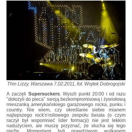
Thin Lizzy, Warszawa 7.02.2011, fot. Wojtek Dobrogojski
A zaczęli
Supersuckers
. Wyszli punkt 20:00 i od razu
"dołożyli do pieca" swoją bezkompromisową i żywiołową
mieszanką amerykańskiego garażowego rocka, punku i
country. Nie wiem, czy określanie siebie mianem
najlepszego rock'n'rollowego zespołu świata (o czym
raczył był wspomnieć lider formacji) nie jest lekkim
nadużyciem, ale muszę przyznać, że słucha się tego
nieźle. Momentami byli prawdziwym wulkanem