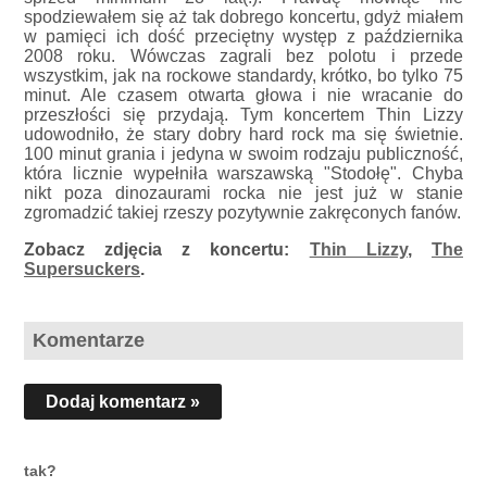
spodziewałem się aż tak dobrego koncertu, gdyż miałem
w pamięci ich dość przeciętny występ z października
2008 roku. Wówczas zagrali bez polotu i przede
wszystkim, jak na rockowe standardy, krótko, bo tylko 75
minut. Ale czasem otwarta głowa i nie wracanie do
przeszłości się przydają. Tym koncertem Thin Lizzy
udowodniło, że stary dobry hard rock ma się świetnie.
100 minut grania i jedyna w swoim rodzaju publiczność,
która licznie wypełniła warszawską "Stodołę". Chyba
nikt poza dinozaurami rocka nie jest już w stanie
zgromadzić takiej rzeszy pozytywnie zakręconych fanów.
Zobacz zdjęcia z koncertu:
Thin Lizzy
,
The
Supersuckers
.
Komentarze
Dodaj komentarz »
tak?