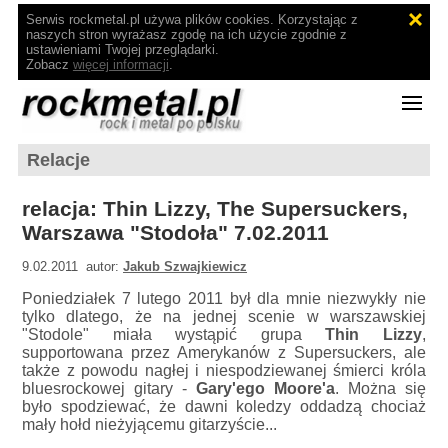
Serwis rockmetal.pl używa plików cookies. Korzystając z
naszych stron wyrażasz zgodę na ich użycie zgodnie z
ustawieniami Twojej przeglądarki.
Zobacz
więcej informacji
.
Relacje
relacja: Thin Lizzy, The Supersuckers,
Warszawa "Stodoła" 7.02.2011
9.02.2011 autor:
Jakub Szwajkiewicz
Poniedziałek 7 lutego 2011 był dla mnie niezwykły nie
tylko dlatego, że na jednej scenie w warszawskiej
"Stodole" miała wystąpić grupa
Thin Lizzy
,
supportowana przez Amerykanów z Supersuckers, ale
także z powodu nagłej i niespodziewanej śmierci króla
bluesrockowej gitary -
Gary'ego Moore'a
. Można się
było spodziewać, że dawni koledzy oddadzą chociaż
mały hołd nieżyjącemu gitarzyście...