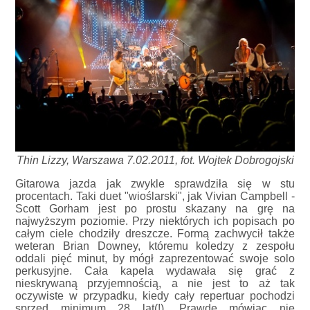
Thin Lizzy, Warszawa 7.02.2011, fot. Wojtek Dobrogojski
Gitarowa jazda jak zwykle sprawdziła się w stu
procentach. Taki duet "wioślarski", jak Vivian Campbell -
Scott Gorham jest po prostu skazany na grę na
najwyższym poziomie. Przy niektórych ich popisach po
całym ciele chodziły dreszcze. Formą zachwycił także
weteran Brian Downey, któremu koledzy z zespołu
oddali pięć minut, by mógł zaprezentować swoje solo
perkusyjne. Cała kapela wydawała się grać z
nieskrywaną przyjemnością, a nie jest to aż tak
oczywiste w przypadku, kiedy cały repertuar pochodzi
sprzed minimum 28 lat(!). Prawdę mówiąc nie