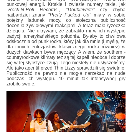
punkowej energii. Krótkie i zwięzłe numery takie, jak
"Rock-N-Roll Records", "Doublewide"
czy chyba
najbardziej znany
"Pretty Fucked Up"
miały w sobie
potężny ładunek mocy, co stołeczna publiczność
doceniła żywiołowymi reakcjami. A teraz mała łyżeczka
dziegciu. Nie ukrywam, że zabrakło mi w ich występie
tradycji amerykańskiego południa. Byłaby to chwilowa
odskocznia od punk rocka, który jak dla mnie (i myślę, że
dla innych entuzjastów klasycznego rocka również) w
dużych dawkach bywa męczący. A wiem, że southern -
countryrockowe klimaty też są tej kapeli nieobce i dobrze
się w tej stylistyce czują. Tego niestety nie usłyszeliśmy.
Ale jako aperitif przed Thin Lizzy sprawdzili się świetnie.
Publiczność na pewno nie mogła narzekać na nudę
podczas ich występu. 40 minut tak intensywnej gry
zrobiło swoje.