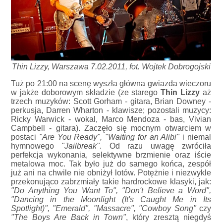
Thin Lizzy, Warszawa 7.02.2011, fot. Wojtek Dobrogojski
Tuż po 21:00 na scenę wyszła główna gwiazda wieczoru
w jakże doborowym składzie (ze starego
Thin Lizzy
aż
trzech muzyków: Scott Gorham - gitara, Brian Downey -
perkusja, Darren Wharton - klawisze; pozostali muzycy:
Ricky Warwick - wokal, Marco Mendoza - bas, Vivian
Campbell - gitara). Zaczęło się mocnym otwarciem w
postaci
"Are You Ready", "Waiting for an Alibi"
i niemal
hymnowego
"Jailbreak"
. Od razu uwagę zwróciła
perfekcja wykonania, selektywne brzmienie oraz iście
metalowa moc. Tak było już do samego końca, zespół
już ani na chwile nie obniżył lotów. Potężnie i niezwykle
przekonująco zabrzmiały takie hardrockowe klasyki, jak:
"Do Anything You Want To", "Don't Believe a Word",
"Dancing in the Moonlight (It's Caught Me in Its
Spotlight)", "Emerald", "Massacre", "Cowboy Song"
czy
"The Boys Are Back in Town"
, który zresztą niegdyś