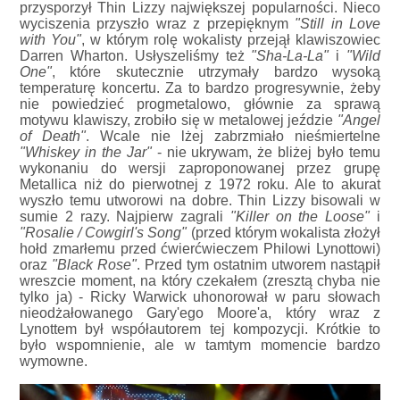
przysporzył Thin Lizzy największej popularności. Nieco
wyciszenia przyszło wraz z przepięknym
"Still in Love
with You"
, w którym rolę wokalisty przejął klawiszowiec
Darren Wharton. Usłyszeliśmy też
"Sha-La-La"
i
"Wild
One"
, które skutecznie utrzymały bardzo wysoką
temperaturę koncertu. Za to bardzo progresywnie, żeby
nie powiedzieć progmetalowo, głównie za sprawą
motywu klawiszy, zrobiło się w metalowej jeździe
"Angel
of Death"
. Wcale nie lżej zabrzmiało nieśmiertelne
"Whiskey in the Jar"
- nie ukrywam, że bliżej było temu
wykonaniu do wersji zaproponowanej przez grupę
Metallica niż do pierwotnej z 1972 roku. Ale to akurat
wyszło temu utworowi na dobre. Thin Lizzy bisowali w
sumie 2 razy. Najpierw zagrali
"Killer on the Loose"
i
"Rosalie / Cowgirl's Song"
(przed którym wokalista złożył
hołd zmarłemu przed ćwierćwieczem Philowi Lynottowi)
oraz
"Black Rose"
. Przed tym ostatnim utworem nastąpił
wreszcie moment, na który czekałem (zresztą chyba nie
tylko ja) - Ricky Warwick uhonorował w paru słowach
nieodżałowanego Gary'ego Moore'a, który wraz z
Lynottem był współautorem tej kompozycji. Krótkie to
było wspomnienie, ale w tamtym momencie bardzo
wymowne.