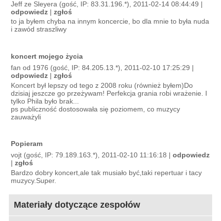
Jeff ze Sleyera (gość, IP: 83.31.196.*), 2011-02-14 08:44:49 |
odpowiedz
|
zgłoś
to ja byłem chyba na innym koncercie, bo dla mnie to była nuda
i zawód straszliwy
koncert mojego życia
fan od 1976 (gość, IP: 84.205.13.*), 2011-02-10 17:25:29 |
odpowiedz
|
zgłoś
Koncert był lepszy od tego z 2008 roku (również byłem)Do
dzisiaj jeszcze go przeżywam! Perfekcja grania robi wrażenie. I
tylko Phila było brak...
ps publiczność dostosowała się poziomem, co muzycy
zauważyli
Popieram
vojt (gość, IP: 79.189.163.*), 2011-02-10 11:16:18 |
odpowiedz
|
zgłoś
Bardzo dobry koncert,ale tak musiało być,taki repertuar i tacy
muzycy.Super.
Materiały dotyczące zespołów