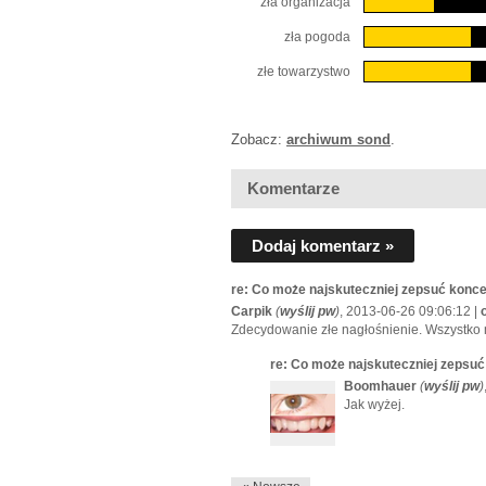
zła organizacja
zła pogoda
złe towarzystwo
Zobacz:
archiwum sond
.
Komentarze
Dodaj komentarz »
re: Co może najskuteczniej zepsuć konc
Carpik
(
wyślij pw
)
, 2013-06-26 09:06:12 |
Zdecydowanie złe nagłośnienie. Wszystko 
re: Co może najskuteczniej zepsu
Boomhauer
(
wyślij pw
)
Jak wyżej.