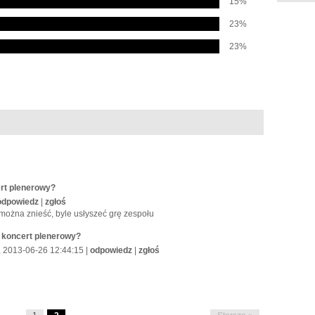
15%
23%
23%
ert plenerowy?
odpowiedz
|
zgłoś
można znieść, byle usłyszeć grę zespołu
ć koncert plenerowy?
, 2013-06-26 12:44:15 |
odpowiedz
|
zgłoś