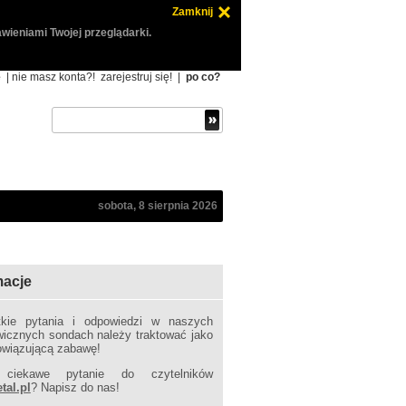
Zamknij
wieniami Twojej przeglądarki.
ę
| nie masz konta?!
zarejestruj się!
|
po co?
sobota, 8 sierpnia 2026
macje
kie pytania i odpowiedzi w naszych
wicznych sondach należy traktować jako
owiązującą zabawę!
ciekawe pytanie do czytelników
tal.pl
? Napisz do nas!