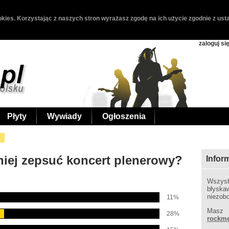
kies. Korzystając z naszych stron wyrażasz zgodę na ich użycie zgodnie z usta
zaloguj si
Płyty
Wywiady
Ogłoszenia
iej zepsuć koncert plenerowy?
Infor
Wszyst
błyska
niezob
11%
Masz 
28%
rockme