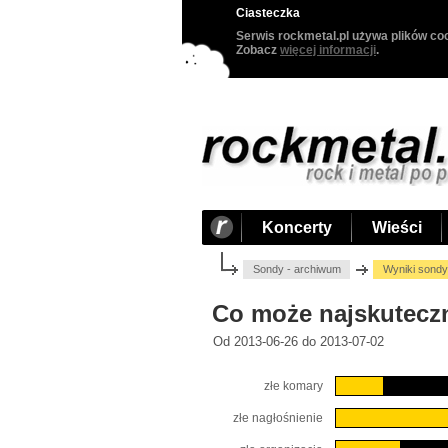
Ciasteczka
Serwis rockmetal.pl używa plików coo
Zobacz
więcej informacji
.
Koncerty
Wieści
Sondy - archiwum
Wyniki sondy
Co może najskuteczn
Od 2013-06-26 do 2013-07-02
złe komary
złe nagłośnienie