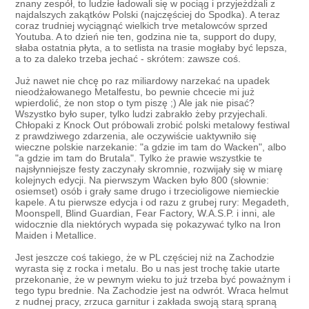
znany zespół, to ludzie ładowali się w pociąg i przyjeżdżali z
najdalszych zakątków Polski (najczęściej do Spodka). A teraz
coraz trudniej wyciągnąć wielkich trve metalowców sprzed
Youtuba. A to dzień nie ten, godzina nie ta, support do dupy,
słaba ostatnia płyta, a to setlista na trasie mogłaby być lepsza,
a to za daleko trzeba jechać - skrótem: zawsze coś.
Już nawet nie chcę po raz miliardowy narzekać na upadek
nieodżałowanego Metalfestu, bo pewnie chcecie mi już
wpierdolić, że non stop o tym piszę ;) Ale jak nie pisać?
Wszystko było super, tylko ludzi zabrakło żeby przyjechali.
Chłopaki z Knock Out próbowali zrobić polski metalowy festiwal
z prawdziwego zdarzenia, ale oczywiście uaktywniło się
wieczne polskie narzekanie: "a gdzie im tam do Wacken", albo
"a gdzie im tam do Brutala". Tylko że prawie wszystkie te
najsłynniejsze festy zaczynały skromnie, rozwijały się w miarę
kolejnych edycji. Na pierwszym Wacken było 800 (słownie:
osiemset) osób i grały same drugo i trzecioligowe niemieckie
kapele. A tu pierwsze edycja i od razu z grubej rury: Megadeth,
Moonspell, Blind Guardian, Fear Factory, W.A.S.P. i inni, ale
widocznie dla niektórych wypada się pokazywać tylko na Iron
Maiden i Metallice.
Jest jeszcze coś takiego, że w PL częściej niż na Zachodzie
wyrasta się z rocka i metalu. Bo u nas jest trochę takie utarte
przekonanie, że w pewnym wieku to już trzeba być poważnym i
tego typu brednie. Na Zachodzie jest na odwrót. Wraca helmut
z nudnej pracy, zrzuca garnitur i zakłada swoją starą spraną