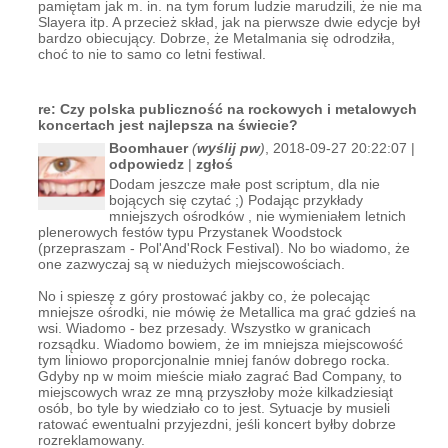
pamiętam jak m. in. na tym forum ludzie marudzili, że nie ma
Slayera itp. A przecież skład, jak na pierwsze dwie edycje był
bardzo obiecujący. Dobrze, że Metalmania się odrodziła,
choć to nie to samo co letni festiwal.
re: Czy polska publiczność na rockowych i metalowych
koncertach jest najlepsza na świecie?
Boomhauer
(
wyślij pw
)
, 2018-09-27 20:22:07 |
odpowiedz
|
zgłoś
Dodam jeszcze małe post scriptum, dla nie
bojących się czytać ;) Podając przykłady
mniejszych ośrodków , nie wymieniałem letnich
plenerowych festów typu Przystanek Woodstock
(przepraszam - Pol'And'Rock Festival). No bo wiadomo, że
one zazwyczaj są w niedużych miejscowościach.
No i spieszę z góry prostować jakby co, że polecając
mniejsze ośrodki, nie mówię że Metallica ma grać gdzieś na
wsi. Wiadomo - bez przesady. Wszystko w granicach
rozsądku. Wiadomo bowiem, że im mniejsza miejscowość
tym liniowo proporcjonalnie mniej fanów dobrego rocka.
Gdyby np w moim mieście miało zagrać Bad Company, to
miejscowych wraz ze mną przyszłoby może kilkadziesiąt
osób, bo tyle by wiedziało co to jest. Sytuacje by musieli
ratować ewentualni przyjezdni, jeśli koncert byłby dobrze
rozreklamowany.