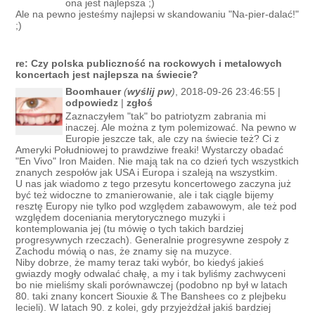
ona jest najlepsza ;)
Ale na pewno jesteśmy najlepsi w skandowaniu "Na-pier-dalać!"
;)
re: Czy polska publiczność na rockowych i metalowych
koncertach jest najlepsza na świecie?
Boomhauer
(
wyślij pw
)
, 2018-09-26 23:46:55 |
odpowiedz
|
zgłoś
Zaznaczyłem "tak" bo patriotyzm zabrania mi
inaczej. Ale można z tym polemizować. Na pewno w
Europie jeszcze tak, ale czy na świecie też? Ci z
Ameryki Południowej to prawdziwe freaki! Wystarczy obadać
"En Vivo" Iron Maiden. Nie mają tak na co dzień tych wszystkich
znanych zespołów jak USA i Europa i szaleją na wszystkim.
U nas jak wiadomo z tego przesytu koncertowego zaczyna już
być też widoczne to zmanierowanie, ale i tak ciągle bijemy
resztę Europy nie tylko pod względem zabawowym, ale też pod
względem doceniania merytorycznego muzyki i
kontemplowania jej (tu mówię o tych takich bardziej
progresywnych rzeczach). Generalnie progresywne zespoły z
Zachodu mówią o nas, że znamy się na muzyce.
Niby dobrze, że mamy teraz taki wybór, bo kiedyś jakieś
gwiazdy mogły odwalać chałę, a my i tak byliśmy zachwyceni
bo nie mieliśmy skali porównawczej (podobno np był w latach
80. taki znany koncert Siouxie & The Banshees co z plejbeku
lecieli). W latach 90. z kolei, gdy przyjeżdżał jakiś bardziej