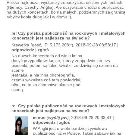
Polska najlepsza, wystarczy zobaczyć na ościennych festach
(Niemcy, Czechy, Anglia). Ale oczywiście chodzi o publiczność
na dużych koncertach, bo na małych, podziemnych za granicą
tubylcy kopią dupę jak i w domu :).
re: Czy polska publiczność na rockowych i metalowych
koncertach jest najlepsza na świecie?
Krewetka (gość, IP: 5.173.208.*), 2018-09-28 08:58:17 |
odpowiedz
|
zgłoś
Na dużych koncertach od wielu lat są
dosyć przypadkowi ludzie, którzy znają dwie lub trzy
piosenki, potem są takie kwiatki, że dziwią się czemu na
scenie
jest taka, a nie inna choreografia,
czemu wokalista coś tam powiedział,
albo, co to za chamstwo skacze pod
sceną.
re: Czy polska publiczność na rockowych i metalowych
koncertach jest najlepsza na świecie?
minus
(
wyślij pw
)
, 2018-09-28 20:33:41 |
odpowiedz
|
zgłoś
W Anglii jest o wiele bardziej żywiołowa
publiczność niż w Polsce. Takiej zabawy jak na