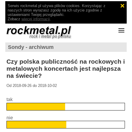
Serwis rockmetal.pl używa plików cookies. Korzystając z
naszych stron wyrażasz zgodę na ich użycie zgodnie z
ustawieniami Twojej przeglądarki.
Zobacz
więcej informacji
.
Sondy - archiwum
Czy polska publiczność na rockowych i
metalowych koncertach jest najlepsza
na świecie?
Od 2018-09-26 do 2018-10-02
tak
nie