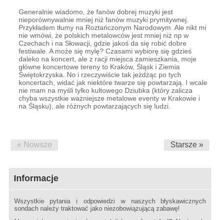
Generalnie wiadomo, że fanów dobrej muzyki jest
nieporównywalnie mniej niż fanów muzyki prymitywnej.
Przykładem tłumy na Roztańczonym Narodowym. Ale nikt mi
nie wmówi, że polskich metalowców jest mniej niż np w
Czechach i na Słowacji, gdzie jakoś da się robić dobre
festiwale. A może się mylę? Czasami wybiorę się gdzieś
daleko na koncert, ale z racji miejsca zamieszkania, moje
główne koncertowe tereny to Kraków, Śląsk i Ziemia
Świętokrzyska. No i rzeczywiście tak jeżdżąc po tych
koncertach, widać jak niektóre twarze się powtarzają. I wcale
nie mam na myśli tylko kultowego Dziubka (który zalicza
chyba wszystkie ważniejsze metalowe eventy w Krakowie i
na Śląsku), ale różnych powtarzających się ludzi.
« Nowsze
Starsze »
Informacje
Wszystkie pytania i odpowiedzi w naszych błyskawicznych
sondach należy traktować jako niezobowiązującą zabawę!