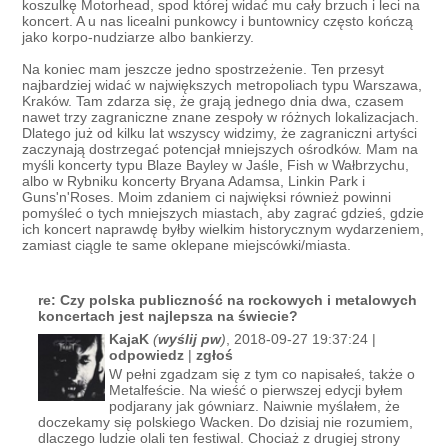
koszulkę Motorhead, spod której widać mu cały brzuch i leci na
koncert. A u nas licealni punkowcy i buntownicy często kończą
jako korpo-nudziarze albo bankierzy.
Na koniec mam jeszcze jedno spostrzeżenie. Ten przesyt
najbardziej widać w największych metropoliach typu Warszawa,
Kraków. Tam zdarza się, że grają jednego dnia dwa, czasem
nawet trzy zagraniczne znane zespoły w różnych lokalizacjach.
Dlatego już od kilku lat wszyscy widzimy, że zagraniczni artyści
zaczynają dostrzegać potencjał mniejszych ośrodków. Mam na
myśli koncerty typu Blaze Bayley w Jaśle, Fish w Wałbrzychu,
albo w Rybniku koncerty Bryana Adamsa, Linkin Park i
Guns'n'Roses. Moim zdaniem ci najwięksi również powinni
pomyśleć o tych mniejszych miastach, aby zagrać gdzieś, gdzie
ich koncert naprawdę byłby wielkim historycznym wydarzeniem,
zamiast ciągle te same oklepane miejscówki/miasta.
re: Czy polska publiczność na rockowych i metalowych
koncertach jest najlepsza na świecie?
KajaK
(
wyślij pw
)
, 2018-09-27 19:37:24 |
odpowiedz
|
zgłoś
W pełni zgadzam się z tym co napisałeś, także o
Metalfeście. Na wieść o pierwszej edycji byłem
podjarany jak gówniarz. Naiwnie myślałem, że
doczekamy się polskiego Wacken. Do dzisiaj nie rozumiem,
dlaczego ludzie olali ten festiwal. Chociaż z drugiej strony