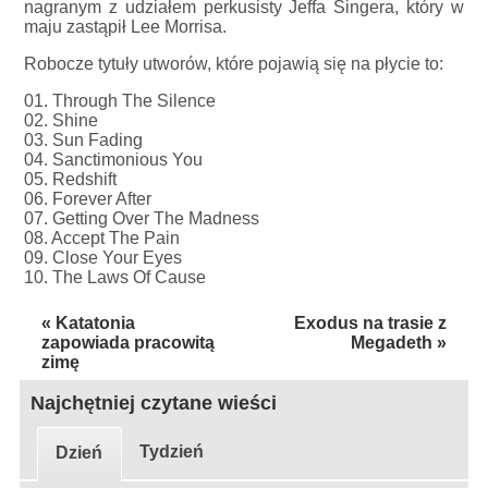
nagranym z udziałem perkusisty Jeffa Singera, który w
maju zastąpił Lee Morrisa.
Robocze tytuły utworów, które pojawią się na płycie to:
01. Through The Silence
02. Shine
03. Sun Fading
04. Sanctimonious You
05. Redshift
06. Forever After
07. Getting Over The Madness
08. Accept The Pain
09. Close Your Eyes
10. The Laws Of Cause
« Katatonia
Exodus na trasie z
zapowiada pracowitą
Megadeth »
zimę
Najchętniej czytane wieści
Tydzień
Dzień