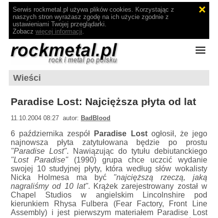
Serwis rockmetal.pl używa plików cookies. Korzystając z
naszych stron wyrażasz zgodę na ich użycie zgodnie z
ustawieniami Twojej przeglądarki.
Zobacz
więcej informacji
.
Wieści
Paradise Lost: Najcięższa płyta od lat
11.10.2004 08:27 autor:
BadBlood
6 października zespół
Paradise Lost
ogłosił, że jego
najnowsza płyta zatytułowana będzie po prostu
"Paradise Lost"
. Nawiązując do tytułu debiutanckiego
"Lost Paradise"
(1990) grupa chce uczcić wydanie
swojej 10 studyjnej płyty, która według słów wokalisty
Nicka Holmesa ma być
"najcięższą rzeczą, jaką
nagraliśmy od 10 lat"
. Krążek zarejestrowany został w
Chapel Studios w angielskim Lincolnshire pod
kierunkiem Rhysa Fulbera (Fear Factory, Front Line
Assembly) i jest pierwszym materiałem Paradise Lost