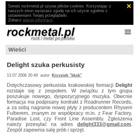
Serwis rockmetal.pl używa plików cookies. Korzystając z
naszych stron wyrażasz zgodę na ich użycie zgodnie z
ustawieniami Twojej przeglądarki.
Zobacz
więcej informacji
.
Wieści
Delight szuka perkusisty
13.07.2006 20:40 autor:
Krzysiek "kksk"
Dotychczasowy perkusista krakowskiej formacji
Delight
rozstaje się z zespołem. W związku z tym grupa
poszukuje nowego, dyspozycyjnego muzyka. Obecnie
formacja ma podpisany kontrakt z Roadrunner Records,
a za sobą nagranie nowej płyty z producentem Rhysem
Fulberem, znanym ze współpracy m.in. z Fear Factory,
Paradise Lost, czy Front Line Assembly. Zgłoszenia
należy przesyłać na adres
delight333@gmail.com
.
Zespół zapewnia salę prób i sprzęt.