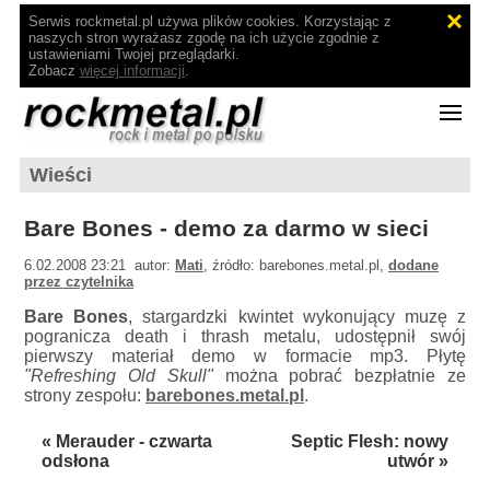
Serwis rockmetal.pl używa plików cookies. Korzystając z
naszych stron wyrażasz zgodę na ich użycie zgodnie z
ustawieniami Twojej przeglądarki.
Zobacz
więcej informacji
.
Wieści
Bare Bones - demo za darmo w sieci
6.02.2008 23:21 autor:
Mati
, źródło: barebones.metal.pl,
dodane
przez czytelnika
Bare Bones
, stargardzki kwintet wykonujący muzę z
pogranicza death i thrash metalu, udostępnił swój
pierwszy materiał demo w formacie mp3. Płytę
"Refreshing Old Skull"
można pobrać bezpłatnie ze
strony zespołu:
barebones.metal.pl
.
« Merauder - czwarta
Septic Flesh: nowy
odsłona
utwór »