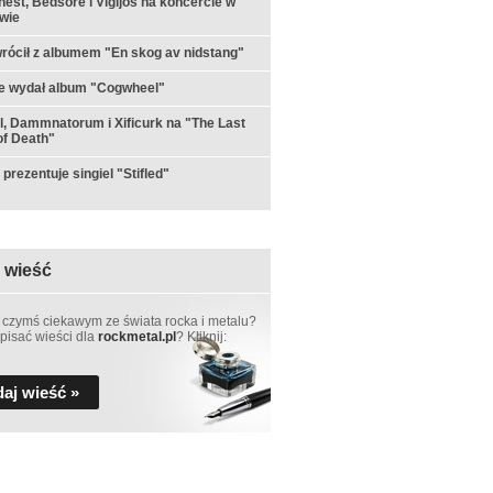
est, Bedsore i Vigljós na koncercie w
wie
rócił z albumem "En skog av nidstang"
e wydał album "Cogwheel"
ul, Dammnatorum i Xificurk na "The Last
f Death"
prezentuje singiel "Stifled"
 wieść
 czymś ciekawym ze świata rocka i metalu?
pisać wieści dla
rockmetal.pl
? Kliknij:
aj wieść »