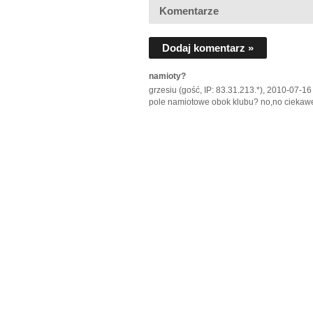
Komentarze
Dodaj komentarz »
namioty?
grzesiu (gość, IP: 83.31.213.*), 2010-07-16
pole namiotowe obok klubu? no,no ciekaw