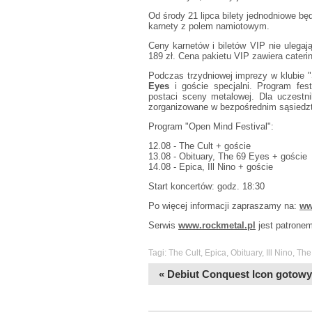
Od środy 21 lipca bilety jednodniowe będ
karnety z polem namiotowym.
Ceny karnetów i biletów VIP nie ulegają
189 zł. Cena pakietu VIP zawiera cateri
Podczas trzydniowej imprezy w klubie 
Eyes
i goście specjalni. Program fes
postaci sceny metalowej. Dla uczestn
zorganizowane w bezpośrednim sąsiedzt
Program "Open Mind Festival":
12.08 - The Cult + goście
13.08 - Obituary, The 69 Eyes + goście
14.08 - Epica, Ill Nino + goście
Start koncertów: godz. 18:30
Po więcej informacji zapraszamy na:
ww
Serwis
www.rockmetal.pl
jest patronem
Tagi:
The Cult
,
Epica
,
Obituary
,
Ill Nino
,
The
« Debiut Conquest Icon gotowy