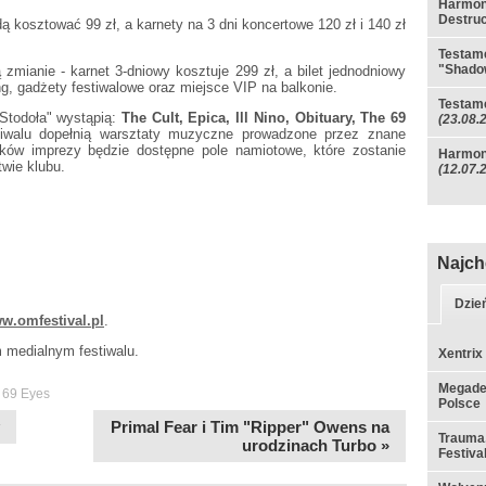
Harmono
Destruc
ą kosztować 99 zł, a karnety na 3 dni koncertowe 120 zł i 140 zł
Testame
"Shado
 zmianie - karnet 3-dniowy kosztuje 299 zł, a bilet jednodniowy
ng, gadżety festiwalowe oraz miejsce VIP na balkonie.
Testam
"Stodoła" wystąpią:
The Cult, Epica, Ill Nino, Obituary, The 69
(23.08.
tiwalu dopełnią warsztaty muzyczne prowadzone przez znane
ików imprezy będzie dostępne pole namiotowe, które zostanie
Harmono
wie klubu.
(12.07.
Najch
Dzie
w.omfestival.pl
.
 medialnym festiwalu.
Xentrix
Megadet
 69 Eyes
Polsce
Primal Fear i Tim "Ripper" Owens na
Trauma,
urodzinach Turbo »
Festiva