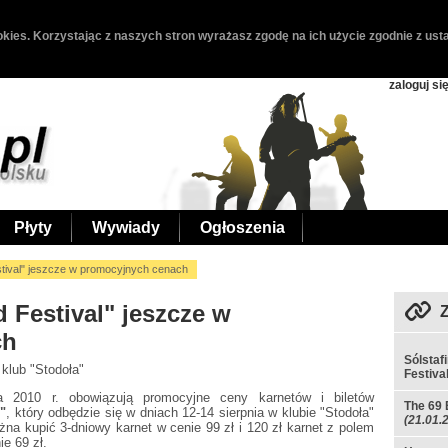
kies. Korzystając z naszych stron wyrażasz zgodę na ich użycie zgodnie z usta
zaloguj si
Płyty
Wywiady
Ogłoszenia
stival" jeszcze w promocyjnych cenach
 Festival" jeszcze w
ch
Sólstaf
: klub "Stodoła"
Festiva
a 2010 r. obowiązują promocyjne ceny karnetów i biletów
The 69 
"
, który odbędzie się w dniach 12-14 sierpnia w klubie "Stodoła"
(21.01.
a kupić 3-dniowy karnet w cenie 99 zł i 120 zł karnet z polem
e 69 zł.