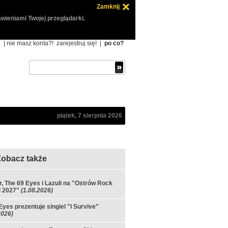
Zamknij
wieniami Twojej przeglądarki.
ę
| nie masz konta?!
zarejestruj się!
|
po co?
piątek, 7 sierpnia 2026
Zobacz także
ir, The 69 Eyes i Lazuli na "Ostrów Rock
l 2027"
(1.08.2026)
Eyes prezentuje singiel "I Survive"
2026)