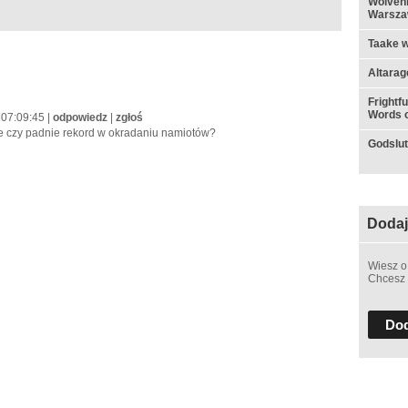
Wolvenn
Warsza
Taake w
Altarag
Frightf
Words o
 07:09:45 |
odpowiedz
|
zgłoś
e czy padnie rekord w okradaniu namiotów?
Godslut 
Dodaj
Wiesz o
Chcesz 
Dod