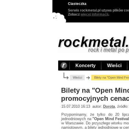
Ciasteczka
Serwis rockmetal.pl używa plików coo
Zobacz
więcej informacji
.
Koncerty
Wieści
Wieści
Bilety na "Open Mind Fe
Bilety na "Open Mind
promocyjnych cena
15.07.2010 16:13 autor:
Dorota
, źródło
Przypominamy, że tylko do 20 lipc
jednodniowych na
"Open Mind Festival
w Warszawie. Do przyszłego wtorku możn
namiotowym, a bilety jednodniowe w ceni