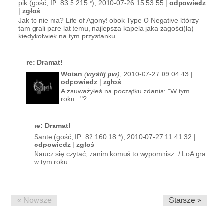
pik (gość, IP: 83.5.215.*), 2010-07-26 15:53:55 |
odpowiedz
|
zgłoś
Jak to nie ma? Life of Agony! obok Type O Negative którzy
tam grali pare lat temu, najlepsza kapela jaka zagości(ła)
kiedykolwiek na tym przystanku.
re: Dramat!
Wotan
(
wyślij pw
)
, 2010-07-27 09:04:43 |
odpowiedz
|
zgłoś
A zauważyłeś na początku zdania: "W tym
roku..."?
re: Dramat!
Sante (gość, IP: 82.160.18.*), 2010-07-27 11:41:32 |
odpowiedz
|
zgłoś
Naucz się czytać, zanim komuś to wypomnisz :/ LoA gra
w tym roku.
« Nowsze
Starsze »