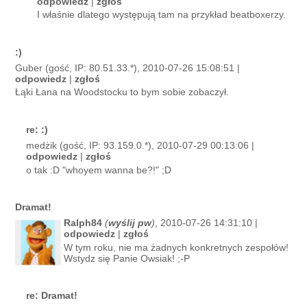
odpowiedz
|
zgłoś
I właśnie dlatego występują tam na przykład beatboxerzy.
:)
Guber (gość, IP: 80.51.33.*), 2010-07-26 15:08:51 |
odpowiedz
|
zgłoś
Łąki Łana na Woodstocku to bym sobie zobaczył.
re: :)
medżik (gość, IP: 93.159.0.*), 2010-07-29 00:13:06 |
odpowiedz
|
zgłoś
o tak :D "whoyem wanna be?!" ;D
Dramat!
Ralph84
(
wyślij pw
)
, 2010-07-26 14:31:10 |
odpowiedz
|
zgłoś
W tym roku, nie ma żadnych konkretnych zespołów!
Wstydz się Panie Owsiak! ;-P
re: Dramat!