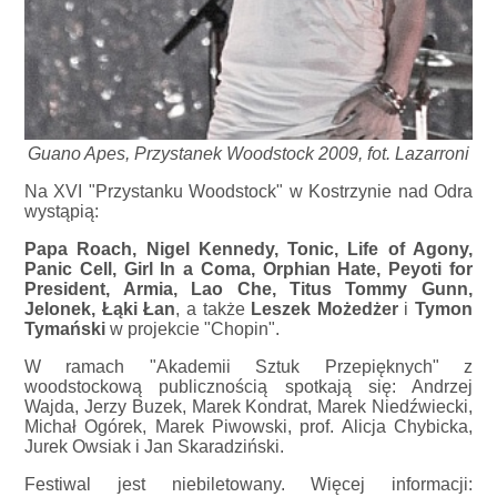
Guano Apes, Przystanek Woodstock 2009, fot. Lazarroni
Na XVI "Przystanku Woodstock" w Kostrzynie nad Odra
wystąpią:
Papa Roach, Nigel Kennedy, Tonic, Life of Agony,
Panic Cell, Girl In a Coma, Orphian Hate, Peyoti for
President, Armia, Lao Che, Titus Tommy Gunn,
Jelonek, Łąki Łan
, a także
Leszek Możedżer
i
Tymon
Tymański
w projekcie "Chopin".
W ramach "Akademii Sztuk Przepięknych" z
woodstockową publicznością spotkają się: Andrzej
Wajda, Jerzy Buzek, Marek Kondrat, Marek Niedźwiecki,
Michał Ogórek, Marek Piwowski, prof. Alicja Chybicka,
Jurek Owsiak i Jan Skaradziński.
Festiwal jest niebiletowany. Więcej informacji: