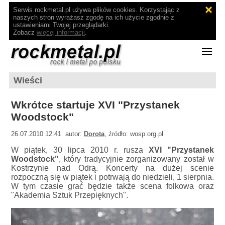
Serwis rockmetal.pl używa plików cookies. Korzystając z
naszych stron wyrażasz zgodę na ich użycie zgodnie z
ustawieniami Twojej przeglądarki.
Zobacz
więcej informacji
.
Wieści
Wkrótce startuje XVI "Przystanek
Woodstock"
26.07.2010 12:41 autor:
Dorota
, źródło: wosp.org.pl
W piątek, 30 lipca 2010 r. rusza
XVI "Przystanek
Woodstock"
, który tradycyjnie zorganizowany został w
Kostrzynie nad Odrą. Koncerty na dużej scenie
rozpoczną się w piątek i potrwają do niedzieli, 1 sierpnia.
W tym czasie grać będzie także scena folkowa oraz
"Akademia Sztuk Przepięknych".