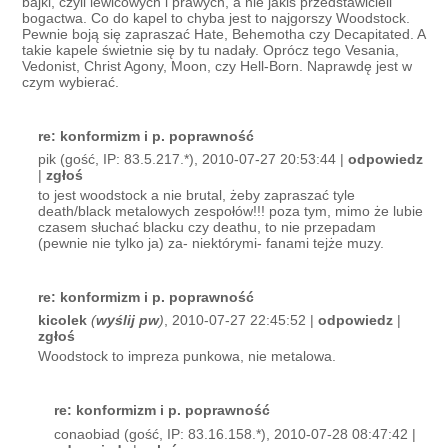
bajki, czyli lewicowych i prawych, a nie jakiś przedstawicieli
bogactwa. Co do kapel to chyba jest to najgorszy Woodstock.
Pewnie boją się zapraszać Hate, Behemotha czy Decapitated. A
takie kapele świetnie się by tu nadały. Oprócz tego Vesania,
Vedonist, Christ Agony, Moon, czy Hell-Born. Naprawdę jest w
czym wybierać.
re: konformizm i p. poprawność
pik (gość, IP: 83.5.217.*), 2010-07-27 20:53:44 |
odpowiedz
|
zgłoś
to jest woodstock a nie brutal, żeby zapraszać tyle
death/black metalowych zespołów!!! poza tym, mimo że lubie
czasem słuchać blacku czy deathu, to nie przepadam
(pewnie nie tylko ja) za- niektórymi- fanami tejże muzy.
re: konformizm i p. poprawność
kicolek
(
wyślij pw
)
, 2010-07-27 22:45:52 |
odpowiedz
|
zgłoś
Woodstock to impreza punkowa, nie metalowa.
re: konformizm i p. poprawność
conaobiad (gość, IP: 83.16.158.*), 2010-07-28 08:47:42 |