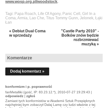
www.wosp.org.pl/woodstock
.
Tagi:
Papa Roach
,
Life Of Agony
,
Panic Cell
,
Girl In a
Coma
,
Armia
,
Lao Che
,
Titus Tommy Gunn
,
Jelonek
,
Łąki
Łan
« Debiut Dual Coma
"Castle Party 2010" -
w sprzedaży
Bolków znów będzie
rozbrzmiewać
muzyką »
Komentarze
Dodaj komentarz »
konformizm i p. poprawność
fanMetalliki (gość, IP: 83.23.12.*), 2010-07-27 19:29:43 |
odpowiedz
|
zgłoś
Zamiast tych konformistów w Akademii Sztuk Przepięknych
najchętniej bym zobaczył Dalaj Lamę czy ludzi właśnie z tej