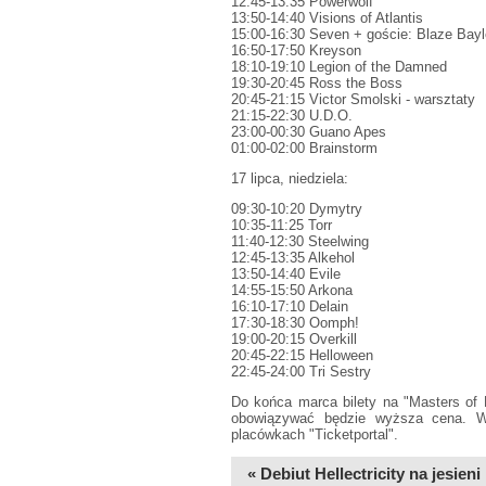
12:45-13:35 Powerwolf
13:50-14:40 Visions of Atlantis
15:00-16:30 Seven + goście: Blaze Bayl
16:50-17:50 Kreyson
18:10-19:10 Legion of the Damned
19:30-20:45 Ross the Boss
20:45-21:15 Victor Smolski - warsztaty
21:15-22:30 U.D.O.
23:00-00:30 Guano Apes
01:00-02:00 Brainstorm
17 lipca, niedziela:
09:30-10:20 Dymytry
10:35-11:25 Torr
11:40-12:30 Steelwing
12:45-13:35 Alkehol
13:50-14:40 Evile
14:55-15:50 Arkona
16:10-17:10 Delain
17:30-18:30 Oomph!
19:00-20:15 Overkill
20:45-22:15 Helloween
22:45-24:00 Tri Sestry
Do końca marca bilety na "Masters of 
obowiązywać będzie wyższa cena. Wej
placówkach "Ticketportal".
« Debiut Hellectricity na jesieni