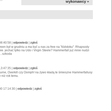
wykonawcy »
08:40:58 |
odpowiedz
|
zgłoś
ween był w grudniu a ma być u nas za free na "łódstoku". Rhapsody
e. jechać tylko na Udo i Virgin Steele? Hammerfall już mnie nudzi
...szkoda
13:47:35 |
odpowiedz
|
zgłoś
rbourne, Overkill czy Oomph! na żywo kładą te śmieszne Hammerfallusy
y niż rok temu.
30 17:14:30 |
odpowiedz
|
zgłoś