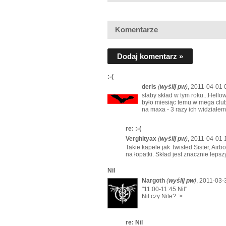
Komentarze
Dodaj komentarz »
:-(
deris
(
wyślij pw
)
, 2011-04-01 
słaby skład w tym roku...Hello
było miesiąc temu w mega clubi
na maxa - 3 razy ich widziałem
re: :-(
Verghityax
(
wyślij pw
)
, 2011-04-01 
Takie kapele jak Twisted Sister, Ai
na łopatki. Skład jest znacznie lepsz
Nil
Nargoth
(
wyślij pw
)
, 2011-03-
"11:00-11:45 Nil"
Nil czy Nile? :>
re: Nil