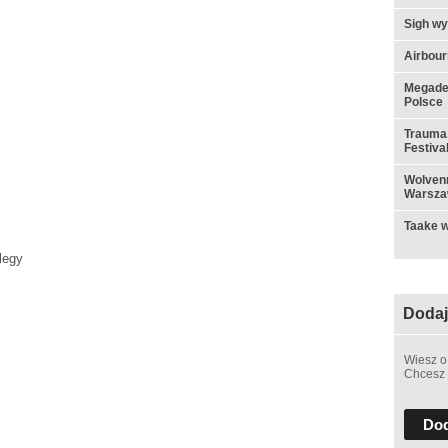
Sigh w
Airbou
Megadet
Polsce
Trauma,
Festiva
Wolvenn
Warsza
Taake w
legy
Dodaj
Wiesz o
Chcesz 
Dod