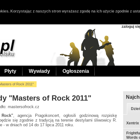
kies. Korzystając z naszych stron wyrażasz zgodę na ich użycie zgodnie z usta
zaloguj si
Płyty
Wywiady
Ogłoszenia
Masters of Rock 2011"
dy "Masters of Rock 2011"
Najch
ódło: mastersofrock.cz
Dzie
 Rock"
, agencja Pragokoncert, ogłosili godzinową rozpiskę
ędzie się zgodnie z tradycją na terenie destylarni śliwowicy R.
Xentrix
e - w dniach od 14 do 17 lipca 2011 roku.
Frightf
Words o