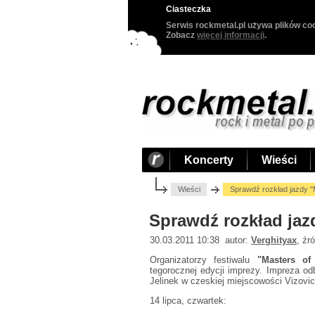
Ciasteczka
Serwis rockmetal.pl używa plików coo
Zobacz
więcej informacji
.
Koncerty
Wieści
Wieści
Sprawdź rozkład jazdy "
Sprawdź rozkład jaz
30.03.2011 10:38 autor:
Verghityax
, źr
Organizatorzy festiwalu
"Masters of
tegorocznej edycji imprezy. Impreza odb
Jelinek w czeskiej miejscowości Vizovic
14 lipca, czwartek: