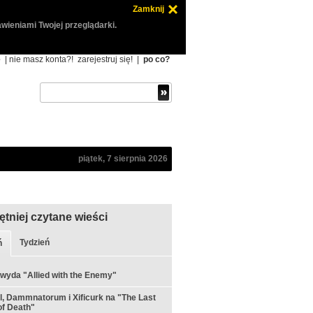
Zamknij
wieniami Twojej przeglądarki.
ę
| nie masz konta?!
zarejestruj się!
|
po co?
piątek, 7 sierpnia 2026
ętniej czytane wieści
Tydzień
ń
 wyda "Allied with the Enemy"
ul, Dammnatorum i Xificurk na "The Last
f Death"