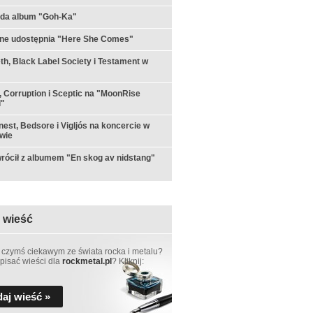
yda album "Goh-Ka"
rne udostępnia "Here She Comes"
h, Black Label Society i Testament w
 Corruption i Sceptic na "MoonRise
l"
est, Bedsore i Vigljós na koncercie w
wie
rócił z albumem "En skog av nidstang"
 wieść
 czymś ciekawym ze świata rocka i metalu?
pisać wieści dla
rockmetal.pl
? Kliknij:
aj wieść »