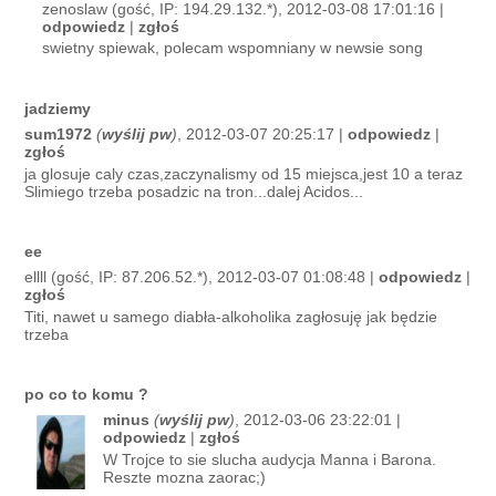
zenoslaw (gość, IP: 194.29.132.*), 2012-03-08 17:01:16 |
odpowiedz
|
zgłoś
swietny spiewak, polecam wspomniany w newsie song
jadziemy
sum1972
(
wyślij pw
)
, 2012-03-07 20:25:17 |
odpowiedz
|
zgłoś
ja glosuje caly czas,zaczynalismy od 15 miejsca,jest 10 a teraz
Slimiego trzeba posadzic na tron...dalej Acidos...
ee
ellll (gość, IP: 87.206.52.*), 2012-03-07 01:08:48 |
odpowiedz
|
zgłoś
Titi, nawet u samego diabła-alkoholika zagłosuję jak będzie
trzeba
po co to komu ?
minus
(
wyślij pw
)
, 2012-03-06 23:22:01 |
odpowiedz
|
zgłoś
W Trojce to sie slucha audycja Manna i Barona.
Reszte mozna zaorac;)