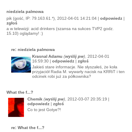
niedziela palmowa
pik (gość, IP: 79.163.61.*), 2012-04-01 14:21:04 |
odpowiedz
|
zgłoś
a w telewizji: acid drinkers (szansa na sukces TVP2 godz.
15.10) oglądamy! :)
re: niedziela palmowa
Krasnal Adamu
(
wyślij pw
)
, 2012-04-01
16:59:30 |
odpowiedz
|
zgłoś
Jakieś stare informacje. Nie słyszałeś, że koła
przyjaciół Radia M. wywarły nacisk na KRRiT i ten
odcinek robi już za półkownika?
What the f...?
Chemik
(
wyślij pw
)
, 2012-03-07 20:35:19 |
odpowiedz
|
zgłoś
Co to jest Gotye?!
re: What the f...?