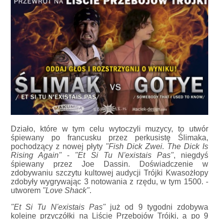
Działo, które w tym celu wytoczyli muzycy, to utwór
śpiewany po francusku przez perkusistę Ślimaka,
pochodzący z nowej płyty
"Fish Dick Zwei. The Dick Is
Rising Again"
-
"Et Si Tu N'existais Pas"
, niegdyś
śpiewany przez Joe Dassin. Doświadczenie w
zdobywaniu szczytu kultowej audycji Trójki Kwasożłopy
zdobyły wygrywając 3 notowania z rzędu, w tym 1500. -
utworem
"Love Shack"
.
"Et Si Tu N'existais Pas"
już od 9 tygodni zdobywa
kolejne przyczółki na Liście Przebojów Trójki, a po 9