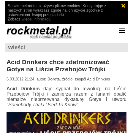
Serwis rockmetal.pl używa plików cookies. Korzystając z
naszych stron wyrażasz zgodę na ich użycie zgodnie z
ustawieniami Twojej przeglądarki.
Zobacz
więcej informacji
.
Wieści
Acid Drinkers chce zdetronizować
Gotye na Liście Przebojów Trójki
6.03.2012 21:24 autor:
Dorota
, źródło: zespół Acid Drinkers
Acid Drinkers
daje sygnał do rewolucji na Liście
Przebojów Trójki i zamierza razem z fanami obalić
niemalże nieprzerwaną dyktaturę Gotye i utworu
"Somebody That I Used To Know"
.