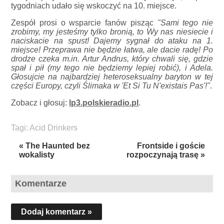
tygodniach udało się wskoczyć na 10. miejsce.
Zespół prosi o wsparcie fanów pisząc
"Sami tego nie
zrobimy, my jesteśmy tylko bronią, to Wy nas niesiecie i
naciskacie na spust! Dajemy sygnał do ataku na 1.
miejsce! Przeprawa nie będzie łatwa, ale dacie radę! Po
drodze czeka m.in. Artur Andrus, który chwali się, gdzie
spał i pił (my tego nie będziemy lepiej robić), i Adela.
Głosujcie na najbardziej heteroseksualny baryton w tej
części Europy, czyli Ślimaka w 'Et Si Tu N'existais Pas'!"
.
Zobacz i głosuj:
lp3.polskieradio.pl
.
Tagi:
Acid Drinkers
« The Haunted bez
Frontside i goście
wokalisty
rozpoczynają trasę »
Komentarze
Dodaj komentarz »