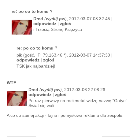
re: po co to komu ?
Dred
(
wyślij pw
)
, 2012-03-07 08:32:45 |
odpowiedz
|
zgłoś
i Trzecią Stronę Księżyca
re: po co to komu ?
pik (gość, IP: 79.163.46.*), 2012-03-07 14:37:39 |
odpowiedz
|
zgłoś
TSK jak najbardziej!
WTF
Dred
(
wyślij pw
)
, 2012-03-06 22:08:26 |
odpowiedz
|
zgłoś
Po raz pierwszy na rockmetal widzę nazwę "Gotye".
Świat się wali...
A co do samej akcji - fajna i pomysłowa reklama dla zespołu.