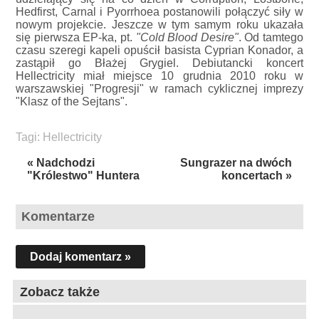
Hedfirst, Carnal i Pyorrhoea postanowili połączyć siły w
nowym projekcie. Jeszcze w tym samym roku ukazała
się pierwsza EP-ka, pt.
"Cold Blood Desire"
. Od tamtego
czasu szeregi kapeli opuścił basista Cyprian Konador, a
zastąpił go Błażej Grygiel. Debiutancki koncert
Hellectricity miał miejsce 10 grudnia 2010 roku w
warszawskiej "Progresji" w ramach cyklicznej imprezy
"Klasz of the Sejtans".
Tagi:
Hellectricity
« Nadchodzi
Sungrazer na dwóch
"Królestwo" Huntera
koncertach »
Komentarze
Dodaj komentarz »
Zobacz także