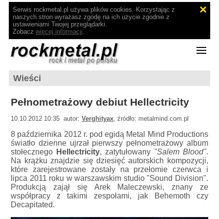
Serwis rockmetal.pl używa plików cookies. Korzystając z
naszych stron wyrażasz zgodę na ich użycie zgodnie z
ustawieniami Twojej przeglądarki.
Zobacz
więcej informacji
.
Wieści
Pełnometrażowy debiut Hellectricity
10.10.2012 10:35 autor:
Verghityax
, źródło: metalmind.com.pl
8 października 2012 r. pod egidą Metal Mind Productions
światło dzienne ujrzał pierwszy pełnometrażowy album
stołecznego
Hellectricity
, zatytułowany
"Salem Blood"
.
Na krążku znajdzie się dziesięć autorskich kompozycji,
które zarejestrowane zostały na przełomie czerwca i
lipca 2011 roku w warszawskim studio "Sound Division".
Produkcją zajął się Arek Maleczewski, znany ze
współpracy z takimi zespołami, jak Behemoth czy
Decapitated.