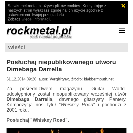
Serwis rockmetal.pl używa plików cookies. Korzystając z
naszych stron wyrażasz zgodę na ich użycie zgodnie z
ustawieniami Twojej przeglądarki.
Zobacz
więcej informacji
.
Wieści
Posłuchaj niepublikowanego utworu
Dimebaga Darrella
31.12.2014 09:20 autor:
Verghityax
, źródło: blabbermouth.net
Za pośrednictwem magazynu "Guitar World"
udostępniony został nieopublikowany wcześniej utwór
Dimebaga Darrella
, dawnego gitarzysty Pantery.
Kompozycja nosi tytuł
"Whiskey Road
" i pochodzi z
2001 roku.
Posłuchaj "Whiskey Road"
.