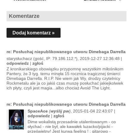
Komentarze
Dodaj komentarz »
re: Posłuchaj niepublikowanego utworu Dimebaga Darrella
starysłuchacz (gość, IP: 79.186.112.*), 2019-12-27 12:36:48 |
odpowiedz
|
zgłoś
Z kronikarskiego obowiązku przypomnę wszystkim miłośnikom
Pantery, że 3 tyg. temu minęła 15 rocznica tragicznej śmierci
Dimebaga Darrella. R.I.P. Nie wiem jak Wy, drodzy czytelnicy
Rockmetalu ale ja co jakiś czas muszę posłuchać jakiejkolwiek
ich płyty, czyli jest magia...albo chociaż Avoid The Light.
re: Posłuchaj niepublikowanego utworu Dimebaga Darrella
SpaceAce
(
wyślij pw
)
, 2015-01-04 22:43:07 |
odpowiedz
|
zgłoś
Dime wokalistą przesadnie utalentowanym - co
słychać - nie był, ale kawałek luzacko/pijacki -
prześwietny! Jest kurwa feeling ! ; gitarowo -