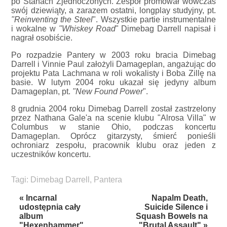
po Stanach Zjednoczonych. Zespół promował wówczas
swój dziewiąty, a zarazem ostatni, longplay studyjny, pt.
"Reinventing the Steel
". Wszystkie partie instrumentalne
i wokalne w
"Whiskey Road
" Dimebag Darrell napisał i
nagrał osobiście.
Po rozpadzie Pantery w 2003 roku bracia Dimebag
Darrell i Vinnie Paul założyli Damageplan, angażując do
projektu Pata Lachmana w roli wokalisty i Boba Zillę na
basie. W lutym 2004 roku ukazał się jedyny album
Damageplan, pt.
"New Found Power
".
8 grudnia 2004 roku Dimebag Darrell został zastrzelony
przez Nathana Gale'a na scenie klubu "Alrosa Villa" w
Columbus w stanie Ohio, podczas koncertu
Damageplan. Oprócz gitarzysty, śmierć ponieśli
ochroniarz zespołu, pracownik klubu oraz jeden z
uczestników koncertu.
Tagi:
Dimebag Darrell
,
Pantera
« Incarnal
Napalm Death,
udostępnia cały
Suicide Silence i
album
Squash Bowels na
"Hexenhammer"
"Brutal Assault" »