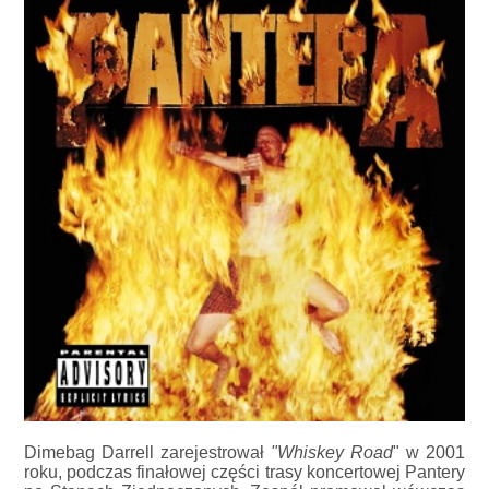
Dimebag Darrell zarejestrował
"Whiskey Road
" w 2001
roku, podczas finałowej części trasy koncertowej Pantery