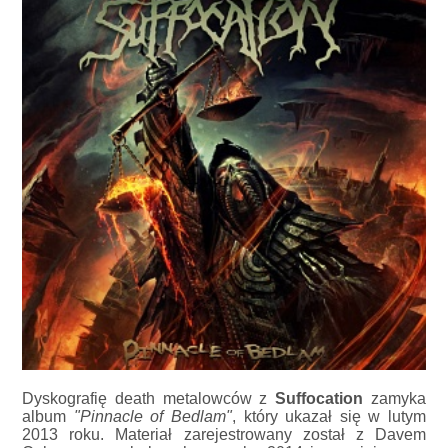
Dyskografię death metalowców z
Suffocation
zamyka
album
"Pinnacle of Bedlam"
, który ukazał się w lutym
2013 roku. Materiał zarejestrowany został z Davem