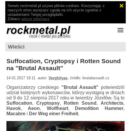
Serwis rockmetal.pl używa plików cookies. Korzystając z
naszych stron wyrażasz zgodę na ich użycie zgodnie z
ustawieniami Twojej przeglądarki.
Zobacz
więcej informacji
.
Wieści
Suffocation, Cryptopsy i Rotten Sound
na "Brutal Assault"
14.01.2017 19:11 autor:
Verghityax
, źródło: brutalassault.cz
Organizatorzy czeskiego
"Brutal Assault"
potwierdzili
udział kolejnych wykonawców, którzy wystąpią w dniach
od 9 do 12 sierpnia 2017 roku w twierdzy Józefów. Są to
Suffocation
,
Cryptopsy
,
Rotten Sound
,
Architects
,
Havok
,
Aeon
,
Wolfheart
,
Demolition Hammer
,
Macabre
i
Der Weg einer Freiheit
.