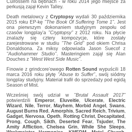
Culrossem na bębnach - w roku 2014 jego miejsce za
perkusją zajął Kevin Talley.
Death metalowcy z
Cryptopsy
wydali 30 października
2015 roku EP-kę
"The Book Of Suffering Tome 1"
. Jest
ona pierwszym dokonaniem studyjnym zespołu od
czasów longplay'a
"Cryptopsy"
z 2012 roku. Na płycie
znalazły się cztery kompozycje, które zostały
zarejestrowane w studiu
"The Grid"
pod okiem Chrisa
Donaldsona. Za miksy odpowiada Jason Suecof z
"Audiohammer Studio"
. Masteringiem zajął się Alan
Douches z
"West West Side Music"
.
Finowie z grindcore'owego
Rotten Sound
wypuścili 18
marca 2016 roku płytę
"Abuse to Suffer"
, swój siódmy
longplay studyjny. Materiał trafił do sprzedaży pod egidą
Season of Mist.
Wcześniej swój udział w
"Brutal Assault 2017"
potwierdzili
Emperor
,
Eluveitie
,
Ulcerate
,
Electric
Wizard
,
Nile
,
Terror
,
Mayhem
,
Morbid Angel
,
Swans
,
August Burns Red
,
Amorphis
,
Sacred Reich
,
Trivium
,
Gadget
,
Nervosa
,
Opeth
,
Rotting Christ
,
Decapitated
,
Prong
,
Cough
,
Sikth
,
Deserted Fear
,
Tsjuder
,
The
Amity Affliction
,
Chelsea Grin
,
While She Sleeps
,