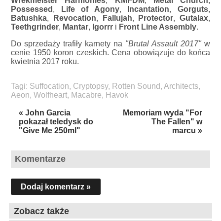
Wrekmeister Harmonies
,
KMFDM
,
Metal Church
,
Possessed
,
Life of Agony
,
Incantation
,
Gorguts
,
Batushka
,
Revocation
,
Fallujah
,
Protector
,
Gutalax
,
Teethgrinder
,
Mantar
,
Igorrr
i
Front Line Assembly
.
Do sprzedaży trafiły karnety na
"Brutal Assault 2017"
w
cenie 1950 koron czeskich. Cena obowiązuje do końca
kwietnia 2017 roku.
Tagi:
Suffocation
,
Cryptopsy
,
Rotten Sound
,
Architects
,
Aeon
,
Wolfheart
,
Macabre
,
Havok
« John Garcia
Memoriam wyda "For
pokazał teledysk do
The Fallen" w
"Give Me 250ml"
marcu »
Komentarze
Dodaj komentarz »
Zobacz także