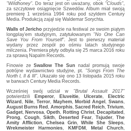
"Wildhoney"
. Do teraz jest on uważany, obok
"Clouds"
,
za szczytowe osiągnięcie Szwedów. Album miał swoją
premierę 1 września 1994 roku pod szyldem Century
Media. Produkcją zajął się Waldemar Sorychta.
Walls of Jericho
przyjedzie na festiwal ze swoim piątym
longplay'em studyjnym, zatytułowanym
"No One Can
Save You From Yourself"
. Jest to pierwszy materiał
wydany przez zespół po ośmiu latach studyjnego
milczenia. Premiera płyty odbyła się 25 marca 2016 roku
za sprawą Napalm Records.
Finowie ze
Swallow The Sun
nadal promują swoje
potrójne wydawnictwo studyjne, pt.
"Songs From The
North I, II & III"
. Ukazało się ono 13 listopada 2015 roku
w barwach Century Media Records.
Wcześniej swój udział w
"Brutal Assault 2017"
potwierdzili
Emperor
,
Eluveitie
,
Ulcerate
,
Electric
Wizard
,
Nile
,
Terror
,
Mayhem
,
Morbid Angel
,
Swans
,
August Burns Red
,
Amorphis
,
Sacred Reich
,
Trivium
,
Gadget
,
Nervosa
,
Opeth
,
Rotting Christ
,
Decapitated
,
Prong
,
Cough
,
Sikth
,
Deserted Fear
,
Tsjuder
,
The
Amity Affliction
,
Chelsea Grin
,
While She Sleeps
,
Wrekmeister Harmonies
,
KMFDM
,
Metal Church
,