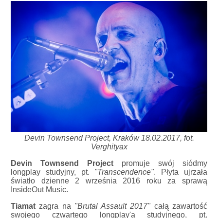
Devin Townsend Project, Kraków 18.02.2017, fot.
Verghityax
Devin Townsend Project
promuje swój siódmy
longplay studyjny, pt.
"Transcendence"
. Płyta ujrzała
światło dzienne 2 września 2016 roku za sprawą
InsideOut Music.
Tiamat
zagra na
"Brutal Assault 2017"
całą zawartość
swojego czwartego longplay'a studyjnego, pt.