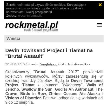
Serwis rockmetal.pl używa plików cookies. Korzystając z
naszych stron wyrażasz zgodę na ich użycie zgodnie z
ustawieniami Twojej przeglądarki.
Zobacz
więcej informacji
.
Wieści
Devin Townsend Project i Tiamat na
"Brutal Assault"
22.02.2017 09:13 autor:
Verghityax
, źródło: brutalassault.cz
Organizatorzy
"Brutal Assault 2017"
potwierdzili
kolejnych wykonawców, którzy zaprezentują się w
czeskiej twierdzy Józefów. Będą to
Devin Townsend
Project
,
Tiamat
z albumem
"Wildhoney"
,
Walls of
Jericho
,
Swallow the Sun
,
God Is An Astronaut
,
The
Crown
,
Birds in Row
,
Zhrine
,
Oceans Ate Alaska
i
Visions of Disorder
. Festiwal odbędzie się w dniach od
9 do 12 sierpnia.