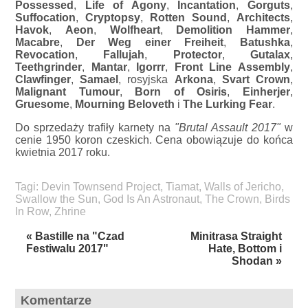
Possessed
,
Life of Agony
,
Incantation
,
Gorguts
,
Suffocation
,
Cryptopsy
,
Rotten Sound
,
Architects
,
Havok
,
Aeon
,
Wolfheart
,
Demolition Hammer
,
Macabre
,
Der Weg einer Freiheit
,
Batushka
,
Revocation
,
Fallujah
,
Protector
,
Gutalax
,
Teethgrinder
,
Mantar
,
Igorrr
,
Front Line Assembly
,
Clawfinger
,
Samael
, rosyjska
Arkona
,
Svart Crown
,
Malignant Tumour
,
Born of Osiris
,
Einherjer
,
Gruesome
,
Mourning Beloveth
i
The Lurking Fear
.
Do sprzedaży trafiły karnety na
"Brutal Assault 2017"
w
cenie 1950 koron czeskich. Cena obowiązuje do końca
kwietnia 2017 roku.
Tagi:
Devin Townsend Project
,
Tiamat
,
Walls of Jericho
,
Swallow the Sun
,
God Is An Astronaut
,
The Crown
,
Birds
In Row
,
Zhrine
« Bastille na "Czad
Minitrasa Straight
Festiwalu 2017"
Hate, Bottom i
Shodan »
Komentarze