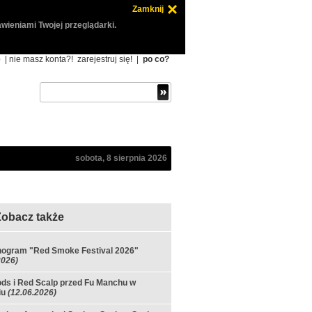
Zamknij
wieniami Twojej przeglądarki.
ę
| nie masz konta?!
zarejestruj się!
|
po co?
sobota, 8 sierpnia 2026
Zobacz także
ogram "Red Smoke Festival 2026"
2026)
s i Red Scalp przed Fu Manchu w
iu
(12.06.2026)