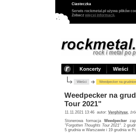
Ciasteczka
Serwis rockmetal.pl używa plików coo
Zobacz
więcej informacji
.
Koncerty
Wieści
Wieści
Weedpecker na grudniow
Weedpecker na grud
Tour 2021"
11.11.2021 13:46 autor:
Verghityax
, źr
Stonerowa formacja
Weedpecker
zapo
"Forgotten Thoughts Tour 2021"
. 2 grud
5 grudnia w Warszawie i 19 grudnia w P