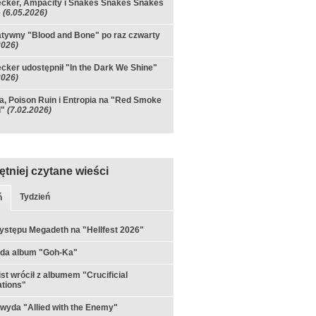
cker, Ampacity i Snakes Snakes Snakes
e
(6.05.2026)
tywny "Blood and Bone" po raz czwarty
2026)
ker udostępnił "In the Dark We Shine"
2026)
, Poison Ruin i Entropia na "Red Smoke
l"
(7.02.2026)
ętniej czytane wieści
Tydzień
ń
ystępu Megadeth na "Hellfest 2026"
yda album "Goh-Ka"
st wrócił z albumem "Crucificial
tions"
 wyda "Allied with the Enemy"