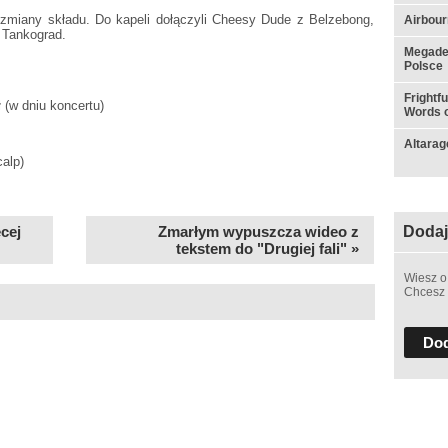
miany składu. Do kapeli dołączyli Cheesy Dude z Belzebong,
Airbou
 Tankograd.
Megadet
Polsce
Frightf
zł (w dniu koncertu)
Words o
Altarag
alp)
cej
Zmarłym wypuszcza wideo z
Dodaj
tekstem do "Drugiej fali" »
Wiesz o
Chcesz 
Dod