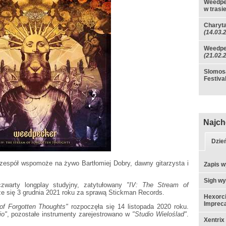
Weedpe
w trasi
Charyta
(14.03.
Weedpec
(21.02.
Slomosa
Festiva
Najch
Dzie
espół wspomoże na żywo Bartłomiej Dobry, dawny gitarzysta i
Zapis w
Sigh w
warty longplay studyjny, zatytułowany
"IV: The Stream of
e się 3 grudnia 2021 roku za sprawą Stickman Records.
Hexorci
Impreca
of Forgotten Thoughts"
rozpoczęła się 14 listopada 2020 roku.
io"
, pozostałe instrumenty zarejestrowano w
"Studio Wieloślad"
.
Xentrix