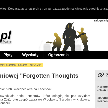
kies. Korzystając z naszych stron wyrażasz zgodę na ich użycie zgodnie z usta
zaloguj si
Płyty
Wywiady
Ogłoszenia
ej "Forgotten Thoughts Tour 2021"
niowej "Forgotten Thoughts
Harmon
ódło: profil Weedpeckera na Facebooku
(26.06.
wiedziała serię koncertów, które odbędą się pod szyldem
1000mod
nia 2021 roku zespół zagra we Wrocławiu, 3 grudnia w Krakowie,
Poznan
oznaniu.