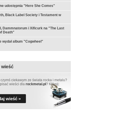
rne udostępnia "Here She Comes"
h, Black Label Society i Testament w
ul, Dammnatorum i Xificurk na "The Last
f Death"
e wydał album "Cogwheel"
 wieść
 czymś ciekawym ze świata rocka i metalu?
pisać wieści dla
rockmetal.pl
? Kliknij:
aj wieść »