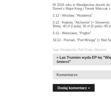
W 2019 roku w Weedpecker doszło do z
Domel z Major Kong i Tomek Walczak z
2.12 - Wrocław, "Akademia"
3.12 - Kraków, "Alchemia" (+ Stonerror)
Bilety: 40 zł (I pula), 50 zł (II pula) i 60 
5.12 - Warszawa, "Pogłos"
19.12 - Poznań, "Pod Minogą" (+ Red Sc
Tagi:
Weedpecker
,
Red Scalp
,
Stonerror
« Las Trumien wyda EP-kę "Wię
śmierci"
Komentarze
Dodaj komentarz »