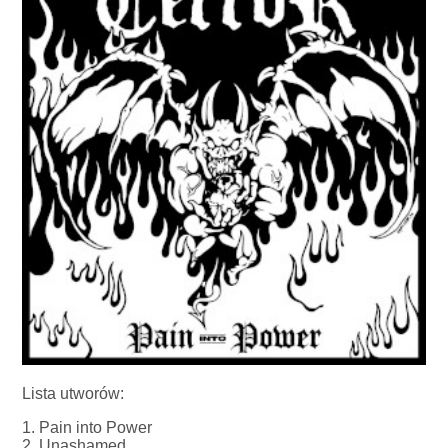
Lista utworów:
1. Pain into Power
2. Unashamed