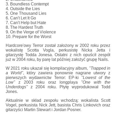
3. Boundless Contempt
4. Outside the Lies
5. One Thousand Lies
6. Can't Let It Go
7. Can't Help but Hate
8. The Hardest Truth
9. On the Verge of Violence
10. Prepare for the Worst
Hardcore'owy Terror został założony w 2002 roku przez
wokalistę Scotta Vogla, perkusistę Nicka Jetta i
gitarzystę Todda Jonesa. Ostatni z nich opuścił zespół
już w 2004 roku, by parę lat później założyć grupę Nails.
W 2021 roku ukazał się kompilacyjny album,
"Trapped in
a World"
, który zawiera ponownie nagrane utwory z
pierwszych wydawnictw Terror: EP-ki
"Lowest of the
Low"
z 2003 roku oraz longplaya
"One with the
Underdogs"
z 2004 roku. Płytę wyprodukował Todd
Jones.
Aktualnie w skład zespołu wchodzą: wokalista Scott
Vogel, perkusista Nick Jett, basista Chris Linkovich oraz
gitarzyści Martin Stewart i Jordan Posner.