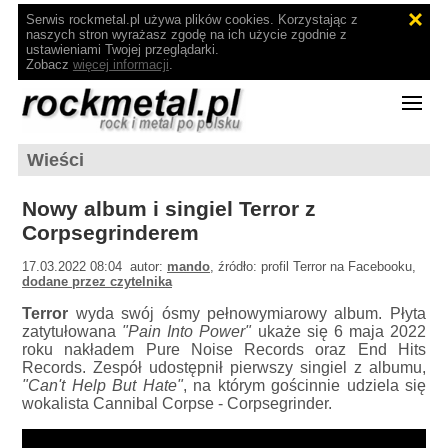
Serwis rockmetal.pl używa plików cookies. Korzystając z
naszych stron wyrażasz zgodę na ich użycie zgodnie z
ustawieniami Twojej przeglądarki.
Zobacz
więcej informacji
.
Wieści
Nowy album i singiel Terror z
Corpsegrinderem
17.03.2022 08:04 autor:
mando
, źródło: profil Terror na Facebooku,
dodane przez czytelnika
Terror
wyda swój ósmy pełnowymiarowy album. Płyta
zatytułowana
"Pain Into Power"
ukaże się 6 maja 2022
roku nakładem Pure Noise Records oraz End Hits
Records. Zespół udostępnił pierwszy singiel z albumu,
"Can't Help But Hate"
, na którym gościnnie udziela się
wokalista Cannibal Corpse - Corpsegrinder.