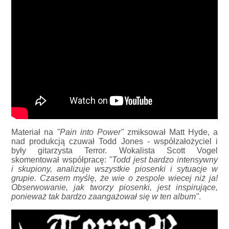
Materiał na
"Pain into Power"
zmiksował Matt Hyde, a
nad produkcją czuwał Todd Jones - współzałożyciel i
były gitarzysta Terror. Wokalista Scott Vogel
skomentował współpracę:
"Todd jest bardzo intensywny
i skupiony, analizuje wszystkie piosenki i sytuacje w
grupie. Czasem myślę, że wie o zespole wiecej niż ja!
Obserwowanie, jak tworzy piosenki, jest inspirujące,
ponieważ tak bardzo zaangażował się w ten album"
.