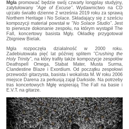
Mgła
promować będzie swój czwarty longplay studyjny,
zatytułowany
"Age of Excuse"
. Wydawnictwo na CD
ujrzało światło dzienne 2 września 2019 roku za sprawą
Northern Heritage i No Solace. Składający się z sześciu
kompozycji materiał powstał w
"No Solace Studio"
. Jest
to pierwsze dokonanie zespołu, na którym wystąpił The
Fall, koncertowy basista Mgły. Okładkę przygotował
Zbigniew Bielak.
Mgła rozpoczęła działalność w 2000 roku.
Zadebiutowała pięć lat później splitem
"Crushing the
Holy Trinity"
, na który trafiły także kompozycje zespołów
Deathspell Omega, Stabat Mater, Musta Surma,
Clandestine Blaze i Exordium. Od początku zespołowi
przewodzi gitarzysta, basista i wokalista M. W roku 2006
miejsce Darena za perkusją zajął Darkside. Na potrzeby
tras koncertowych Mgłę wspierają The Fall na basie i
E.V.T. na gitarze.