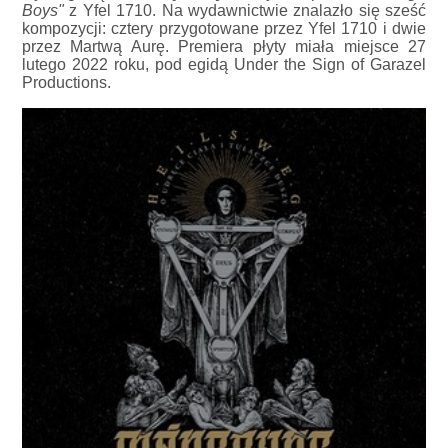
Boys"
z Yfel 1710. Na wydawnictwie znalazło się sześć
kompozycji: cztery przygotowane przez Yfel 1710 i dwie
przez Martwą Aurę. Premiera płyty miała miejsce 27
lutego 2022 roku, pod egidą Under the Sign of Garazel
Productions.