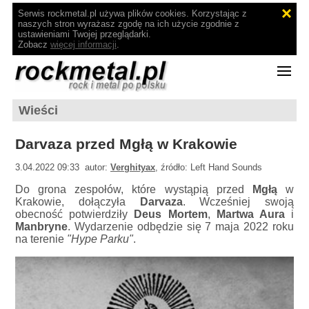
Serwis rockmetal.pl używa plików cookies. Korzystając z
naszych stron wyrażasz zgodę na ich użycie zgodnie z
ustawieniami Twojej przeglądarki.
Zobacz
więcej informacji
.
Wieści
Darvaza przed Mgłą w Krakowie
3.04.2022 09:33 autor:
Verghityax
, źródło: Left Hand Sounds
Do grona zespołów, które wystąpią przed
Mgłą
w
Krakowie, dołączyła
Darvaza
. Wcześniej swoją
obecność potwierdziły
Deus Mortem
,
Martwa Aura
i
Manbryne
. Wydarzenie odbędzie się 7 maja 2022 roku
na terenie
"Hype Parku"
.