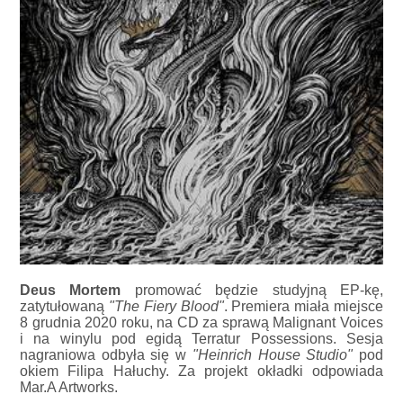
Deus Mortem
promować będzie studyjną EP-kę,
zatytułowaną
"The Fiery Blood"
. Premiera miała miejsce
8 grudnia 2020 roku, na CD za sprawą Malignant Voices
i na winylu pod egidą Terratur Possessions. Sesja
nagraniowa odbyła się w
"Heinrich House Studio"
pod
okiem Filipa Hałuchy. Za projekt okładki odpowiada
Mar.A Artworks.