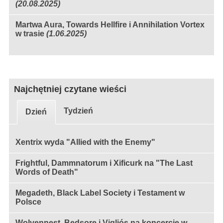
(20.08.2025)
Martwa Aura, Towards Hellfire i Annihilation Vortex
w trasie
(1.06.2025)
Najchętniej czytane wieści
Tydzień
Dzień
Xentrix wyda "Allied with the Enemy"
Frightful, Dammnatorum i Xificurk na "The Last
Words of Death"
Megadeth, Black Label Society i Testament w
Polsce
Wolvennest, Bedsore i Vigljós na koncercie w