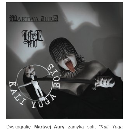
Dyskografię
Martwej Aury
zamyka split
"Kali Yuga