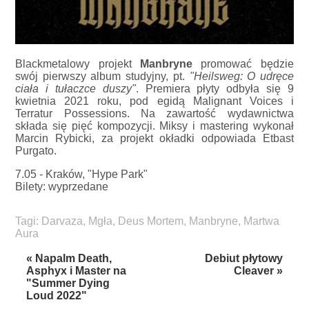
Blackmetalowy projekt
Manbryne
promować będzie
swój pierwszy album studyjny, pt.
"Heilsweg: O udręce
ciała i tułaczce duszy"
. Premiera płyty odbyła się 9
kwietnia 2021 roku, pod egidą Malignant Voices i
Terratur Possessions. Na zawartość wydawnictwa
składa się pięć kompozycji. Miksy i mastering wykonał
Marcin Rybicki, za projekt okładki odpowiada Etbast
Purgato.
7.05 - Kraków, "Hype Park"
Bilety: wyprzedane
Tagi:
Darvaza
,
Mgła
,
Deus Mortem
,
Manbryne
,
Martwa
Aura
« Napalm Death,
Debiut płytowy
Asphyx i Master na
Cleaver »
"Summer Dying
Loud 2022"