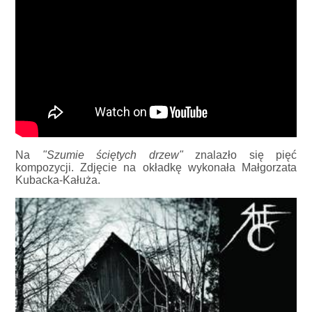
Na
"Szumie ściętych drzew"
znalazło się pięć
kompozycji. Zdjęcie na okładkę wykonała Małgorzata
Kubacka-Kałuża.