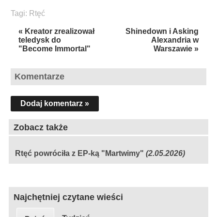
Tagi:
Rtęć
« Kreator zrealizował
Shinedown i Asking
teledysk do
Alexandria w
"Become Immortal"
Warszawie »
Komentarze
Dodaj komentarz »
Zobacz także
Rtęć powróciła z EP-ką "Martwimy"
(2.05.2026)
Najchętniej czytane wieści