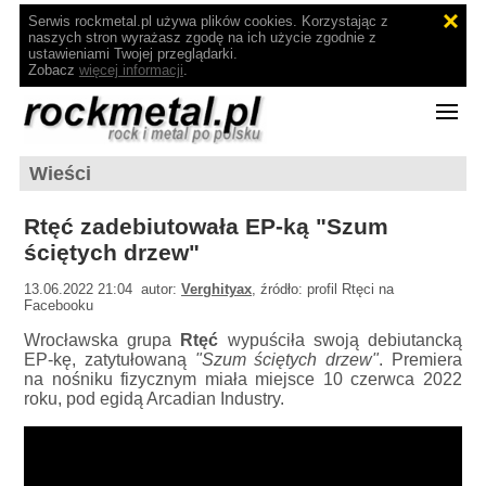
Serwis rockmetal.pl używa plików cookies. Korzystając z
naszych stron wyrażasz zgodę na ich użycie zgodnie z
ustawieniami Twojej przeglądarki.
Zobacz
więcej informacji
.
Wieści
Rtęć zadebiutowała EP-ką "Szum
ściętych drzew"
13.06.2022 21:04 autor:
Verghityax
, źródło: profil Rtęci na
Facebooku
Wrocławska grupa
Rtęć
wypuściła swoją debiutancką
EP-kę, zatytułowaną
"Szum ściętych drzew"
. Premiera
na nośniku fizycznym miała miejsce 10 czerwca 2022
roku, pod egidą Arcadian Industry.