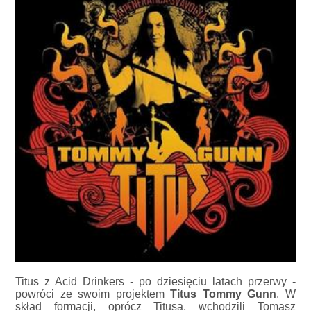
Titus z Acid Drinkers - po dziesięciu latach przerwy -
powróci ze swoim projektem
Titus Tommy Gunn
. W
skład formacji, oprócz Titusa, wchodzili Tomasz