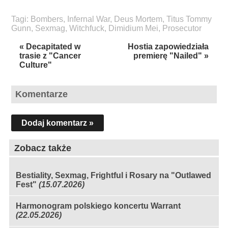
Tagi:
Bombers
,
Infernal War
,
Deus Mortem
,
Titus Tommy
Gunn
,
Sexmag
,
Witchfuck
,
Dimidium Mei
,
Prosecutor
« Decapitated w
Hostia zapowiedziała
trasie z "Cancer
premierę "Nailed" »
Culture"
Komentarze
Dodaj komentarz »
Zobacz także
Bestiality, Sexmag, Frightful i Rosary na "Outlawed
Fest"
(15.07.2026)
Harmonogram polskiego koncertu Warrant
(22.05.2026)