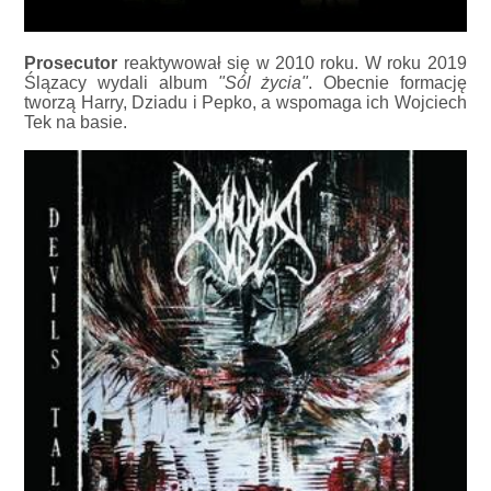
Prosecutor
reaktywował się w 2010 roku. W roku 2019
Ślązacy wydali album
"Sól życia"
. Obecnie formację
tworzą Harry, Dziadu i Pepko, a wspomaga ich Wojciech
Tek na basie.