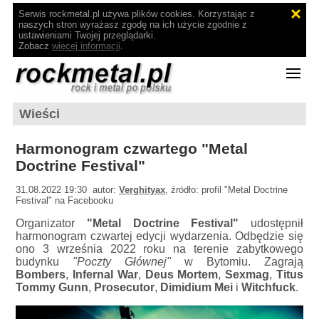
Serwis rockmetal.pl używa plików cookies. Korzystając z
naszych stron wyrażasz zgodę na ich użycie zgodnie z
ustawieniami Twojej przeglądarki.
Zobacz
więcej informacji
.
Wieści
Harmonogram czwartego "Metal
Doctrine Festival"
31.08.2022 19:30 autor:
Verghityax
, źródło: profil "Metal Doctrine
Festival" na Facebooku
Organizator
"Metal Doctrine Festival"
udostępnił
harmonogram czwartej edycji wydarzenia. Odbędzie się
ono 3 września 2022 roku na terenie zabytkowego
budynku
"Poczty Głównej"
w Bytomiu. Zagrają
Bombers
,
Infernal War
,
Deus Mortem
,
Sexmag
,
Titus
Tommy Gunn
,
Prosecutor
,
Dimidium Mei
i
Witchfuck
.