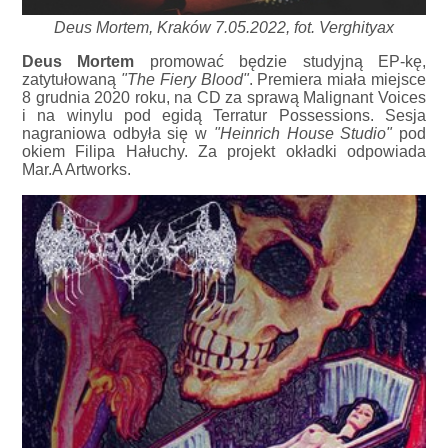
Deus Mortem, Kraków 7.05.2022, fot. Verghityax
Deus Mortem
promować będzie studyjną EP-kę,
zatytułowaną
"The Fiery Blood"
. Premiera miała miejsce
8 grudnia 2020 roku, na CD za sprawą Malignant Voices
i na winylu pod egidą Terratur Possessions. Sesja
nagraniowa odbyła się w
"Heinrich House Studio"
pod
okiem Filipa Hałuchy. Za projekt okładki odpowiada
Mar.A Artworks.