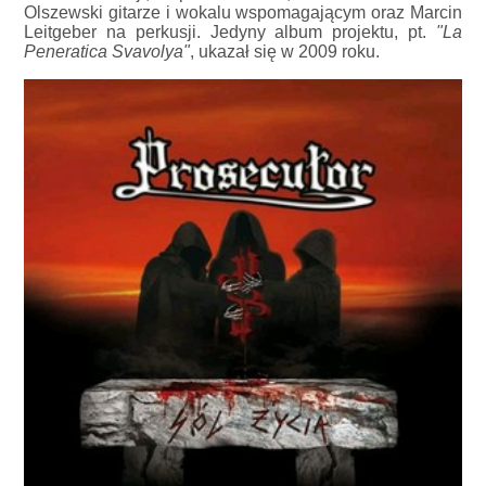
Olszewski gitarze i wokalu wspomagającym oraz Marcin
Leitgeber na perkusji. Jedyny album projektu, pt.
"La
Peneratica Svavolya"
, ukazał się w 2009 roku.