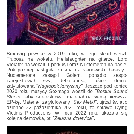
Sexmag
powstał w 2019 roku, w jego skład weszli
Truposz na wokalu, Hellslaughter na gitarze, Lord
Violator na wokalu i perkusji oraz Nuctemeron na basie.
Rok później nastąpiła zmiana na stanowisku basisty i
Nuctemerona zastąpił Golem, ponadto zespół
zarejestrował swą debiutancką taśmę demo,
zatytułowaną
"Nagrobek kurtyzany"
. Jeszcze pod koniec
2020 roku muzycy Sexmaga weszli do
"Bestial Sound
Studio"
, aby zarejestrować materiał na swoją pierwszą
EP-kę. Materiał, zatytułowany
"Sex Metal"
, ujrzał światło
dzienne 22 października 2021 roku, za sprawą Dying
Victims Productions. W lipcu 2022 roku ukazała się
kolejna demówka, pt.
"Żelazna dziewica"
.