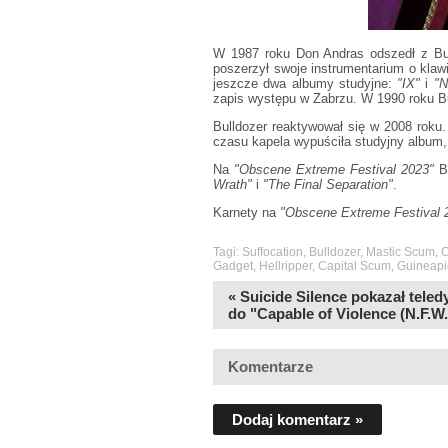
W 1987 roku Don Andras odszedł z Bul
poszerzył swoje instrumentarium o klaw
jeszcze dwa albumy studyjne:
"IX"
i
"N
zapis występu w Zabrzu. W 1990 roku Bu
Bulldozer reaktywował się w 2008 roku
czasu kapela wypuściła studyjny album, 
Na
"Obscene Extreme Festival 2023"
Bu
Wrath"
i
"The Final Separation"
.
Karnety na
"Obscene Extreme Festival
Tagi:
Suffocation
,
Bulldozer
,
Mastic Scum
,
C
Gadget
,
Hellripper
,
Capital Scum
,
Guineapi
« Suicide Silence pokazał teled
do "Capable of Violence (N.F.W.
Komentarze
Dodaj komentarz »