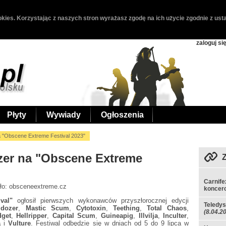
kies. Korzystając z naszych stron wyrażasz zgodę na ich użycie zgodnie z usta
zaloguj si
Płyty
Wywiady
Ogłoszenia
na "Obscene Extreme Festival 2023"
ozer na "Obscene Extreme
Carnife
dło: obsceneextreme.cz
koncerc
val"
ogłosił pierwszych wykonawców przyszłorocznej edycji
Teledys
ldozer
,
Mastic Scum
,
Cytotoxin
,
Teething
,
Total Chaos
,
(8.04.2
get
,
Hellripper
,
Capital Scum
,
Guineapig
,
Illvilja
,
Inculter
,
ta
i
Vulture
. Festiwal odbędzie się w dniach od 5 do 9 lipca w