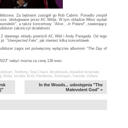
ldozera. Za bębnami zastąpił go Rob Cabrini. Ponadto zespół
isze, obsługiwane przez AC Wilda. W tym składzie Włosi wydali
eurodeliri"
, a także koncertowy
"Alive....in Poland"
, zawierający
lldozer zakończył działalność.
. Z dawnego składu powrócili AC Wild i Andy Panigada. Od tego
pt.
"Unexpected Fate"
, jak również kilka koncertówek.
lldozer zagra set poświęcony wyłącznie albumom
"The Day of
 2023"
nabyć można za cenę 130 euro.
ytotoxin
,
Teething
,
Total Chaos
,
Blockheads
,
Abaddon Incarnate
,
g
,
Illvilja
,
Inculter
,
M:40
,
Pandemia
,
Schizogen
,
Travolta
,
Vulture
ysk
In the Woods... udostępnia "The
)"
Malevolent God" »