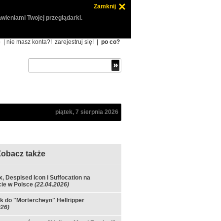
Zamknij
wieniami Twojej przeglądarki.
ę
| nie masz konta?!
zarejestruj się!
|
po co?
piątek, 7 sierpnia 2026
Zobacz także
x, Despised Icon i Suffocation na
ie w Polsce
(22.04.2026)
k do "Mortercheyn" Hellripper
026)