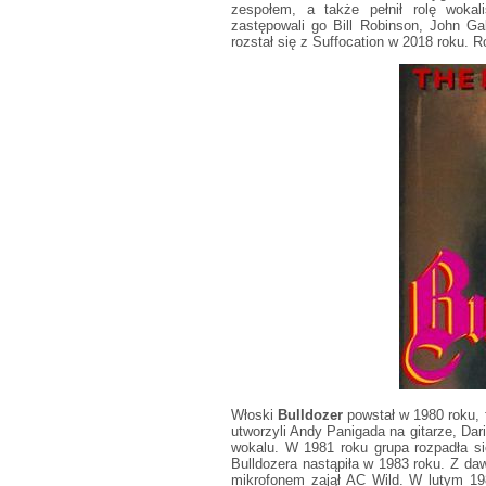
zespołem, a także pełnił rolę wokal
zastępowali go Bill Robinson, John Ga
rozstał się z Suffocation w 2018 roku. 
Włoski
Bulldozer
powstał w 1980 roku, 
utworzyli Andy Panigada na gitarze, Dari
wokalu. W 1981 roku grupa rozpadła si
Bulldozera nastąpiła w 1983 roku. Z da
mikrofonem zajął AC Wild. W lutym 198