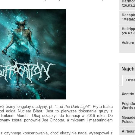
Harmono
(16.03.
Decapit
"Metal2
Hellrip
(20.01.
Vulture
Najch
Dzie
Xentrix
Frightf
ój ósmy longplay studyjny, pt.
"...of the Dark Light"
. Płyta trafiła
Words o
d egidą Nuclear Blast. Jest to pierwsze dokonanie grupy z
ą Erikiem Morotti. Obaj dołączyli do formacji w 2016 roku. Do
Megadet
wany został ponownie Joe Cincotta, a miksami i masteringiem
Polsce
Airbou
z czynnego koncertowania, choć okazyjnie nadal występował z