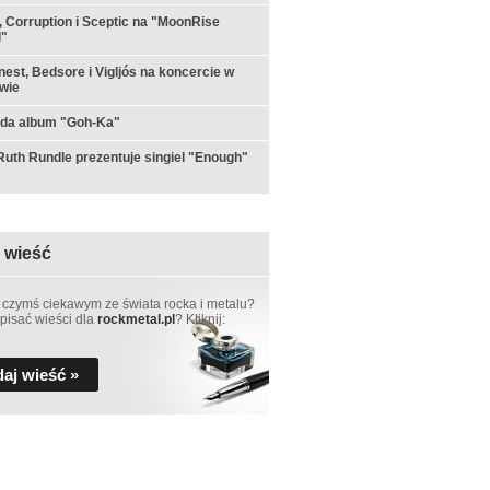
 Corruption i Sceptic na "MoonRise
l"
est, Bedsore i Vigljós na koncercie w
wie
yda album "Goh-Ka"
th Rundle prezentuje singiel "Enough"
 wieść
 czymś ciekawym ze świata rocka i metalu?
pisać wieści dla
rockmetal.pl
? Kliknij:
aj wieść »