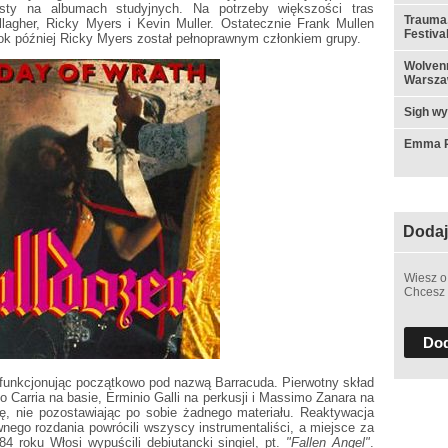
isty na albumach studyjnych. Na potrzeby większości tras
Trauma,
llagher, Ricky Myers i Kevin Muller. Ostatecznie Frank Mullen
Festiva
Rok później Ricky Myers został pełnoprawnym członkiem grupy.
Wolvenn
Warsza
Sigh w
Emma Ru
Dodaj
Wiesz o
Chcesz 
Dod
funkcjonując początkowo pod nazwą Barracuda. Pierwotny skład
o Carria na basie, Erminio Galli na perkusji i Massimo Zanara na
ę, nie pozostawiając po sobie żadnego materiału. Reaktywacja
wnego rozdania powrócili wszyscy instrumentaliści, a miejsce za
4 roku Włosi wypuścili debiutancki singiel, pt.
"Fallen Angel"
.