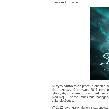
czeskim Trutnovie.
Muzycy
Suffocation
promują obecnie sw
do sprzedaży 9 czerwca 2017 roku po
gitarzystą Charliem Errigo i perkusist
produkcji
"...of the Dark Light"
zaangażo
zajął się Zeuss.
W 2012 roku Frank Mullen zrezygnował 