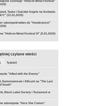
gram szóstego "Helicon Metal Festival"
2026)
ated, Taake i Suicidal Angels na festiwalu
6!!!"
(31.01.2026)
per udostępnił wideo do "Hunderprest"
2026)
 na "Helicon Metal Festival VI"
(5.01.2026)
ętniej czytane wieści
Tydzień
ń
 wyda "Allied with the Enemy"
ul, Dammnatorum i Xificurk na "The Last
f Death"
h, Black Label Society i Testament w
rne udostępnia "Here She Comes"