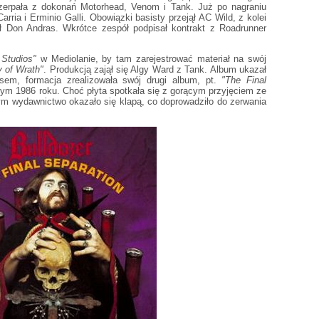
zerpała z dokonań Motorhead, Venom i Tank. Już po nagraniu
Carria i Erminio Galli. Obowiązki basisty przejął AC Wild, z kolei
ł Don Andras. Wkrótce zespół podpisał kontrakt z Roadrunner
Studios"
w Mediolanie, by tam zarejestrować materiał na swój
 of Wrath"
. Produkcją zajął się Algy Ward z Tank. Album ukazał
em, formacja zrealizowała swój drugi album, pt.
"The Final
utym 1986 roku. Choć płyta spotkała się z gorącym przyjęciem ze
m wydawnictwo okazało się klapą, co doprowadziło do zerwania