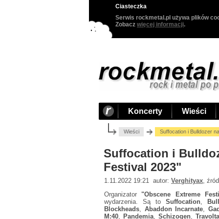
Ciasteczka
Serwis rockmetal.pl używa plików coo
Zobacz
więcej informacji
.
Koncerty
Wieści
Wieści
Suffocation i Bulldozer 
Suffocation i Bulld
Festival 2023"
1.11.2022 19:21 autor:
Verghityax
, źró
Organizator
"Obscene Extreme Festi
wydarzenia. Są to
Suffocation
,
Bul
Blockheads
,
Abaddon Incarnate
,
Gad
M:40
,
Pandemia
,
Schizogen
,
Travol