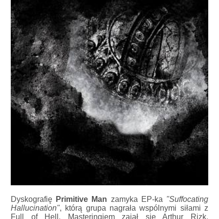
Dyskografię
Primitive Man
zamyka EP-ka
"Suffocating
Hallucination"
, którą grupa nagrała wspólnymi siłami z
Full of Hell. Masteringiem zajął się Arthur Rizk.