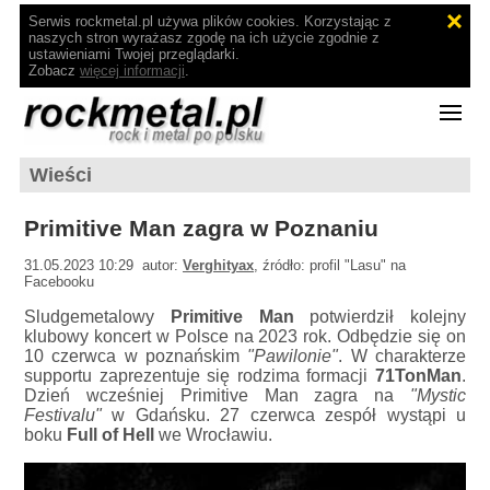
Serwis rockmetal.pl używa plików cookies. Korzystając z
naszych stron wyrażasz zgodę na ich użycie zgodnie z
ustawieniami Twojej przeglądarki.
Zobacz
więcej informacji
.
Wieści
Primitive Man zagra w Poznaniu
31.05.2023 10:29 autor:
Verghityax
, źródło: profil "Lasu" na
Facebooku
Sludgemetalowy
Primitive Man
potwierdził kolejny
klubowy koncert w Polsce na 2023 rok. Odbędzie się on
10 czerwca w poznańskim
"Pawilonie"
. W charakterze
supportu zaprezentuje się rodzima formacji
71TonMan
.
Dzień wcześniej Primitive Man zagra na
"Mystic
Festivalu"
w Gdańsku. 27 czerwca zespół wystąpi u
boku
Full of Hell
we Wrocławiu.