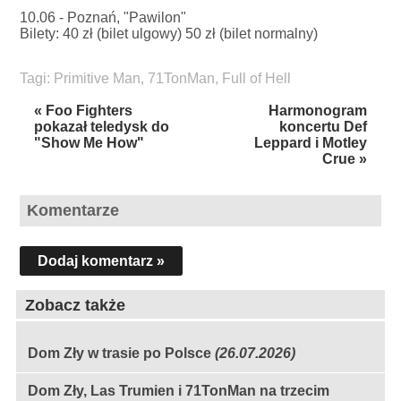
10.06 - Poznań, "Pawilon"
Bilety: 40 zł (bilet ulgowy) 50 zł (bilet normalny)
Tagi:
Primitive Man
,
71TonMan
,
Full of Hell
« Foo Fighters
Harmonogram
pokazał teledysk do
koncertu Def
"Show Me How"
Leppard i Motley
Crue »
Komentarze
Dodaj komentarz »
Zobacz także
Dom Zły w trasie po Polsce
(26.07.2026)
Dom Zły, Las Trumien i 71TonMan na trzecim