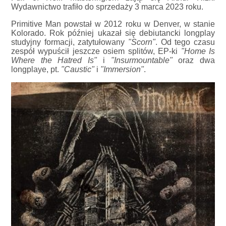
Wydawnictwo trafiło do sprzedaży 3 marca 2023 roku.
Primitive Man powstał w 2012 roku w Denver, w stanie
Kolorado. Rok później ukazał się debiutancki longplay
studyjny formacji, zatytułowany
"Scorn"
. Od tego czasu
zespół wypuścił jeszcze osiem splitów, EP-ki
"Home Is
Where the Hatred Is"
i
"Insurmountable"
oraz dwa
longplaye, pt.
"Caustic"
i
"Immersion"
.