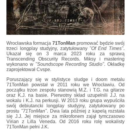
Wrocławska formacja
71TonMan
promować będzie swój
trzeci longplay studyjny, zatytułowany
"Of End Times"
.
Ukazał się on 3 marca 2023 roku za sprawą
Transcending Obscurity Records. Miksy i mastering
wykonano w
"Soundscope Recording Studio"
. Okładkę
zaprojektował Cvspe.
Poruszający się w stylistyce sludge i doom metalu
71TonMan powstał w 2011 roku we Wrocławiu. Od
początku trzon zespołu stanowią M.Z. i T.G. na gitarze
oraz K.J. na basie. Pierwotny skład uzupełnili J.J. na
wokalu i K.J. na perkusji. W 2013 roku grupa wypuściła
swój debiutancki longplay studyjny, zatytułowany po
prostu
"71TonMan"
. Dwa lata później z kapelą rozstała
się J.J. Jej miejsce za mikrofonem zajął tymczasowo
Virian z Lilla Veneda. Od 2016 roku rolę wokalisty
71TonMan pełni J.K.