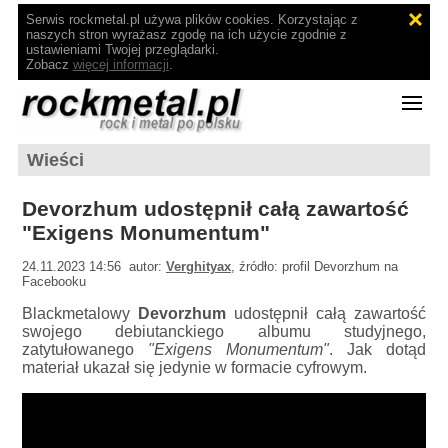
Serwis rockmetal.pl używa plików cookies. Korzystając z
naszych stron wyrażasz zgodę na ich użycie zgodnie z
ustawieniami Twojej przeglądarki.
Zobacz
więcej informacji
.
Wieści
Devorzhum udostępnił całą zawartość
"Exigens Monumentum"
24.11.2023 14:56 autor:
Verghityax
, źródło: profil Devorzhum na
Facebooku
Blackmetalowy
Devorzhum
udostępnił całą zawartość
swojego debiutanckiego albumu studyjnego,
zatytułowanego
"Exigens Monumentum"
. Jak dotąd
materiał ukazał się jedynie w formacie cyfrowym.