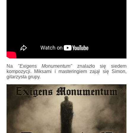
Na
"Exigens Monumentum"
znalazło się siedem
kompozycji. Miksami i masteringiem zajął się Simon,
gitarzysta grupy.