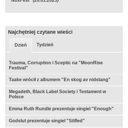
"NoxFest"
(26.01.2025)
Najchętniej czytane wieści
Tydzień
Dzień
Trauma, Corruption i Sceptic na "MoonRise
Festival"
Taake wrócił z albumem "En skog av nidstang"
Megadeth, Black Label Society i Testament w
Polsce
Emma Ruth Rundle prezentuje singiel "Enough"
Godslut prezentuje singiel "Stifled"