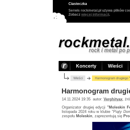
Ciasteczka
Serwis rockmetal.pl używa plików coo
Zobacz
więcej informacji
.
Koncerty
Wieści
Wieści
Harmonogram drugiego "
Harmonogram drugie
14.11.2024 19:35 autor:
Verghityax
, źr
Organizator drugiej edycji
"Moleskin F
listopada 2024 roku w klubie
"Piąty Do
zespołu
Moleskin
, zaprezentują się
Pro