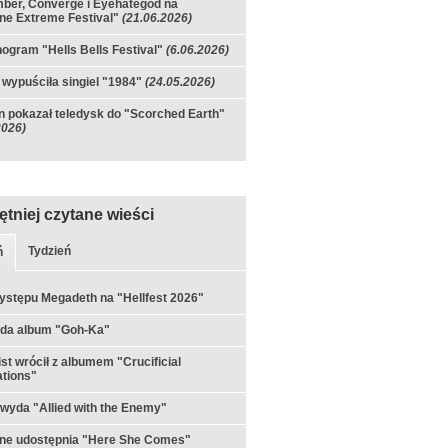
ber, Converge i Eyehategod na
e Extreme Festival"
(21.06.2026)
gram "Hells Bells Festival"
(6.06.2026)
 wypuściła singiel "1984"
(24.05.2026)
n pokazał teledysk do "Scorched Earth"
2026)
ętniej czytane wieści
Tydzień
ń
ystępu Megadeth na "Hellfest 2026"
yda album "Goh-Ka"
st wrócił z albumem "Crucificial
tions"
 wyda "Allied with the Enemy"
rne udostępnia "Here She Comes"