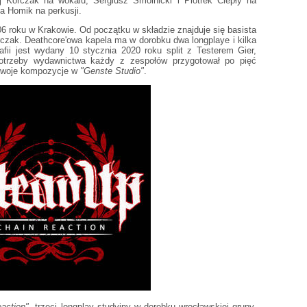
Korczak na wokalu, Sergiusz Smolnicki i Piotrek Ciepły na
ba Homik na perkusji.
 roku w Krakowie. Od początku w składzie znajduje się basista
rczak. Deathcore'owa kapela ma w dorobku dwa longplaye i kilka
afii jest wydany 10 stycznia 2020 roku split z Testerem Gier,
otrzeby wydawnictwa każdy z zespołów przygotował po pięć
 swoje kompozycje w
"Genste Studio"
.
action"
, trzeci longplay studyjny w dorobku wrocławskiej grupy.