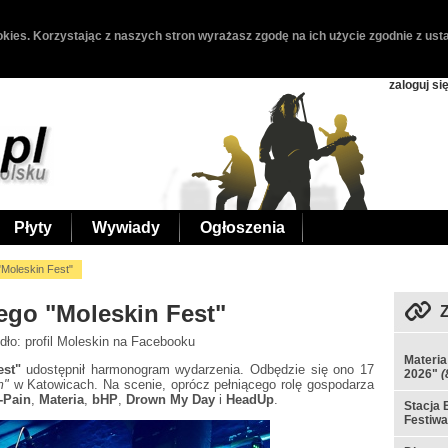
kies. Korzystając z naszych stron wyrażasz zgodę na ich użycie zgodnie z usta
zaloguj si
Płyty
Wywiady
Ogłoszenia
Moleskin Fest"
go "Moleskin Fest"
ódło: profil Moleskin na Facebooku
Materia
est"
udostępnił harmonogram wydarzenia. Odbędzie się ono 17
2026"
(
m"
w Katowicach. Na scenie, oprócz pełniącego rolę gospodarza
-Pain
,
Materia
,
bHP
,
Drown My Day
i
HeadUp
.
Stacja B
Festiwa