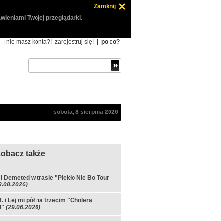
Zamknij
wieniami Twojej przeglądarki.
ę
| nie masz konta?!
zarejestruj się!
|
po co?
sobota, 8 sierpnia 2026
Zobacz także
 i Demeted w trasie "Piekło Nie Bo Tour
8.08.2026)
. i Lej mi pół na trzecim "Cholera
l"
(29.06.2026)