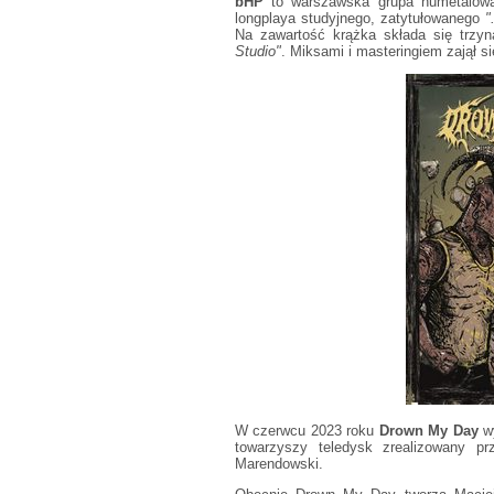
bHP
to warszawska grupa numetalowa.
longplaya studyjnego, zatytułowanego
"
Na zawartość krążka składa się trzyn
Studio"
. Miksami i masteringiem zajął s
W czerwcu 2023 roku
Drown My Day
w
towarzyszy teledysk zrealizowany p
Marendowski.