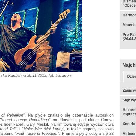
Dismem
"Obscen
Harmono
Materia
Pro-Pai
(29.04.
Najch
sko Kamienna 30.11.2013, fot. Lazarroni
Dzie
Zapis w
Sigh w
Hexorci
Impreca
 of Rebellion"
. Na płycie znalazło się czternaście autorskich
"Sound Lounge Recordings"
na Florydzie, pod okiem Coreya
Xentrix
ż lider kapeli, Gary Meskil. Na limitowaną edycję wydawnictwa
tand Tall"
i
"Make War (Not Love)"
, a także nagrany na nowo
o albumu
"Foul Taste of Freedom"
. Premiera płyty odbyła się 22
Airbou