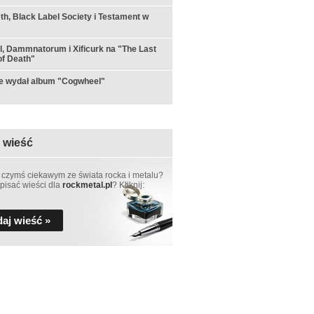
h, Black Label Society i Testament w
ul, Dammnatorum i Xificurk na "The Last
f Death"
e wydał album "Cogwheel"
 wieść
 czymś ciekawym ze świata rocka i metalu?
pisać wieści dla
rockmetal.pl
? Kliknij:
aj wieść »