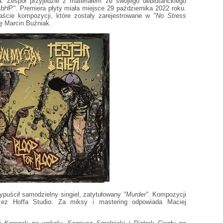
 Zespół przyjedzie z materiałem ze swojego debiutanckiego
.bHP"
. Premiera płyty miała miejsce 29 października 2022 roku.
aście kompozycji, które zostały zarejestrowane w
"No Stress
ię Marcin Buźniak.
ypuścił samodzielny singiel, zatytułowany
"Murder"
. Kompozycji
rzez Hoffa Studio. Za miksy i mastering odpowiada Maciej