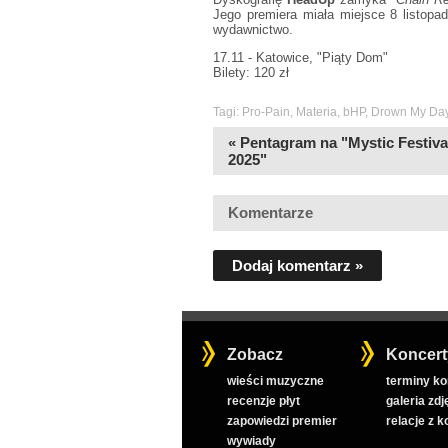
Jego premiera miała miejsce 8 listopa
wydawnictwo.
17.11 - Katowice, "Piąty Dom"
Bilety: 120 zł
Tagi:
Pro-Pain
,
Materia
,
bHP
,
Drown My Da
« Pentagram na "Mystic Festiva
2025"
Komentarze
Dodaj komentarz »
Zobacz
Koncert
wieści muzyczne
terminy k
recenzje płyt
galeria zdj
zapowiedzi premier
relacje z 
wywiady