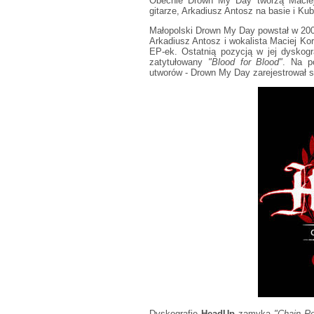
Obecnie Drown My Day tworzą Maciej 
gitarze, Arkadiusz Antosz na basie i Ku
Małopolski Drown My Day powstał w 2006
Arkadiusz Antosz i wokalista Maciej Ko
EP-ek. Ostatnią pozycją w jej dyskogr
zatytułowany
"Blood for Blood"
. Na p
utworów - Drown My Day zarejestrował
Dyskografię
HeadUp
zamyka
"Chain Re