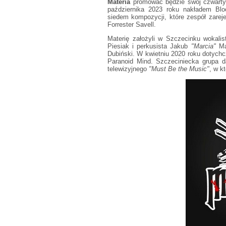
Materia
promować będzie swój czwarty 
października 2023 roku nakładem Blo
siedem kompozycji, które zespół zarej
Forrester Savell.
Materię założyli w Szczecinku wokalis
Piesiak i perkusista Jakub
"Marcia"
Ma
Dubiński. W kwietniu 2020 roku dotych
Paranoid Mind. Szczeciniecka grupa da
telewizyjnego
"Must Be the Music"
, w k