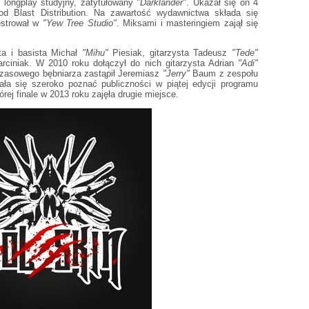
longplay studyjny, zatytułowany
"Darklander"
. Ukazał się on 4
od Blast Distribution. Na zawartość wydawnictwa składa się
estrował w
"Yew Tree Studio"
. Miksami i masteringiem zajął się
ta i basista Michał
"Mihu"
Piesiak, gitarzysta Tadeusz
"Tede"
rciniak. W 2010 roku dołączył do nich gitarzysta Adrian
"Adi"
czasowego bębniarza zastąpił Jeremiasz
"Jerry"
Baum z zespołu
ła się szeroko poznać publiczności w piątej edycji programu
tórej finale w 2013 roku zajęła drugie miejsce.