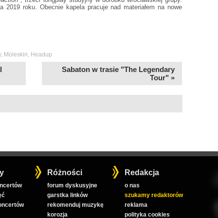
da 2019 roku. Obecnie kapela pracuje nad materiałem na nowe
y
,
Moleskin
,
Headup
l
Sabaton w trasie "The Legendary
Tour" »
y
Różności
Redakcja
oncertów
forum dyskusyjne
o nas
ęć
garstka linków
szukamy redaktorów
koncertów
rekomenduj muzykę
reklama
korozja
polityka cookies