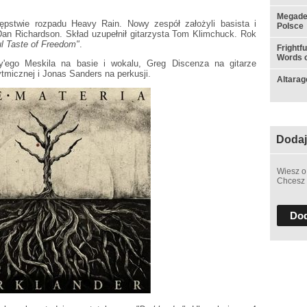
Megadet
ępstwie rozpadu Heavy Rain. Nowy zespół założyli basista i
Polsce
Dan Richardson. Skład uzupełnił gitarzysta Tom Klimchuck. Rok
l Taste of Freedom"
.
Frightf
Words o
y'ego Meskila na basie i wokalu, Greg Discenza na gitarze
ytmicznej i Jonas Sanders na perkusji.
Altarag
Dodaj
Wiesz o
Chcesz 
Dod