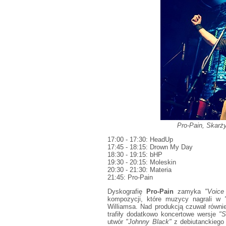
Pro-Pain, Skarży
17:00 - 17:30: HeadUp
17:45 - 18:15: Drown My Day
18:30 - 19:15: bHP
19:30 - 20:15: Moleskin
20:30 - 21:30: Materia
21:45: Pro-Pain
Dyskografię
Pro-Pain
zamyka
"Voice
kompozycji, które muzycy nagrali w
Williamsa. Nad produkcją czuwał równie
trafiły dodatkowo koncertowe wersje
"S
utwór
"Johnny Black"
z debiutanckieg