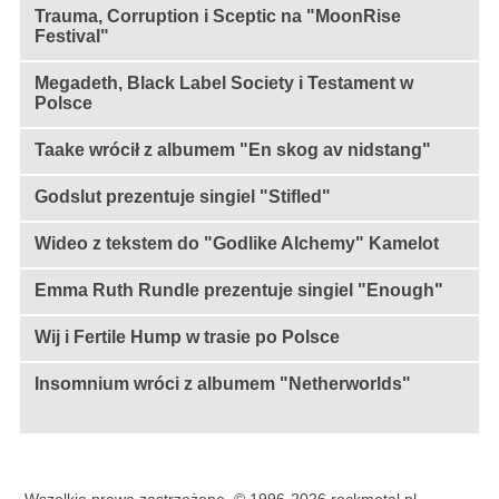
Trauma, Corruption i Sceptic na "MoonRise
Festival"
Megadeth, Black Label Society i Testament w
Polsce
Taake wrócił z albumem "En skog av nidstang"
Godslut prezentuje singiel "Stifled"
Wideo z tekstem do "Godlike Alchemy" Kamelot
Emma Ruth Rundle prezentuje singiel "Enough"
Wij i Fertile Hump w trasie po Polsce
Insomnium wróci z albumem "Netherworlds"
Wszelkie prawa zastrzeżone, © 1996-2026 rockmetal.pl