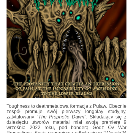
Toughness to deathmetalowa formacja z Puław. Obecnie
zespół promuje swój pierwszy longplay studyjny,
zatytułowany
"The Prophetic Dawn"
. Składający się z
dziesięciu utworów materiał miał swoją premierę 9
września 2022 roku, pod banderą Godz Ov War
Productions. Sesja nagraniowa odbyła się w
"Wesoła24