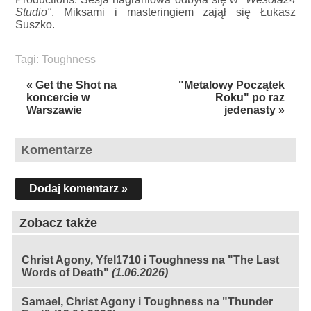
Studio"
. Miksami i masteringiem zajął się Łukasz
Suszko.
Tagi:
Toughness
« Get the Shot na
"Metalowy Początek
koncercie w
Roku" po raz
Warszawie
jedenasty »
Komentarze
Dodaj komentarz »
Zobacz także
Christ Agony, Yfel1710 i Toughness na "The Last
Words of Death"
(1.06.2026)
Samael, Christ Agony i Toughness na "Thunder