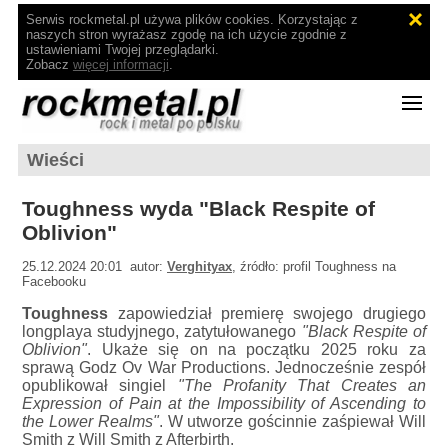
Serwis rockmetal.pl używa plików cookies. Korzystając z
naszych stron wyrażasz zgodę na ich użycie zgodnie z
ustawieniami Twojej przeglądarki.
Zobacz
więcej informacji
.
Wieści
Toughness wyda "Black Respite of
Oblivion"
25.12.2024 20:01 autor:
Verghityax
, źródło: profil Toughness na
Facebooku
Toughness
zapowiedział premierę swojego drugiego
longplaya studyjnego, zatytułowanego
"Black Respite of
Oblivion"
. Ukaże się on na początku 2025 roku za
sprawą Godz Ov War Productions. Jednocześnie zespół
opublikował singiel
"The Profanity That Creates an
Expression of Pain at the Impossibility of Ascending to
the Lower Realms"
. W utworze gościnnie zaśpiewał Will
Smith z Will Smith z Afterbirth.