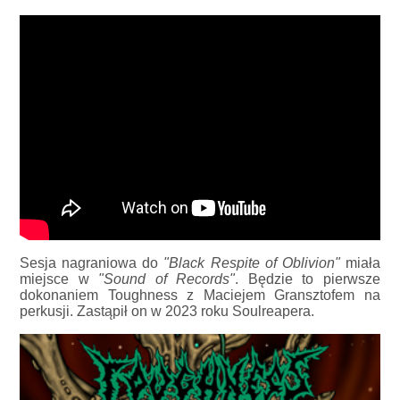
Sesja nagraniowa do
"Black Respite of Oblivion"
miała
miejsce w
"Sound of Records"
. Będzie to pierwsze
dokonaniem Toughness z Maciejem Gransztofem na
perkusji. Zastąpił on w 2023 roku Soulreapera.