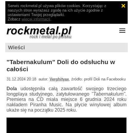
Serwis rockmetal.pl używa plików cookies. Korzystając z
naszych stron wyrażasz zgodę na ich użycie zgodnie z
ustawieniami Twojej przeglądarki.
Zobacz
więcej informacji
.
Wieści
"Tabernakulum" Doli do odsłuchu w
całości
31.12.2024 20:18 autor:
Verghityax
, źródło: profil Doli na Facebooku
Dola
udostępniła całą zawartość swojego trzeciego
longplaya studyjnego, zatytułowanego
"Tabernakulum"
.
Premiera na CD miała miejsce 6 grudnia 2024 roku
nakładem Piranha Music. Na płycie winylowej album
ukaże się na początku 2025 roku.