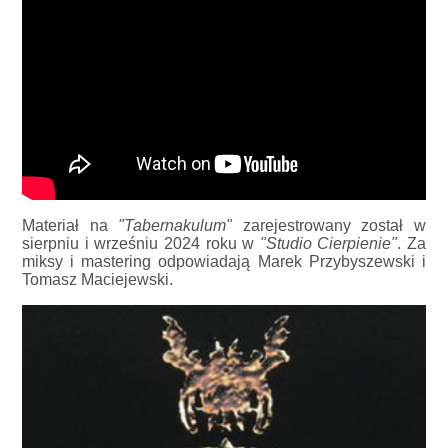
Materiał na
"Tabernakulum"
zarejestrowany został w
sierpniu i wrześniu 2024 roku w
"Studio Cierpienie"
. Za
miksy i mastering odpowiadają Marek Przybyszewski i
Tomasz Maciejewski.