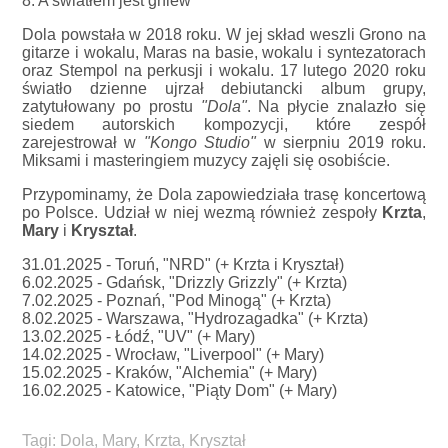
8. A światłem jest gniew
Dola powstała w 2018 roku. W jej skład weszli Grono na
gitarze i wokalu, Maras na basie, wokalu i syntezatorach
oraz Stempol na perkusji i wokalu. 17 lutego 2020 roku
światło dzienne ujrzał debiutancki album grupy,
zatytułowany po prostu
"Dola"
. Na płycie znalazło się
siedem autorskich kompozycji, które zespół
zarejestrował w
"Kongo Studio"
w sierpniu 2019 roku.
Miksami i masteringiem muzycy zajęli się osobiście.
Przypominamy, że Dola zapowiedziała trasę koncertową
po Polsce. Udział w niej wezmą również zespoły
Krzta
,
Mary
i
Kryształ
.
31.01.2025 - Toruń, "NRD" (+ Krzta i Kryształ)
6.02.2025 - Gdańsk, "Drizzly Grizzly" (+ Krzta)
7.02.2025 - Poznań, "Pod Minogą" (+ Krzta)
8.02.2025 - Warszawa, "Hydrozagadka" (+ Krzta)
13.02.2025 - Łódź, "UV" (+ Mary)
14.02.2025 - Wrocław, "Liverpool" (+ Mary)
15.02.2025 - Kraków, "Alchemia" (+ Mary)
16.02.2025 - Katowice, "Piąty Dom" (+ Mary)
Tagi:
Dola
,
Mary
,
Krzta
,
Kryształ