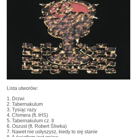
Lista utworów:
1. Drzwi
2. Tabernakulum
3. Tysiąc razy
4. Chimera (ft. IHS)
5. Tabernakulum cz. II
6. Oszust (ft. Robert Śliwka)
7. Nawet nie usłyszysz, kiedy to się stanie