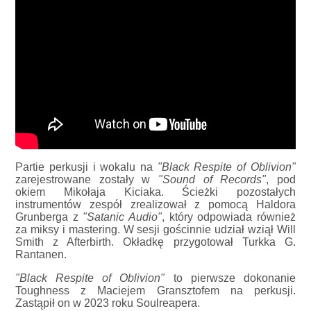
Partie perkusji i wokalu na
"Black Respite of Oblivion"
zarejestrowane zostały w
"Sound of Records"
, pod
okiem Mikołaja Kiciaka. Ścieżki pozostałych
instrumentów zespół zrealizował z pomocą Haldora
Grunberga z
"Satanic Audio"
, który odpowiada również
za miksy i mastering. W sesji gościnnie udział wziął Will
Smith z Afterbirth. Okładkę przygotował Turkka G.
Rantanen.
"Black Respite of Oblivion"
to pierwsze dokonanie
Toughness z Maciejem Gransztofem na perkusji.
Zastąpił on w 2023 roku Soulreapera.