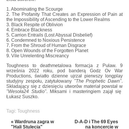
1. Abominating the Scourge
2. The Profanity That Creates an Expression of Pain at
the Impossibility of Ascending to the Lower Realms
3. Black Respite of Oblivion
4. Embrace Blackness
5. Carrion Entrails (Lost Abyssal Disbelief)
6. Condemned to Noxious Persistence
7. From the Shroud of Human Disgrace
8. Open Wounds of the Forgotten Planet
9. Vile Unrelenting Miscreancy
Toughness to deathmetalowa formacja z Puław. 9
września 2022 roku, pod banderą Godz Ov War
Productions, światło dzienne ujrzał pierwszy longplay
studyjny zespołu, zatytułowany
"The Prophetic Dawn"
.
Składający się z dziesięciu utworów materiał powstał w
"Wesoła24 Studio"
. Miksami i masteringiem zajął się
Łukasz Suszko.
Tagi:
Toughness
« Wardruna zagra w
D-A-D i The 69 Eyes
"Hali Stulecia"
na koncercie w