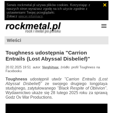
Serwis rockmetal.pl używa plików cookies. Korzystając z
naszych stron wyrażasz zgodę na ich użycie zgodnie z
ustawieniami Twojej przeglądarki.
Zobacz
więcej informacji
.
Wieści
Toughness udostępnia "Carrion
Entrails (Lost Abyssal Disbelief)"
20.02.2025 19:51 autor:
Verghityax
, źródło: profil Toughness na
Facebooku
Toughness
udostępnił utwór
"Carrion Entrails (Lost
Abyssal Disbelief)"
ze swojego drugiego longplaya
studyjnego, zatytułowanego
"Black Respite of Oblivion"
.
Wydawnictwo ukaże się 28 lutego 2025 roku za sprawą
Godz Ov War Productions.