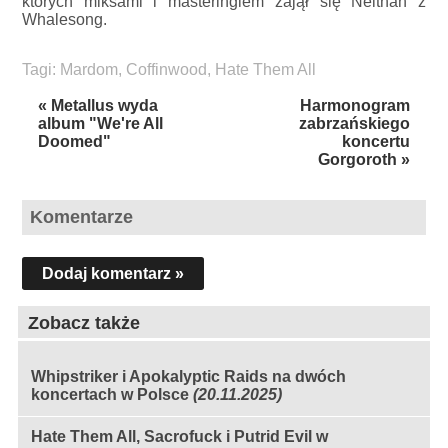
których miksami i masteringiem zajął się Neithan z
Whalesong.
Tagi:
Mardom
,
Coffinwood
,
Hate Them All
« Metallus wyda
Harmonogram
album "We're All
zabrzańskiego
Doomed"
koncertu
Gorgoroth »
Komentarze
Dodaj komentarz »
Zobacz także
Whipstriker i Apokalyptic Raids na dwóch
koncertach w Polsce
(20.11.2025)
Hate Them All, Sacrofuck i Putrid Evil w