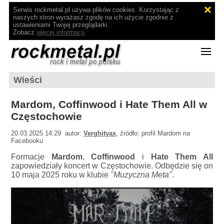
Serwis rockmetal.pl używa plików cookies. Korzystając z
naszych stron wyrażasz zgodę na ich użycie zgodnie z
ustawieniami Twojej przeglądarki.
Zobacz
więcej informacji
.
Wieści
Mardom, Coffinwood i Hate Them All w
Częstochowie
20.03.2025 14:29 autor:
Verghityax
, źródło: profil Mardom na
Facebooku
Formacje
Mardom
,
Coffinwood
i
Hate Them All
zapowiedziały koncert w Częstochowie. Odbędzie się on
10 maja 2025 roku w klubie
"Muzyczna Meta"
.