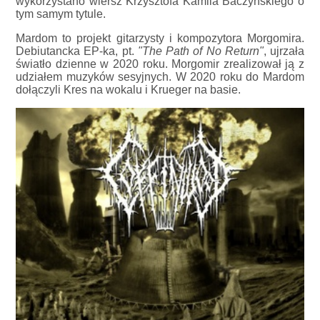
wykorzystano wiersz Krzysztofa Kamila Baczyńskiego o
tym samym tytule.
Mardom to projekt gitarzysty i kompozytora Morgomira.
Debiutancka EP-ka, pt.
"The Path of No Return"
, ujrzała
światło dzienne w 2020 roku. Morgomir zrealizował ją z
udziałem muzyków sesyjnych. W 2020 roku do Mardom
dołączyli Kres na wokalu i Krueger na basie.