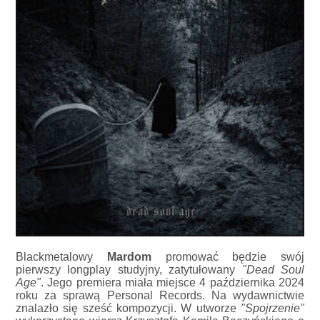
Blackmetalowy
Mardom
promować będzie swój
pierwszy longplay studyjny, zatytułowany
"Dead Soul
Age"
. Jego premiera miała miejsce 4 października 2024
roku za sprawą Personal Records. Na wydawnictwie
znalazło się sześć kompozycji. W utworze
"Spojrzenie"